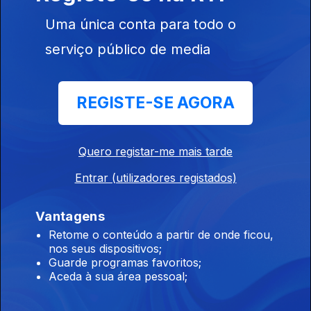
08 ago. 2026
Uma única conta para todo o
serviço público de media
15h As explicações de António José Seguro
08 ago. 2026
REGISTE-SE AGORA
14h Queda de aeronave faz 1 morto
Quero registar-me mais tarde
08 ago. 2026
Entrar (utilizadores registados)
Vantagens
13h PR: Cooperação e entreajuda são mais
Retome o conteúdo a partir de onde ficou,
fortes do que egoísmos
nos seus dispositivos;
Guarde programas favoritos;
08 ago. 2026
Aceda à sua área pessoal;