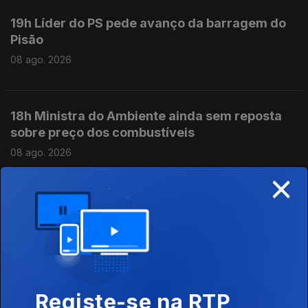
19h Líder do PS pede avanço da barragem do
Pisão
08 ago. 2026
18h Ministra do Ambiente ainda sem reposta
sobre preço dos combustíveis
08 ago. 2026
×
17h Incêndio em Carrazeda de Ansiães
08 ago. 2026
16h PR defende mais proteção para crianças e
Registe-se na RTP
menores imigrantes