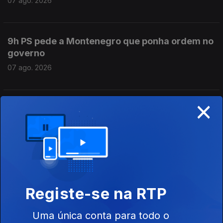
07 ago. 2026
9h PS pede a Montenegro que ponha ordem no
governo
07 ago. 2026
×
8h PS pede decisões ao Primeiro-Ministro no
caso Luís Neves
07 ago. 2026
7h 7 mortos num tiroteio numa escola da
Tailândia
Registe-se na RTP
07 ago. 2026
Uma única conta para todo o