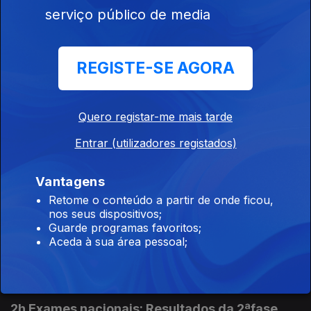
serviço público de media
5h Seguro apela a políticas públicas
duradouras
REGISTE-SE AGORA
07 ago. 2026
Quero registar-me mais tarde
4h "Ano perdido" diz o ex ministro da
educação sobre os exames
Entrar (utilizadores registados)
07 ago. 2026
Vantagens
Retome o conteúdo a partir de onde ficou,
nos seus dispositivos;
3h Caso Luís Neves. PR reitera preservação
Guarde programas favoritos;
das instituições
Aceda à sua área pessoal;
07 ago. 2026
2h Exames nacionais: Resultados da 2ªfase