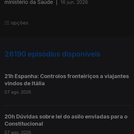
ministério da Saúde
|
16 jun. 2026
opções
26190
episódios disponíveis
947319
947243
947113
21h Espanha: Controlos fronteiriços a viajantes
vindos de Itália
07 ago. 2026
20h Dúvidas sobre lei do asilo enviadas para o
Constitucional
07 ago. 2026