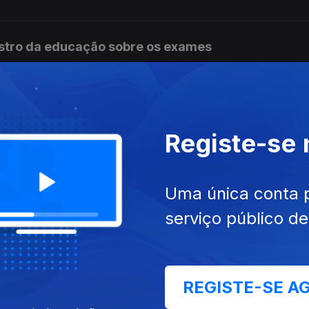
istro da educação sobre os exames
dos da 2ªfase chegam às escolas
Registe-se
Uma única conta 
la amarela na Volta
serviço público d
 instituições", diz PR
REGISTE-SE A