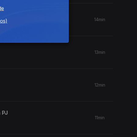
de
14min
dos)
13min
12min
 PJ
11min