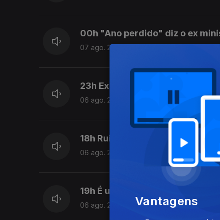
00h "Ano perdido" diz o ex min
07 ago. 2026
23h Exames nacionais: Resulta
06 ago. 2026
18h Rui Oliveira é o novo camiso
06 ago. 2026
19h É um dever "preservarmos as
Vantagens
06 ago. 2026