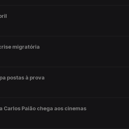
ril
rise migratória
opa postas à prova
da Carlos Paião chega aos cinemas