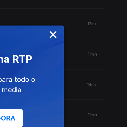
12min
×
11min
 na RTP
para todo o
14min
e media
11min
GORA