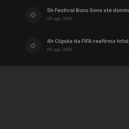
5h Festival Bons Sons até domi
06 ago. 2026
4h Cúpula da FIFA reafirma total
06 ago. 2026
3h Irão e Omã acordam nova rot
06 ago. 2026
2h Polémicas com ministro Luís
06 ago. 2026