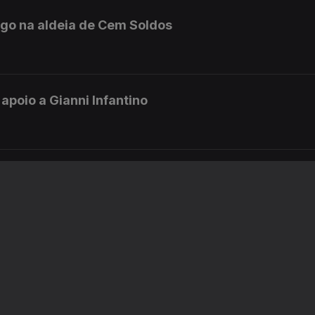
ngo na aldeia de Cem Soldos
 apoio a Gianni Infantino
a marítima no Estreito de Ormuz
 Neves causam desconforto na PJ