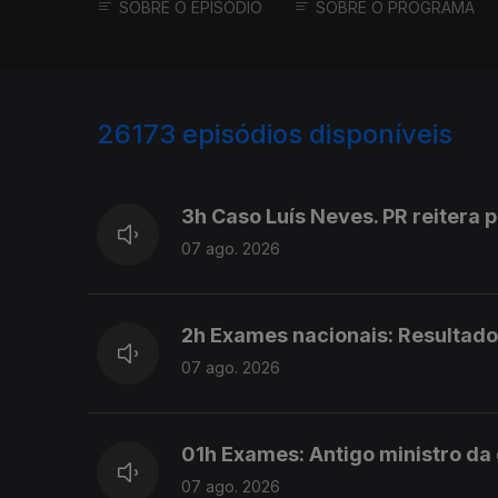
SOBRE O EPISÓDIO
SOBRE O PROGRAMA
26173
episódios disponíveis
947186
947105
3h Caso Luís Neves. PR reitera 
07 ago. 2026
2h Exames nacionais: Resultado
07 ago. 2026
01h Exames: Antigo ministro da
07 ago. 2026