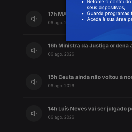
Retome o conteúdo a
seus dispositivos;
Guarde programas f
17h MAI elogia iniciativa da Min
Aceda à sua área pe
06 ago. 2026
16h Ministra da Justiça ordena a
06 ago. 2026
15h Ceuta ainda não voltou à no
06 ago. 2026
14h Luís Neves vai ser julgado p
06 ago. 2026