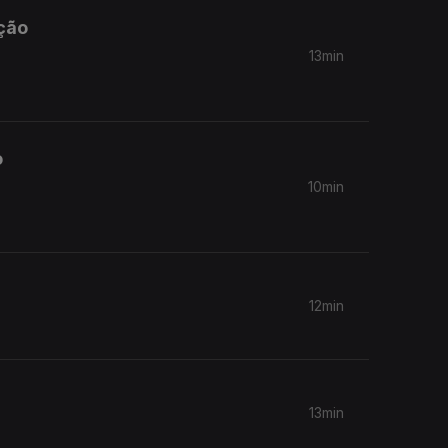
ação
13min
o
10min
12min
13min