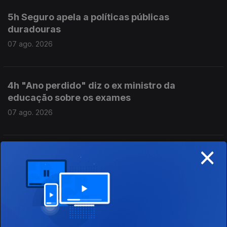
5h Seguro apela a políticas públicas
duradouras
07 ago. 2026
4h "Ano perdido" diz o ex ministro da
educação sobre os exames
07 ago. 2026
×
3h Caso Luís Neves. PR reitera preservação
das instituições
07 ago. 2026
2h Exames nacionais: Resultados da 2ªfase