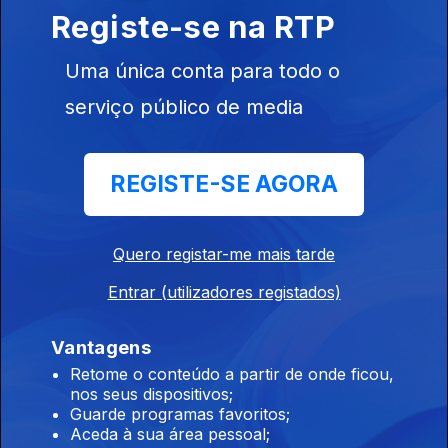
chegam às escolas
Registe-se na RTP
07 ago. 2026
Uma única conta para todo o
serviço público de media
01h Exames: Antigo ministro da educação diz
que é um ano perdido
REGISTE-SE AGORA
07 ago. 2026
Quero registar-me mais tarde
00h "Ano perdido" diz o ex ministro da
educação sobre os exames
Entrar (utilizadores registados)
07 ago. 2026
Vantagens
Retome o conteúdo a partir de onde ficou,
nos seus dispositivos;
23h Exames nacionais: Resultados da 2ªfase
Guarde programas favoritos;
chegam às escolas
Aceda à sua área pessoal;