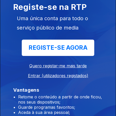
vindos de Itália
Registe-se na RTP
07 ago. 2026
Uma única conta para todo o
serviço público de media
20h Dúvidas sobre lei do asilo enviadas para o
Constitucional
REGISTE-SE AGORA
07 ago. 2026
Quero registar-me mais tarde
19h Seguro trava lei do retorno de
estrangeiros
Entrar (utilizadores registados)
07 ago. 2026
Vantagens
Retome o conteúdo a partir de onde ficou,
nos seus dispositivos;
18h Volta: Rui Oliveira mantém a camisola
Guarde programas favoritos;
amarela
Aceda à sua área pessoal;