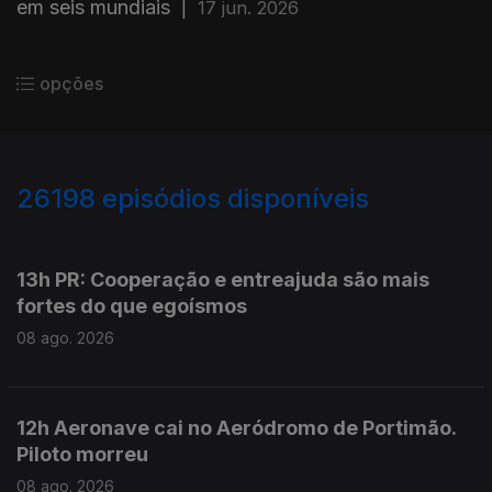
em seis mundiais
|
17 jun. 2026
opções
26198
episódios disponíveis
947423
947291
13h PR: Cooperação e entreajuda são mais
fortes do que egoísmos
08 ago. 2026
12h Aeronave cai no Aeródromo de Portimão.
Piloto morreu
08 ago. 2026