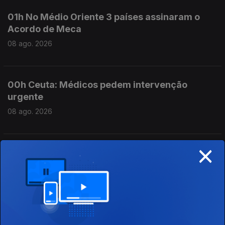
01h No Médio Oriente 3 países assinaram o
Acordo de Meca
08 ago. 2026
00h Ceuta: Médicos pedem intervenção
urgente
08 ago. 2026
×
23h Já está em vigor o controlo nas fronteiras
espanholas
07 ago. 2026
21h Espanha: Controlos fronteiriços a viajantes