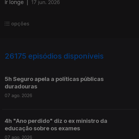
ir longe
|
17 jun. 2026
opções
26175
episódios disponíveis
947201
947107
5h Seguro apela a políticas públicas
duradouras
07 ago. 2026
4h "Ano perdido" diz o ex ministro da
educação sobre os exames
07 ago. 2026