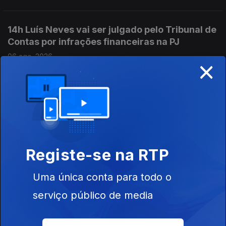
14h Luís Neves vai ser julgado pelo Tribunal de
Contas por infrações financeiras na PJ
06 ago. 2026
×
13h Plataforma para os Direitos das Mulheres
saúda penalizações para discriminação
salarial
06 ago. 2026
Registe-se na RTP
Uma única conta para todo o
12h Garrafas e latas sem o símbolo Volta vão
poder continuar a ser vendidas até ao
serviço público de media
esgotamento do stock
06 ago. 2026