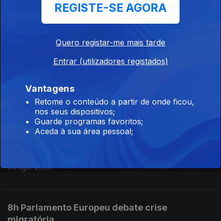
REGISTE-SE AGORA
11h 67 pessoas realojadas devido ao mau
Quero registar-me mais tarde
tempo nos Açores
06 ago. 2026
Entrar (utilizadores registados)
Vantagens
10h Mau tempo na Ilha da Terceira
Retome o conteúdo a partir de onde ficou,
nos seus dispositivos;
06 ago. 2026
Guarde programas favoritos;
Aceda à sua área pessoal;
9h Os 60 anos da Ponte 25 de Abril
06 ago. 2026
8h Parlamento Europeu debate crise
migratória