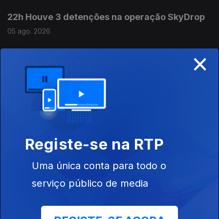
22h Houve 3 detenções na operação SkyDrop
05 ago. 2026
×
21h MAI: Polémicas causam desconforto na
Polícia Judiciária
05 ago. 2026
20h Governo contra "portas escancaradas"
Registe-se na RTP
na imigração
05 ago. 2026
Uma única conta para todo o
serviço público de media
19h IGAS arquiva caso da grávida que perdeu
o bebé em 2025