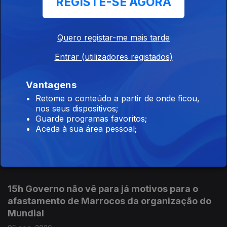
REGISTE-SE AGORA
05 ago. 2026
Quero registar-me mais tarde
18h Detido por tráfico encontrado morto em
Entrar (utilizadores registados)
cela da PJ
05 ago. 2026
Vantagens
Retome o conteúdo a partir de onde ficou,
nos seus dispositivos;
Guarde programas favoritos;
17h Autoridades apreenderam mais cocaína
Aceda à sua área pessoal;
em 2026 do que em 2025
05 ago. 2026
15h Governo não vê para já motivos para o
afastamento de Marrocos da organização do
Mundial