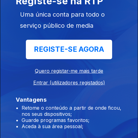
Registe-se na RTP
Uma única conta para todo o
01h Termina hoje o prazo de candidatura ao
serviço público de media
ensino superior
06 ago. 2026
REGISTE-SE AGORA
00h 60 anos da inauguração da Ponte 25 de
Quero registar-me mais tarde
abril
06 ago. 2026
Entrar (utilizadores registados)
Vantagens
23h Ponte 25 de abril com espetáculo de
Retome o conteúdo a partir de onde ficou,
nos seus dispositivos;
drones
Guarde programas favoritos;
05 ago. 2026
Aceda à sua área pessoal;