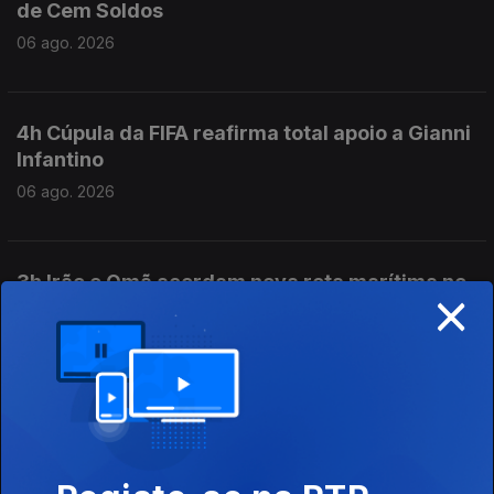
de Cem Soldos
06 ago. 2026
4h Cúpula da FIFA reafirma total apoio a Gianni
Infantino
06 ago. 2026
3h Irão e Omã acordam nova rota marítima no
×
Estreito de Ormuz
06 ago. 2026
2h Polémicas com ministro Luís Neves causam
desconforto na PJ
06 ago. 2026