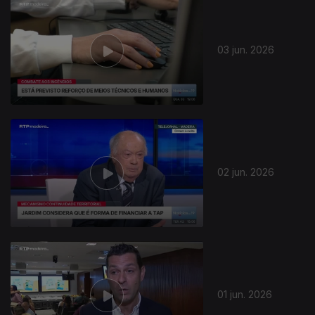
03 jun. 2026
02 jun. 2026
01 jun. 2026