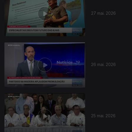
27 mai. 2026
26 mai. 2026
25 mai. 2026