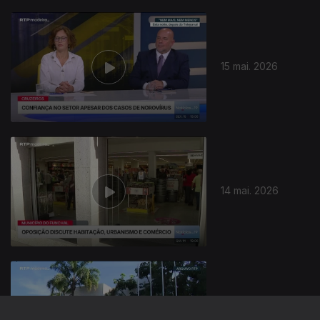
15 mai. 2026
14 mai. 2026
13 mai. 2026