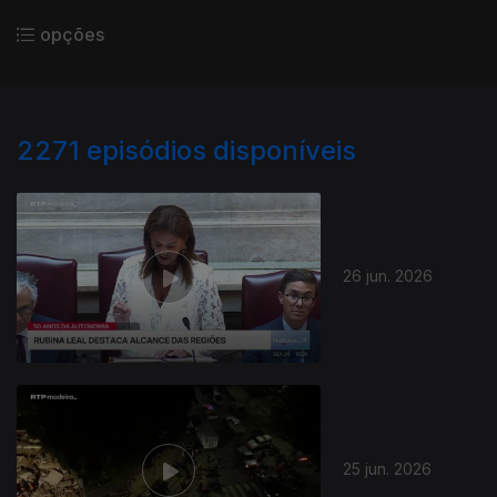
opções
2271
episódios disponíveis
26 jun. 2026
25 jun. 2026