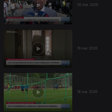
20 mai. 2026
19 mai. 2026
18 mai. 2026