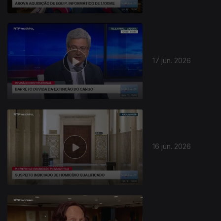
17 jun. 2026
16 jun. 2026