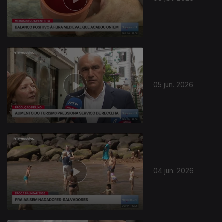
05 jun. 2026
04 jun. 2026