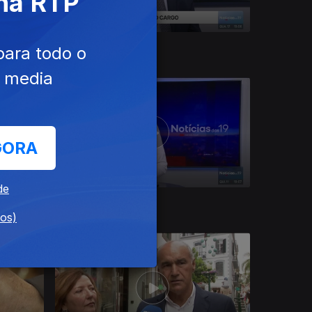
 na RTP
17 jun. 2026
para todo o
e media
GORA
de
11 jun. 2026
dos)