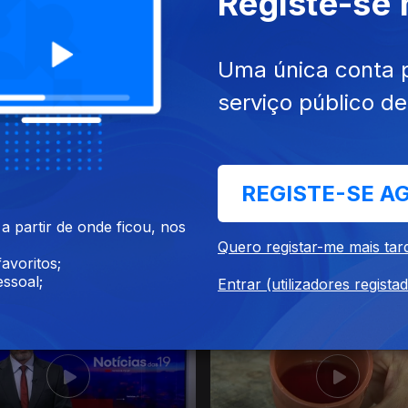
Registe-se
26
18 jun. 2026
Uma única conta 
serviço público d
REGISTE-SE A
 partir de onde ficou, nos
Quero registar-me mais tar
avoritos;
26
12 jun. 2026
ssoal;
Entrar (utilizadores regista