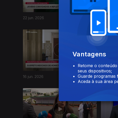
22 jun. 2026
19 jun. 20
935611
Vantagens
Retome o conteúdo a
seus dispositivos;
Guarde programas f
16 jun. 2026
15 jun. 20
Aceda à sua área pe