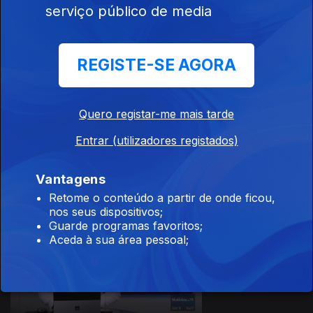
serviço público de media
15 jun. 2026
REGISTE-SE AGORA
935611
Quero registar-me mais tarde
12 jun. 2026
Entrar (utilizadores registados)
Vantagens
Retome o conteúdo a partir de onde ficou,
nos seus dispositivos;
Guarde programas favoritos;
Aceda à sua área pessoal;
11 jun. 2026