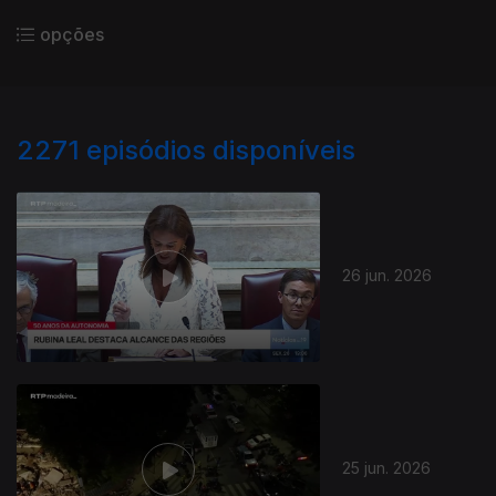
opções
2271
episódios disponíveis
26 jun. 2026
25 jun. 2026