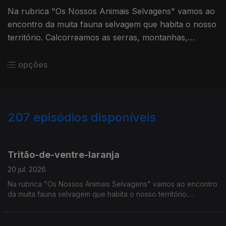
Na rubrica "Os Nossos Animais Selvagens" vamos ao
encontro da muita fauna selvagem que habita o nosso
território. Calcorreamos as serras, montanhas,
"estepes" ou zonas húmidas, à procura de vida
selvagem em Portugal.
opções
207
episódios disponíveis
926578
907782
883441
843391
822215
801107
768822
745835
724875
Tritão-de-ventre-laranja
20 jul. 2026
Na rubrica "Os Nossos Animais Selvagens" vamos ao encontro
da muita fauna selvagem que habita o nosso território.
Calcorreamos as serras, montanhas, "estepes" ou zonas
húmidas, à procura de vida selvagem em Portugal.