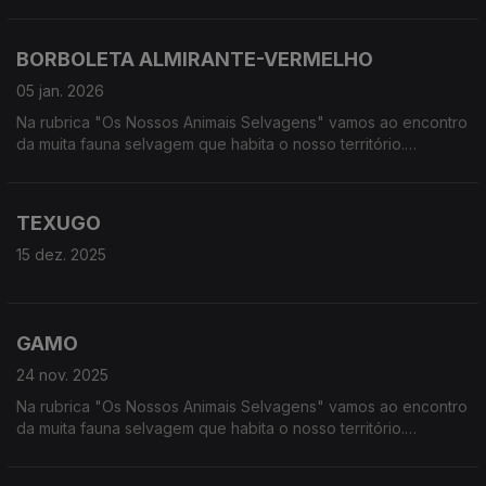
Calcorreamos as serras, montanhas, "estepes" ou zonas
húmidas, à procura de vida selvagem em Portugal.
BORBOLETA ALMIRANTE-VERMELHO
05 jan. 2026
Na rubrica "Os Nossos Animais Selvagens" vamos ao encontro
da muita fauna selvagem que habita o nosso território.
Calcorreamos as serras, montanhas, "estepes" ou zonas
húmidas, à procura de vida selvagem em Portugal.
TEXUGO
15 dez. 2025
GAMO
24 nov. 2025
Na rubrica "Os Nossos Animais Selvagens" vamos ao encontro
da muita fauna selvagem que habita o nosso território.
Calcorreamos as serras, montanhas, "estepes" ou zonas
húmidas, à procura de vida selvagem em Portugal.