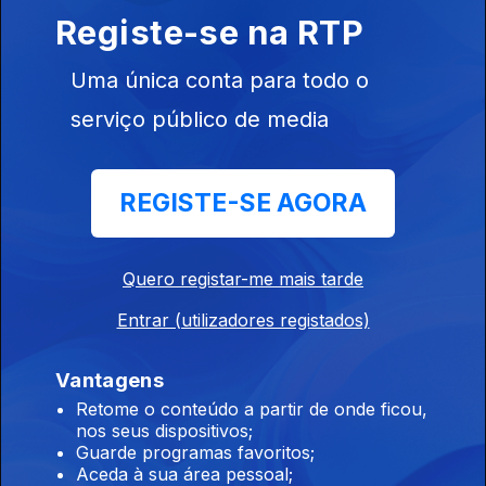
Registe-se na RTP
Ep. 20
25 set. 2021
Uma única conta para todo o
serviço público de media
REGISTE-SE AGORA
18 set. 2021
Quero registar-me mais tarde
Entrar (utilizadores registados)
Vantagens
Retome o conteúdo a partir de onde ficou,
11 set. 2021
nos seus dispositivos;
Guarde programas favoritos;
Aceda à sua área pessoal;