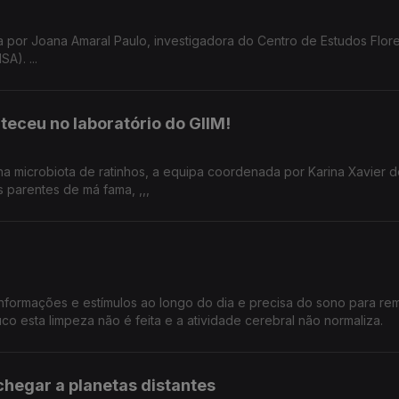
or Joana Amaral Paulo, investigadora do Centro de Estudos Flore
A). ...
eceu no laboratório do GIIM!
na microbiota de ratinhos, a equipa coordenada por Karina Xavier d
 parentes de má fama, ,,,
informações e estímulos ao longo do dia e precisa do sono para re
o esta limpeza não é feita e a atividade cerebral não normaliza.
chegar a planetas distantes