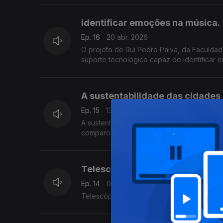
identificar emoções na música.
Ep. 16
20 abr. 2026
O projeto de Rui Pedro Paiva, da Faculda
suporte tecnológico capaz de identificar 
A sustentabilidade das cidades 
Ep. 15
13 abr. 2026
A sustentabilidade das cidades num tempo 
comparou vários cenários citadinos com a 
Telescópio solar "made in Portu
Ep. 14
06 abr. 2026
Telescópio solar "made in Portugal", insta