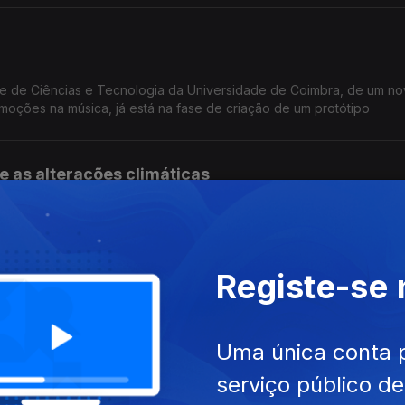
de de Ciências e Tecnologia da Universidade de Coimbra, de um n
emoções na música, já está na fase de criação de um protótipo
e as alterações climáticas
de alterações climáticas Bruno Augusto, da Universidade de Aveiro,
ferramenta que inventou: o Ecoindicador.
Registe-se
gal",
Uma única conta 
lado no Observatório Europeu do Sul, deserto do Atacama, Chile,
serviço público d