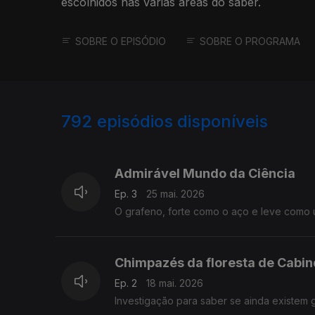
escolhidos nas várias áreas do saber.
SOBRE O EPISÓDIO
SOBRE O PROGRAMA
792
episódios disponíveis
913643
894676
875273
Admirável Mundo da Ciência
Ep. 3
25 mai. 2026
O grafeno, forte como o aço e leve como u
Chimpazés da floresta de Cabi
Ep. 2
18 mai. 2026
Investigação para saber se ainda existem 