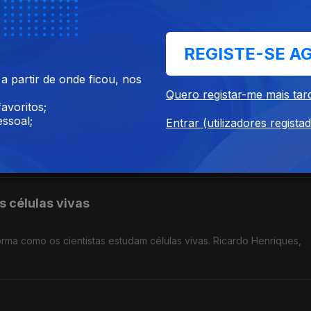
s humanas na natureza,
REGISTE-SE A
usentes, especialmente em áreas afetadas pelas atividades humana
 partir de onde ficou, nos
Quero registar-me mais tar
 depressão
avoritos;
ssoal;
Entrar (utilizadores regista
ão - a psilocibina um psicadélico extraído de algumas espécies de
cogumelos "mágicos" - Nuno Dinis Alves, neurocientista da Universidade do Minho prossegue experiências ...
s células vivas
ma como os cientistas estudam células vivas. Ricardo Henriques,