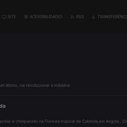
SITE
ACESSIBILIDADES
RSS
TRANSFERÊNCI
m átomo, vai revolucionar a indústria
nda
gorilas e chimpanzés na Floresta tropical de Cabinda,em Angola., 2