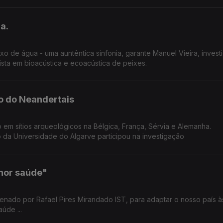
a.
 de água - uma auntêntica sinfonia, garante Manuel Vieira, invest
sta em bioacústica e ecoacústica de peixes.
o do Neandertais
 em sítios arqueológicos na Bélgica, França, Sérvia e Alemanha.
 da Universidade do Algarve participou na investigação
hor saúde"
nado por Rafael Pires Mirandado IST, para adaptar o nosso país às
úde ...