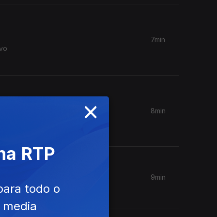
7min
ovo
×
8min
 criou e
 na RTP
9min
para todo o
e media