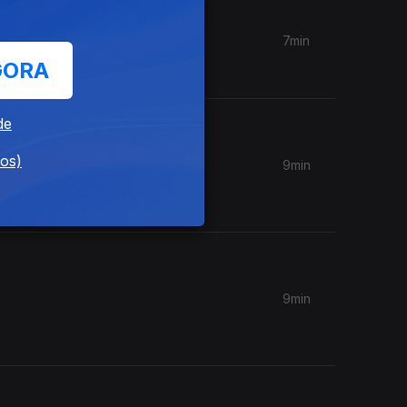
7min
GORA
s.
de
dos)
9min
9min