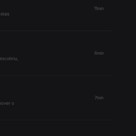
11min
stais
6min
escobriu,
7min
mover o