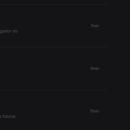
7min
igador do
9min
11min
 futuras