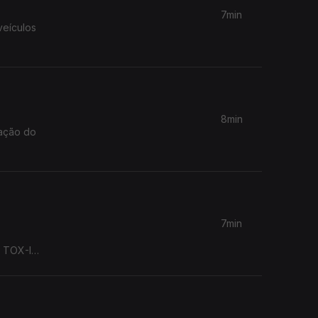
7min
veículos
8min
7min
o TOX-IN-