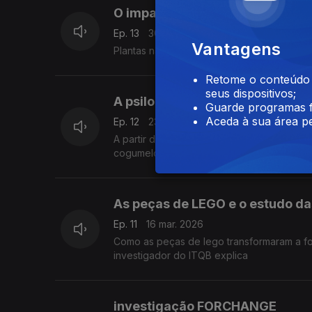
O impacto oculto das atividade
Ep. 13
30 mar. 2026
Vantagens
Plantas nativas em 119 regiões do mundo a
Retome o conteúdo a
seus dispositivos;
A psilocibina no tratamento da
Guarde programas f
Aceda à sua área pe
Ep. 12
23 mar. 2026
A partir de uma substância com má reputaç
As peças de LEGO e o estudo da
Ep. 11
16 mar. 2026
Como as peças de lego transformaram a for
investigador do ITQB explica
investigação FORCHANGE