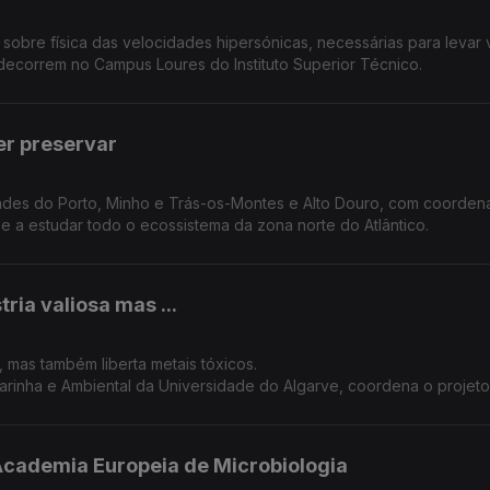
o sobre física das velocidades hipersónicas, necessárias para levar 
 decorrem no Campus Loures do Instituto Superior Técnico.
ber preservar
o Porto, Minho e Trás-os-Montes e Alto Douro, com coordenação do
e a estudar todo o ecossistema da zona norte do Atlântico.
ria valiosa mas ...
, mas também liberta metais tóxicos.
Marinha e Ambiental da Universidade do Algarve, coordena o projet
 Academia Europeia de Microbiologia