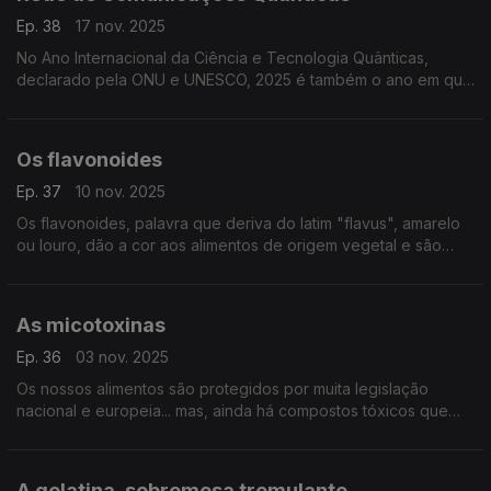
Ep. 38
17 nov. 2025
No Ano Internacional da Ciência e Tecnologia Quânticas,
declarado pela ONU e UNESCO, 2025 é também o ano em que
se começa a instalar em Portugal uma Rede de Comunicações
Quânticas, capaz de otimizar redes nacionais ...
Os flavonoides
Ep. 37
10 nov. 2025
Os flavonoides, palavra que deriva do latim "flavus", amarelo
ou louro, dão a cor aos alimentos de origem vegetal e são
poderosos compostos bioativos com propriedades capazes
de prevenir uma série de doenças graves. ..
As micotoxinas
Ep. 36
03 nov. 2025
Os nossos alimentos são protegidos por muita legislação
nacional e europeia... mas, ainda há compostos tóxicos que
desafiam este controlo, como as micotoxinas (palavra que
deriva de fungos venenosos)
A gelatina, sobremesa tremulante