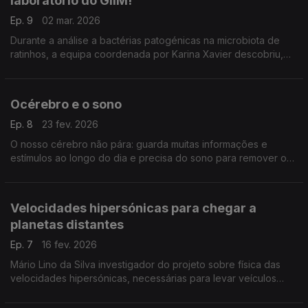
laboratório do GIIM!
Ep. 9
02 mar. 2026
Durante a análise a bactérias patogénicas na microbiota de
ratinhos, a equipa coordenada por Karina Xavier descobriu,
por acaso, uma bactéria diferente dos seus parentes de má
fama, ,,,
Océrebro e o sono
Ep. 8
23 fev. 2026
O nosso cérebro não pára: guarda muitas informações e
estímulos ao longo do dia e precisa do sono para remover o
que não é essencial. Quando o sono é pouco esta limpeza
não é feita e a atividade cerebral não normaliza.
Velocidades hipersónicas para chegar a
planetas distantes
Ep. 7
16 fev. 2026
Mário Lino da Silva investigador do projeto sobre física das
velocidades hipersónicas, necessárias para levar veículos
espaciais a planetas distantes. Os ensaios decorrem no
Campus Loures do Instituto Superior Técnico.