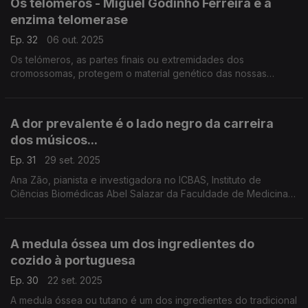
Os telómeros - Miguel Godinho Ferreira e a
enzima telomerase
Ep. 32
06 out. 2025
Os telómeros, as partes finais ou extremidades dos
cromossomas, protegem o material genético das nossas
células, mas vão encurtando ao longo da vida sendo a causa
de envelhecimento. ...
A dor prevalente é o lado negro da carreira
dos músicos...
Ep. 31
29 set. 2025
Ana Zão, pianista e investigadora no ICBAS, Instituto de
Ciências Biomédicas Abel Salazar da Faculdade de Medicina
da Faculdade do Porto, é médica especialista na área das
artes performativas e explica-nos porque são nec
A medula óssea um dos ingredientes do
cozido à portuguesa
Ep. 30
22 set. 2025
A medula óssea ou tutano é um dos ingredientes do tradicional