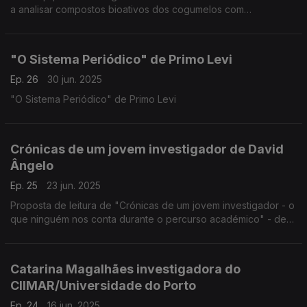
a analisar compostos bioativos dos cogumelos com
capacidade de reduzir o chamado mau colesterol.
"O Sistema Periódico" de Primo Levi
Ep. 26
30 jun. 2025
"O Sistema Periódico" de Primo Levi
Crónicas de um jovem investigador de David
Ângelo
Ep. 25
23 jun. 2025
Proposta de leitura de "Crónicas de um jovem investigador - o
que ninguém nos conta durante o percurso académico" - de
David Ângelo, investigador e especialista em cirurgias da
articulação temporomandibular - ...
Catarina Magalhães investigadora do
CIIMAR/Universidade do Porto
Ep. 24
16 jun. 2025