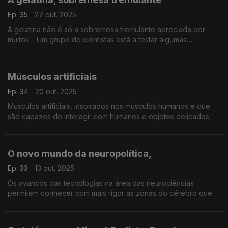
Ep. 35
27 out. 2025
A gelatina não é só a sobremesa tremulante apreciada por
muitos… Um grupo de cientistas está a testar algumas
propriedades únicas desta proteína, para criar selos de
autenticidade não-clonáveis,
Músculos artificiais
Ep. 34
20 out. 2025
Músculos artificiais, inspirados nos músculos humanos e que
são capazes de interagir com humanos e objetos delicados,
estão a ser desenvolvidos no Centro de Engenharia Mecânica,
Materiais e Processos ...
O novo mundo da neuropolítica,
Ep. 33
13 out. 2025
Os avanços das tecnologias na área das neurociências
permitem conhecer com mais rigor as zonas do cérebro que
são ativadas quando somos expostos a campanhas políticas e
é usada como uma ferramenta no jogo político: o nov