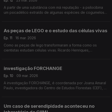
Ep. 12
23 mar. 2026
A partir de uma substância com má reputação - a psilocibina
um psicadélico extraído de algumas espécies de cogumelos
"mágicos" - Nuno Dinis Alves, neurocientista da Universidade
do Minho prossegue experiências ...
As peças de LEGO e o estudo das células vivas
Ep. 11
16 mar. 2026
Como as peças de lego transformaram a forma como os
cientistas estudam células vivas. Ricardo Henriques,
investigador do ITQB explica
investigação FORCHANGE
Ep. 10
09 mar. 2026
A investigação FORCHANGE, é coordenada por Joana Amaral
Paulo, investigadora do Centro de Estudos Florestais (CEF), do
Instituto Superior de Agronomia (ISA). ...
Um caso de serendipidade aconteceu no