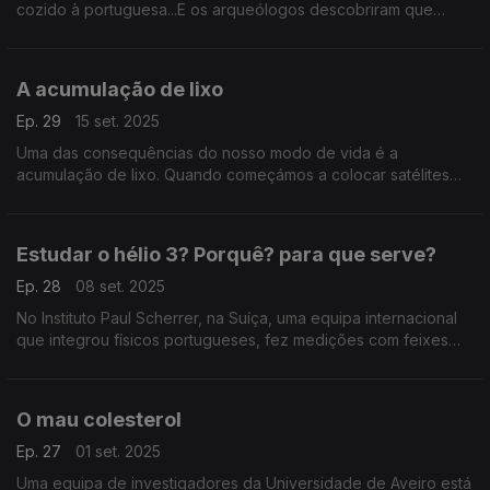
cozido à portuguesa...E os arqueólogos descobriram que
também era uma fonte de alimento do nossos antepassados
do Neolítico final ...
A acumulação de lixo
Ep. 29
15 set. 2025
Uma das consequências do nosso modo de vida é a
acumulação de lixo. Quando começámos a colocar satélites
em órbita, também no seu fim de vida são lixo e um risco para
os satélites ainda em funções: ...
Estudar o hélio 3? Porquê? para que serve?
Ep. 28
08 set. 2025
No Instituto Paul Scherrer, na Suíça, uma equipa internacional
que integrou físicos portugueses, fez medições com feixes
lazer ao isótopo hélio 3, uma variação do átomo do elemento
químico hélio.
O mau colesterol
Ep. 27
01 set. 2025
Uma equipa de investigadores da Universidade de Aveiro está