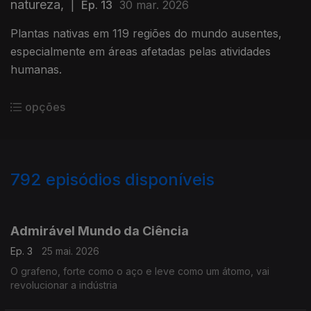
natureza,
|
Ep. 13
30 mar. 2026
Plantas nativas em 119 regiões do mundo ausentes,
especialmente em áreas afetadas pelas atividades
humanas.
opções
792
episódios disponíveis
913643
894676
875273
845735
Admirável Mundo da Ciência
Ep. 3
25 mai. 2026
O grafeno, forte como o aço e leve como um átomo, vai
revolucionar a indústria