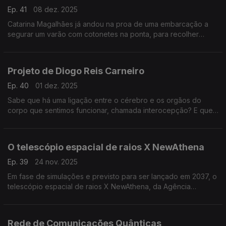
Ep. 41
08 dez. 2025
Catarina Magalhães já andou na proa de uma embarcação a
segurar um varão com cotonetes na ponta, para recolher
amostras microbianas do sopro das baleias. Agora, usam os
drones ...
Projeto de Diogo Reis Carneiro
Ep. 40
01 dez. 2025
Sabe que há uma ligação entre o cérebro e os orgãos do
corpo que sentimos funcionar, chamada interocepção? E que
fica afetada na doença de Parkinson?
O telescópio espacial de raios X NewAthena
Ep. 39
24 nov. 2025
Em fase de simulações e previsto para ser lançado em 2037, o
telescópio espacial de raios X NewAthena, da Agência
Espacial Europeia (ESA), vai conseguir detetar buracos negros
supermassivos ...
Rede de Comunicações Quânticas