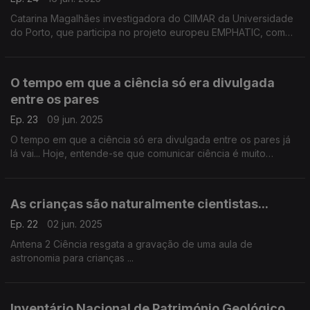
Catarina Magalhães investigadora do CIIMAR da Universidade
do Porto, que participa no projeto europeu EMPHATIC, com
pares da França, Itália e Espanha, para criar um novo modelo
de técnicas de avaliação de cetáceos.
O tempo em que a ciência só era divulgada
entre os pares
Ep. 23
09 jun. 2025
O tempo em que a ciência só era divulgada entre os pares já
lá vai... Hoje, entende-se que comunicar ciência é muito
importante porque, "sabendo o que os cientistas fazem, é uma
maneira de apoiarem o seu trabalho; ...
As crianças são naturalmente cientistas...
Ep. 22
02 jun. 2025
Antena 2 Ciência resgata a gravação de uma aula de
astronomia para crianças ...
Inventário Nacional de Património Geológico