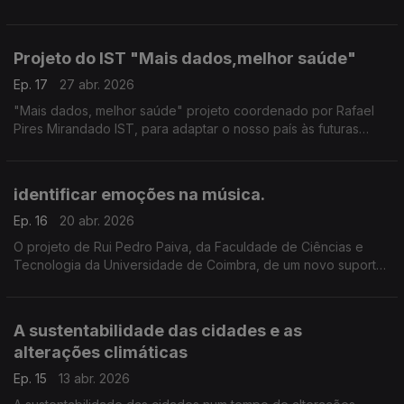
Ricardo Miguel Godinho, paleoantropólogo da Universidade
do Algarve participou na investigação
Projeto do IST "Mais dados,melhor saúde"
Ep. 17
27 abr. 2026
"Mais dados, melhor saúde" projeto coordenado por Rafael
Pires Mirandado IST, para adaptar o nosso país às futuras
regras do Espaço Europeu de Dados de Saúde ...
identificar emoções na música.
Ep. 16
20 abr. 2026
O projeto de Rui Pedro Paiva, da Faculdade de Ciências e
Tecnologia da Universidade de Coimbra, de um novo suporte
tecnológico capaz de identificar emoções na música, já está
na fase de criação de um protótipo
A sustentabilidade das cidades e as
alterações climáticas
Ep. 15
13 abr. 2026