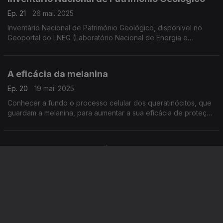
Ep. 21
26 mai. 2025
Inventário Nacional de Património Geológico, disponível no
Geoportal do LNEG (Laboratório Nacional de Energia e
Geologia), com acesso livre para visitas virtuais
A eficácia da melanina
Ep. 20
19 mai. 2025
Conhecer a fundo o processo celular dos queratinócitos, que
guardam a melanina, para aumentar a sua eficácia de proteção
contra os raios ultra-violetas. ...
Novo modelo de terapia celular em estudo no
GIMM
Ep. 19
12 mai. 2025
Bruno Silva-Santos, especialista em imuno-oncologia, lidera a
investigação para criar uma nova terapia celular contra o
cancro colorretal, o tipo com mais incidência em Portugal e a
segunda causa de morte por cancro.