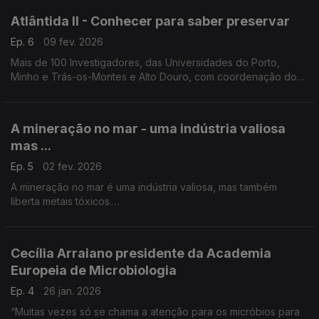
Atlântida II - Conhecer para saber preservar
Ep. 6
09 fev. 2026
Mais de 100 Investigadores, das Universidades do Porto,
Minho e Trás-os-Montes e Alto Douro, com coordenação do
biólogo Vitor Vasconcelos estão a mapear e a estudar todo o
ecossistema da zona norte do Atlântico.
A mineração no mar - uma indústria valiosa
mas ...
Ep. 5
02 fev. 2026
A mineração no mar é uma indústria valiosa, mas também
liberta metais tóxicos.
Nélia Mestre, do Centro de Investigação Marinha e Ambiental
da Universidade do Algarve, coordena o projeto TOX-IN-Col
...
Cecília Arraiano presidente da Academia
Europeia de Microbiologia
Ep. 4
26 jan. 2026
“Muitas vezes só se chama a atenção para os micróbios para