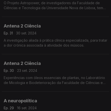
O Projeto Astropower, de investigadores da Faculdade de
Ciências e Tecnologia da Universidade Nova de Lisboa, tem
como objetivo restaurar a perda de potência muscular dos
astronautas e também da população idosa, ...
Antena 2 Ciência
Ep. 31
30 set. 2024
A investigação aliada à prática clínica especializada, para tratar
a dor crónica associada à atividade dos músicos.
Antena 2 Ciência
Ep. 30
23 set. 2024
Experiências com óleos essenciais de plantas, no Laboratório
de Micologia e Biodeterioração da Faculdade de Ciências e
Tecnologia da Universidade de Coimbra, para eliminar as
contaminações fúngicas no património museológ
A neuropolítica
Ep. 29
16 set. 2024