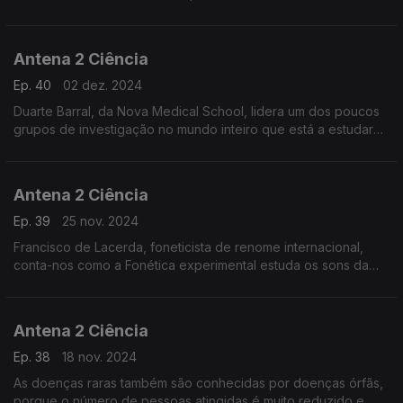
Antena 2 Ciência
Ep. 40
02 dez. 2024
Duarte Barral, da Nova Medical School, lidera um dos poucos
grupos de investigação no mundo inteiro que está a estudar
os mecanismos moleculares que produzem e acumulam a
melanina nas células, com o objetivo de poder aumentar a sua
capacidade de proteção natural da pele.
Antena 2 Ciência
Ep. 39
25 nov. 2024
Francisco de Lacerda, foneticista de renome internacional,
conta-nos como a Fonética experimental estuda os sons da
fala recorrendo a instrumentos científicos e as suas valiosas
aplicações em algumas áreas da medicina, na aeronáutica civil
e militar ou na produção da voz por máquinas.
Antena 2 Ciência
Ep. 38
18 nov. 2024
As doenças raras também são conhecidas por doenças órfãs,
porque o número de pessoas atingidas é muito reduzido e,