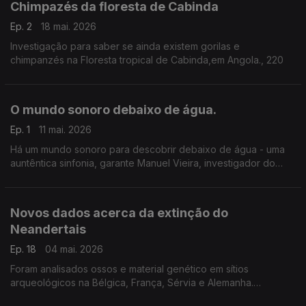
Chimpazés da floresta de Cabinda
Ep. 2
18 mai. 2026
Investigação para saber se ainda existem gorilas e
chimpanzés na Floresta tropical de Cabinda,em Angola., 220
O mundo sonoro debaixo de água.
Ep. 1
11 mai. 2026
Há um mundo sonoro para descobrir debaixo de água - uma
auntêntica sinfonia, garante Manuel Vieira, investigador do
MARE da Universidade de Lisboa, especialista em bioacústica
e ecoacústica de peixes.
Novos dados acerca da extinção do
Neandertais
Ep. 18
04 mai. 2026
Foram analisados ossos e material genético em sítios
arqueológicos na Bélgica, França, Sérvia e Alemanha.
Ricardo Miguel Godinho, paleoantropólogo da Universidade