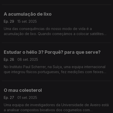
também era uma fonte de alimento do nossos antepassados
do Neolítico final ...
A acumulação de lixo
Ep. 29
15 set. 2025
Uma das consequências do nosso modo de vida é a
acumulação de lixo. Quando começámos a colocar satélites
em órbita, também no seu fim de vida são lixo e um risco para
os satélites ainda em funções: ...
Estudar o hélio 3? Porquê? para que serve?
Ep. 28
08 set. 2025
No Instituto Paul Scherrer, na Suíça, uma equipa internacional
que integrou físicos portugueses, fez medições com feixes
lazer ao isótopo hélio 3, uma variação do átomo do elemento
químico hélio.
O mau colesterol
Ep. 27
01 set. 2025
Uma equipa de investigadores da Universidade de Aveiro está
a analisar compostos bioativos dos cogumelos com