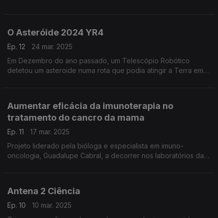
risco acrescido de encontrar plástico...
O Asteróide 2024 YR4
Ep. 12
24 mar. 2025
Em Dezembro do ano passado, um Telescópio Robótico
detetou um asteroide numa rota que podia atingir a Terra em
2032... e soaram os alarmes junto da comunidade científica,
como nos conta o astrofísico Pedro Machado, em An
Aumentar eficácia da imunoterapia no
tratamento do cancro da mama
Ep. 11
17 mar. 2025
Projeto liderado pela bióloga e especialista em imuno-
oncologia, Guadalupe Cabral, a decorrer nos laboratórios da
Nova Medical School, ...
Antena 2 Ciência
Ep. 10
10 mar. 2025