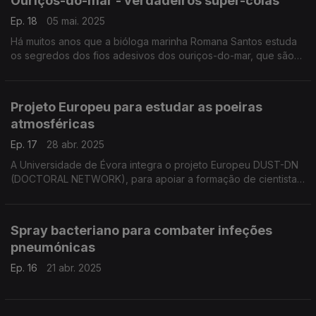
Ouriços-do-mar - verdadeiros super-colas
Ep. 18
05 mai. 2025
Há muitos anos que a bióloga marinha Romana Santos estuda
os segredos dos fios adesivos dos ouriços-do-mar, que são
verdadeiros super-colas. ...
Projeto Europeu para estudar as poeiras
atmosféricas
Ep. 17
28 abr. 2025
A Universidade de Évora integra o projeto Europeu DUST-DN
(DOCTORAL NETWORK), para apoiar a formação de cientistas
especializados no conhecimento das partículas das poeiras
minerais atmosféricas e ...
Spray bacteriano para combater infeções
pneumónicas
Ep. 16
21 abr. 2025