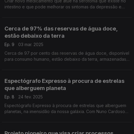
Criar novo medicamento que atue na serotonia que existe no
intestino e que pode melhorar os sintomas da depressão e
ansiedade.
Cerca de 97% das reservas de água doce,
estão debaixo da terra
Ep. 9
03 mar. 2025
Cerca de 97 por cento das reservas de água doce, disponível
para consumo humano, estão debaixo da terra, armazenadas
em aquíferos. A qualidade destas águas subterrâneas é
garantida por comunidades de organismos, ...
Espectógrafo Expresso à procura de estrelas
que alberguem planeta
Ep. 8
24 fev. 2025
Espectógrafo Expresso à procura de estrelas que alberguem
planetas, na imensidão da nossa galáxia. Com Nuno Cardoso
Santos, um dos investigadores que fazem parte da equipa
internacional que, recentemente, obteve dados ..
Projeto pioneiro que visa criar processos