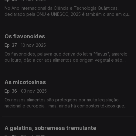
No Ano Internacional da Ciência e Tecnologia Quânticas,
declarado pela ONU e UNESCO, 2025 é também o ano em que
se começa a instalar em Portugal uma Rede de Comunicações
Quânticas, capaz de otimizar redes nacionais ...
Os flavonoides
Ep. 37
10 nov. 2025
Os flavonoides, palavra que deriva do latim "flavus", amarelo
ou louro, dão a cor aos alimentos de origem vegetal e são
poderosos compostos bioativos com propriedades capazes
de prevenir uma série de doenças graves. ..
As micotoxinas
Ep. 36
03 nov. 2025
Os nossos alimentos são protegidos por muita legislação
nacional e europeia... mas, ainda há compostos tóxicos que
desafiam este controlo, como as micotoxinas (palavra que
deriva de fungos venenosos)
A gelatina, sobremesa tremulante