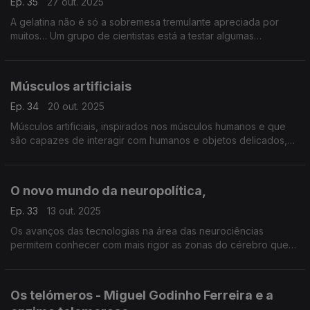
Ep. 35
27 out. 2025
A gelatina não é só a sobremesa tremulante apreciada por
muitos… Um grupo de cientistas está a testar algumas
propriedades únicas desta proteína, para criar selos de
autenticidade não-clonáveis,
Músculos artificiais
Ep. 34
20 out. 2025
Músculos artificiais, inspirados nos músculos humanos e que
são capazes de interagir com humanos e objetos delicados,
estão a ser desenvolvidos no Centro de Engenharia Mecânica,
Materiais e Processos ...
O novo mundo da neuropolítica,
Ep. 33
13 out. 2025
Os avanços das tecnologias na área das neurociências
permitem conhecer com mais rigor as zonas do cérebro que
são ativadas quando somos expostos a campanhas políticas e
é usada como uma ferramenta no jogo político: o nov
Os telómeros - Miguel Godinho Ferreira e a