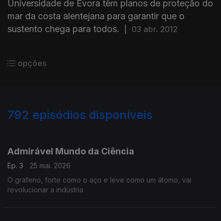
Universidade de Évora têm planos de proteção do
mar da costa alentejana para garantir que o
sustento chega para todos.
|
03 abr. 2012
opções
792
episódios disponíveis
913643
894676
875273
845735
826863
809211
778031
758147
739346
Admirável Mundo da Ciência
Ep. 3
25 mai. 2026
O grafeno, forte como o aço e leve como um átomo, vai
revolucionar a indústria