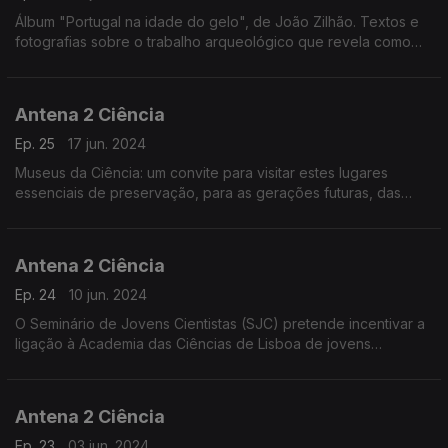
Álbum "Portugal na idade do gelo", de João Zilhão. Textos e
fotografias sobre o trabalho arqueológico que revela como
viviam os nossos antepassados durante o período conhecido
como idade do gelo"
Antena 2 Ciência
Ep. 25
17 jun. 2024
Museus da Ciência: um convite para visitar estes lugares
essenciais de preservação, para as gerações futuras, das
evidências materiais da ciência e da investigação em Portugal.
Antena 2 Ciência
Ep. 24
10 jun. 2024
O Seminário de Jovens Cientistas (SJC) pretende incentivar a
ligação à Academia das Ciências de Lisboa de jovens
cientistas de excecional mérito, escolhidos nas várias áreas do
saber.
Antena 2 Ciência
Ep. 23
03 jun. 2024