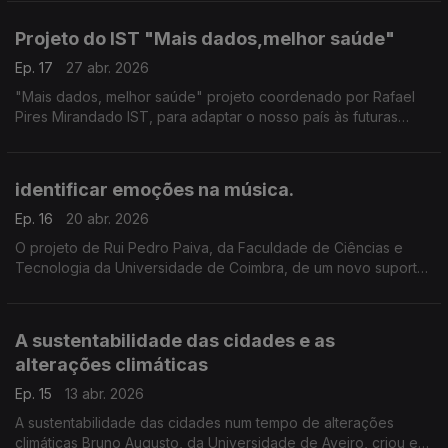
do Algarve participou na investigação
Projeto do IST "Mais dados,melhor saúde"
Ep. 17
27 abr. 2026
"Mais dados, melhor saúde" projeto coordenado por Rafael
Pires Mirandado IST, para adaptar o nosso país às futuras
regras do Espaço Europeu de Dados de Saúde ...
identificar emoções na música.
Ep. 16
20 abr. 2026
O projeto de Rui Pedro Paiva, da Faculdade de Ciências e
Tecnologia da Universidade de Coimbra, de um novo suporte
tecnológico capaz de identificar emoções na música, já está
na fase de criação de um protótipo
A sustentabilidade das cidades e as
alterações climáticas
Ep. 15
13 abr. 2026
A sustentabilidade das cidades num tempo de alterações
climáticas Bruno Augusto, da Universidade de Aveiro, criou e