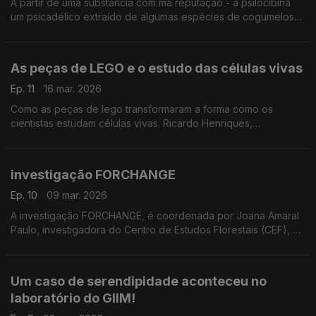
A partir de uma substância com má reputação - a psilocibina
um psicadélico extraído de algumas espécies de cogumelos
"mágicos" - Nuno Dinis Alves, neurocientista da Universidade
do Minho prossegue experiências ...
As peças de LEGO e o estudo das células vivas
Ep. 11
16 mar. 2026
Como as peças de lego transformaram a forma como os
cientistas estudam células vivas. Ricardo Henriques,
investigador do ITQB explica
investigação FORCHANGE
Ep. 10
09 mar. 2026
A investigação FORCHANGE, é coordenada por Joana Amaral
Paulo, investigadora do Centro de Estudos Florestais (CEF), do
Instituto Superior de Agronomia (ISA). ...
Um caso de serendipidade aconteceu no
laboratório do GIIM!