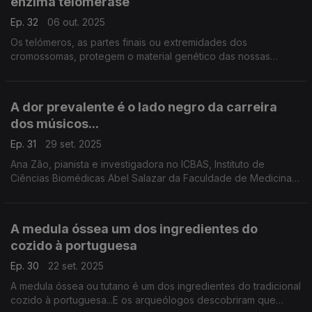
enzima telomerase
Ep. 32
06 out. 2025
Os telómeros, as partes finais ou extremidades dos
cromossomas, protegem o material genético das nossas
células, mas vão encurtando ao longo da vida sendo a causa
de envelhecimento. ...
A dor prevalente é o lado negro da carreira
dos músicos...
Ep. 31
29 set. 2025
Ana Zão, pianista e investigadora no ICBAS, Instituto de
Ciências Biomédicas Abel Salazar da Faculdade de Medicina
da Faculdade do Porto, é médica especialista na área das
artes performativas e explica-nos porque são nec
A medula óssea um dos ingredientes do
cozido à portuguesa
Ep. 30
22 set. 2025
A medula óssea ou tutano é um dos ingredientes do tradicional
cozido à portuguesa...E os arqueólogos descobriram que