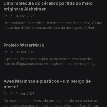
Uma molécula do cérebro partida ao meio
originará Alzheimer
Ep. 15
14 abr. 2025
Uma molécula do cérebro, literalmente partida ao meio, é uma
causa dos distúrbios característicos da doença de Alzheimer,
descoberta da equipa de Maria José, do Instituto de
Farmacologia e Neurociências da FMUL.
Projeto WaterMark
Ep. 14
07 abr. 2025
O projeto WaterMark inspira-se na técnica ancestral das
marcas d'água para a autenticação de documentos, mas,
neste caso, com o objetivo de proteger conteúdos visuais.
Aves Marinhas e plásticos - um perigo de
morte!
Ep. 13
31 mar. 2025
Os resultados de um estudo em larga escala para apurar as
zonas dos oceanos e mares onde as aves marinhas têm um