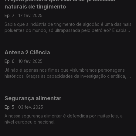
naturais de tingimento
Ep. 7
17 fev. 2025
Sabia que a indústria de tingimento de algodão é uma das mais
poluentes do mundo, só ultrapassada pelo petróleo? E sabia
que os rios perto destas indústrias, por exemplo na Índia, ....
Antena 2 Ciência
Ep. 6
10 fev. 2025
Já não é apenas nos filmes que vislumbramos personagens
históricos. Graças às capacidades da investigação científica, já
é possível reconstituir com fidelidade rostos há muito
desaparecidos.
Segurança alimentar
Ep. 5
03 fev. 2025
A nossa segurança alimentar é defendida por muitas leis, a
nível europeu e nacional.