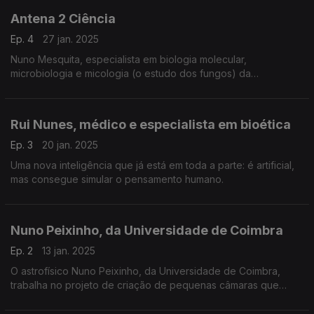
Antena 2 Ciência
Ep. 4
27 jan. 2025
Nuno Mesquita, especialista em biologia molecular,
microbiologia e micologia (o estudo dos fungos) da
Universidade de Coimbra e o investigador responsável deste
projeto, explica-nos como os fungos
Rui Nunes, médico e especialista em bioética
Ep. 3
20 jan. 2025
Uma nova inteligência que já está em toda a parte: é artificial,
mas consegue simular o pensamento humano.
Nuno Peixinho, da Universidade de Coimbra
Ep. 2
13 jan. 2025
O astrofísico Nuno Peixinho, da Universidade de Coimbra,
trabalha no projeto de criação de pequenas câmaras que
serão acopladas aos satélites, para seguirem os rastos do lixo
espacial e se desviarem das suas rotas...