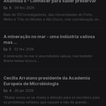
Atlântida II - Conhecer para saber preservar
Ep. 6
09 fev. 2026
Mais de 100 Investigadores, das Universidades do Porto,
Minho e Trás-os-Montes e Alto Douro, com coordenação do
biólogo Vitor Vasconcelos estão a mapear e a estudar todo o
ecossistema da zona norte do Atlântico.
A mineração no mar - uma indústria valiosa
mas ...
Ep. 5
02 fev. 2026
A mineração no mar é uma indústria valiosa, mas também
liberta metais tóxicos.
Nélia Mestre, do Centro de Investigação Marinha e Ambiental
da Universidade do Algarve, coordena o projeto TOX-IN-Col
...
Cecília Arraiano presidente da Academia
Europeia de Microbiologia
Ep. 4
26 jan. 2026
“Muitas vezes só se chama a atenção para os micróbios para
os problemas nefastos que causam e não da grande