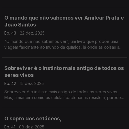
investigador João Neves, da Universidade da Beira Interior.
O mundo que não sabemos ver Amílcar Prata e
João Santos
Ep. 43
22 dez. 2025
"O mundo que não sabemos ver", um livro que propõe uma
viagem fascinante ao mundo da química, lá onde as coisas se
tocam, se transformam ou se desfazem, escrevem Amílcar
Duque Prata e João Afonso Santos, ....
Sobreviver é o instinto mais antigo de todos os
seres vivos
Ep. 42
15 dez. 2025
Sobreviver é o instinto mais antigo de todos os seres vivos.
Mas, a maneira como as células bacterianas resistem, parece
um guião de ficção científica! ...
O sopro dos cetáceos,
Ep. 41
08 dez. 2025