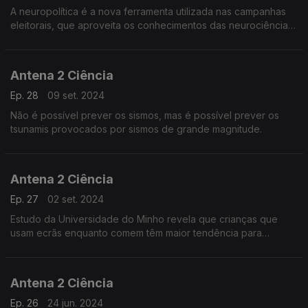
A neuropolítica é a nova ferramenta utilizada nas campanhas
eleitorais, que aproveita os conhecimentos das neurociências
sobre o funcionamento do cérebro na escolha das palavras
chave dos discursos políticos.
Antena 2 Ciência
Ep. 28
09 set. 2024
Não é possível prever os sismos, mas é possível prever os
tsunamis provocados por sismos de grande magnitude.
Antena 2 Ciência
Ep. 27
02 set. 2024
Estudo da Universidade do Minho revela que crianças que
usam ecrãs enquanto comem têm maior tendência para
ficarem obesas.
Antena 2 Ciência
Ep. 26
24 jun. 2024