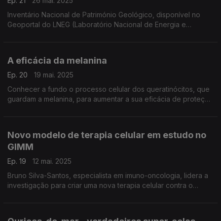
Ep. 21
26 mai. 2025
Inventário Nacional de Património Geológico, disponível no
Geoportal do LNEG (Laboratório Nacional de Energia e
Geologia), com acesso livre para visitas virtuais
A eficácia da melanina
Ep. 20
19 mai. 2025
Conhecer a fundo o processo celular dos queratinócitos, que
guardam a melanina, para aumentar a sua eficácia de proteção
contra os raios ultra-violetas. ...
Novo modelo de terapia celular em estudo no
GIMM
Ep. 19
12 mai. 2025
Bruno Silva-Santos, especialista em imuno-oncologia, lidera a
investigação para criar uma nova terapia celular contra o
cancro colorretal, o tipo com mais incidência em Portugal e a
segunda causa de morte por cancro.