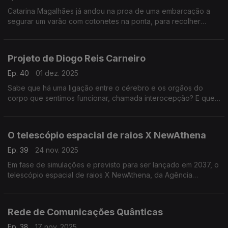
Catarina Magalhães já andou na proa de uma embarcação a
segurar um varão com cotonetes na ponta, para recolher
amostras microbianas do sopro das baleias. Agora, usam os
drones ...
Projeto de Diogo Reis Carneiro
Ep. 40
01 dez. 2025
Sabe que há uma ligação entre o cérebro e os orgãos do
corpo que sentimos funcionar, chamada interocepção? E que
fica afetada na doença de Parkinson?
O telescópio espacial de raios X NewAthena
Ep. 39
24 nov. 2025
Em fase de simulações e previsto para ser lançado em 2037, o
telescópio espacial de raios X NewAthena, da Agência
Espacial Europeia (ESA), vai conseguir detetar buracos negros
supermassivos ...
Rede de Comunicações Quânticas
Ep. 38
17 nov. 2025