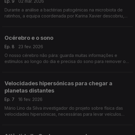
Ep. 9
02 mar. 2026
Durante a análise a bactérias patogénicas na microbiota de
ratinhos, a equipa coordenada por Karina Xavier descobriu,
por acaso, uma bactéria diferente dos seus parentes de má
fama, ,,,
Océrebro e o sono
Ep. 8
23 fev. 2026
O nosso cérebro não pára: guarda muitas informações e
estímulos ao longo do dia e precisa do sono para remover o
que não é essencial. Quando o sono é pouco esta limpeza
não é feita e a atividade cerebral não normaliza.
Velocidades hipersónicas para chegar a
planetas distantes
Ep. 7
16 fev. 2026
Mário Lino da Silva investigador do projeto sobre física das
velocidades hipersónicas, necessárias para levar veículos
espaciais a planetas distantes. Os ensaios decorrem no
Campus Loures do Instituto Superior Técnico.