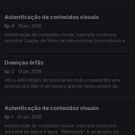
importância que têm para o mundo em geral, porque são tão
importantes para a nossa sobrevivênia",
Autenticação de conteúdos visuais
Ep. 3
19 jan. 2026
Autenticação de conteúdos visuais, inspirada na técnica
ancestral Criação de filmes de nanocelulose para restauro e
conservação de documentos históricos em papel. ...
Doenças órfãs
Ep. 2
12 jan. 2026
263 a 446 milhões de pessoas em todo o mundo têm uma
doença rara. Não é um número grande, relativamente ao
número de habitantes do planeta. Por isso, também são
conhecidas como doenças órfãs com menos investigação.
Autenticação de conteúdos visuais
Ep. 1
05 jan. 2026
Autenticação de conteúdos visuais, inspirada na técnica
ancestral da marca d`água. "Watermark" é um projeto do