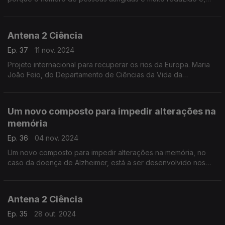
por isso, não são tão estudadas.
Antena 2 Ciência
Ep. 37
11 nov. 2024
Projeto internacional para recuperar os rios da Europa. Maria
João Feio, do Departamento de Ciências da Vida da
Universidade de Coimbra, é uma das investigadoras do
projeto que pretende restaurar a qualidade ecológica de
Um novo composto para impedir alterações na
memória
Ep. 36
04 nov. 2024
Um novo composto para impedir alterações na memória, no
caso da doença de Alzheimer, está a ser desenvolvido nos
laboratórios da Faculdade de Medicina da Universidade de
Lisboa e revela grande potencial terapêutico na pr
Antena 2 Ciência
Ep. 35
28 out. 2024