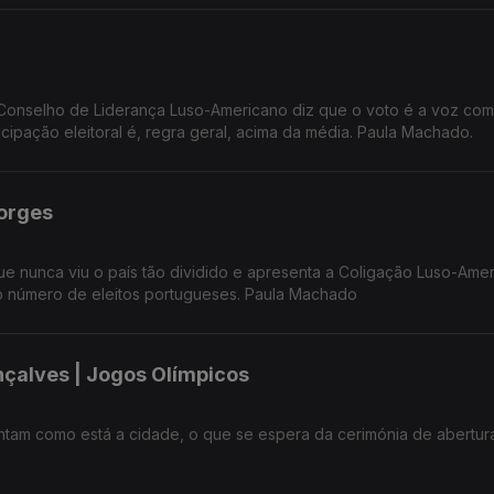
derança Luso-Americano diz que o voto é a voz comunidade
portuguesa nos Estados Unidos e que participação eleitoral é, regra geral, acima da média. Paula Machado.
Borges
 que nunca viu o país tão dividido e apresenta a Coligação Luso-Ame
o número de eleitos portugueses. Paula Machado
çalves | Jogos Olímpicos
ontam como está a cidade, o que se espera da cerimónia de abertur