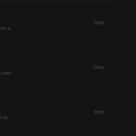
12min
nos a
17min
s pelo
13min
1 de