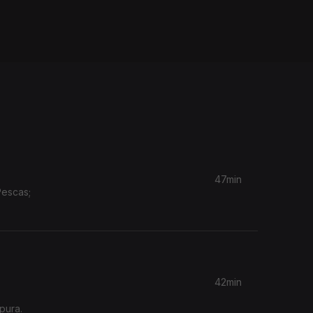
47min
Pescas;
42min
pura.