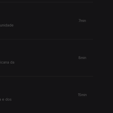
7min
8min
ricana da
15min
a e dos