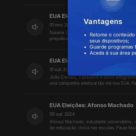
EUA Eleições: Entrevista Susan
Vantagens
01 nov. 2024
Susana Cerqueira, cientista, com uma déca
Retome o conteúdo a
prejudicada por politicas foi com Trump. 
seus dispositivos;
Guarde programas f
Aceda à sua área pe
EUA Eleições: João Correia
31 out. 2024
João Correia, o primeiro e único emigrant
uma campanha eleitoral tão má nos EUA. P
EUA Eleições: Afonso Machado
30 out. 2024
Afonso Machado, estudante universitário, q
de educação cívica nas escolas. Paula M