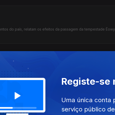
pontos do país, relatam os efeitos da passagem da tempestade Éowy
stados Unidos toma posse, a RDP Internacional escuta as perspetiv
são especial conduzida por Miguel Peixoto e Maria de São José.
Registe-se
es 2024
Uma única conta 
s Pereira, Tiago Pinto Pais, João Noronha, Adélio Amaro, Henriqu
serviço público d
dição e apresentação Paula Machado.