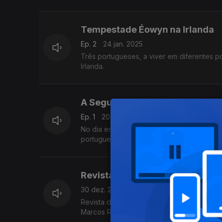
Tempestade Éowyn na Irlanda
Ep. 2
24 jan. 2025
Três portugueses, a viver em diferentes 
Irlanda.
A Segunda América de Trump
Ep. 1
20 jan. 2025
No dia em que o próximo presidente dos E
portugueses e dos lusodescententes. Emis
Revista do do Ano: Comunidad
30 dez. 2024
Revista do Ano das Comunidades com Carlo
Marcos Ramos Jardim e Daniel Loureiro. E