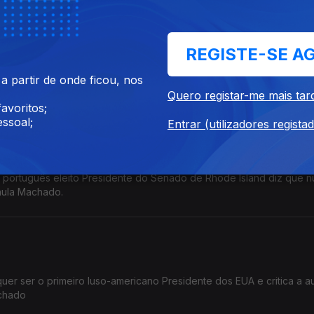
a Cerqueira
REGISTE-SE A
da de vida nos EUA está preocupada com o futuro: a primeira que f
 partir de onde ficou, nos
Paula Machado.
Quero registar-me mais tar
avoritos;
ssoal;
Entrar (utilizadores regista
e português eleito Presidente do Senado de Rhode Island diz que n
aula Machado.
uer ser o primeiro luso-americano Presidente dos EUA e critica a a
achado