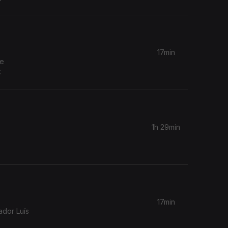
17min
de
.
1h 29min
17min
ador Luís