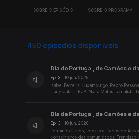
SOBRE O EPISÓDIO
SOBRE O PROGRAMA
450
episódios disponíveis
804821
777699
761648
Dia de Portugal, de Camões e d
Ep. 3
10 jun. 2026
Isabel Ferreira, Luxemburgo; Pedro Pessoa
Tony Cabral, EUA; Nuno Matos, jornalista; L
Dia de Portugal, de Camões e d
Ep. 3
10 jun. 2026
Fernando Eurico, jornalista; Fernando Alexa
conselheiros das comunidades; Francisco 