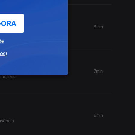
GORA
8min
oi
de
dos)
7min
unca viu
6min
usência