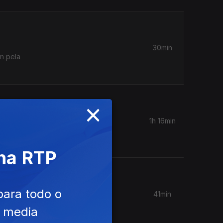
30min
n pela
×
1h 16min
as dos
 na RTP
para todo o
41min
e Mano,
e media