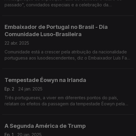
passado", convidados especiais e a celebração da
portugalidade com ligações ao Reino Unido, França, Brasil,
EUA, Eslováquia e Índia.
Embaixador de Portugal no Brasil - Dia
Comunidade Luso-Brasileira
22 abr. 2025
Comunidade está a crescer pela atribuição da nacionalidade
portuguesa aos lusodescendentes, diz o Embaixador Luís Faro
Ramos e o desafio é responder à procura de atos consulares
portugueses no Brasil. Paula Machado
Tempestade Éowyn na Irlanda
Ep. 2
24 jan. 2025
Três portugueses, a viver em diferentes pontos do país,
relatam os efeitos da passagem da tempestade Éowyn pela
Irlanda.
A Segunda América de Trump
Ep. 1
20 jan. 2025