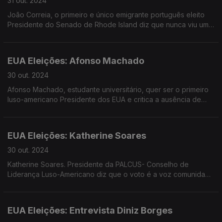
31 out. 2024
João Correia, o primeiro e único emigrante português eleito
Presidente do Senado de Rhode Island diz que nunca viu uma
campanha eleitoral tão má nos EUA. Paula Machado.
EUA Eleições: Afonso Machado
30 out. 2024
Afonso Machado, estudante universitário, quer ser o primeiro
luso-americano Presidente dos EUA e critica a ausência de
educação cívica nas escolas. Paula Machado
EUA Eleições: Katherine Soares
30 out. 2024
Katherine Soares. Presidente da PALCUS- Conselho de
Liderança Luso-Americano diz que o voto é a voz comunidade
portuguesa nos Estados Unidos e que participação eleitoral é,
regra geral, acima da média. Paula Machado.
EUA Eleições: Entrevista Diniz Borges