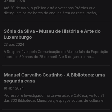
07 mai. 2024
Até 20 de maio, o público está a votar nos Prémios que
distinguem os melhores do ano, na área da restauração,
alojamento e promoção turística, no país e além fronteiras.
Sónia da Silva - Museu de História e Arte do
Luxemburgo
23 abr. 2024
A Responsável pela Comunicação do Museu fala da Exposição
sobre os 50 anos do 25 de abril. Até 5 de janeiro, no
Fishmarket.
Manuel Carvalho Coutinho - A Biblioteca: uma
segunda casa
18 abr. 2024
Professor e Investigador na Universidade Católica, visitou 21
das 303 Bibliotecas Municipais, espaços sociais de cultura e
memória, para serem conhecidos de ouvidos atentos.