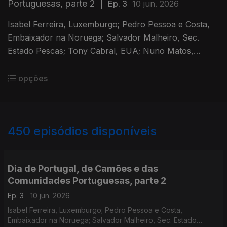
Portuguesas, parte 2
|
Ep. 3
10 jun. 2026
Isabel Ferreira, Luxemburgo; Pedro Pessoa e Costa,
Embaixador na Noruega; Salvador Malheiro, Sec.
Estado Pescas; Tony Cabral, EUA; Nuno Matos,
jornalista; Luciana Gouveia, França; Rosário Salgueiro,
jornalista.
opções
450
episódios disponíveis
804821
777699
761648
741390
Dia de Portugal, de Camões e das
Comunidades Portuguesas, parte 2
Ep. 3
10 jun. 2026
Isabel Ferreira, Luxemburgo; Pedro Pessoa e Costa,
Embaixador na Noruega; Salvador Malheiro, Sec. Estado