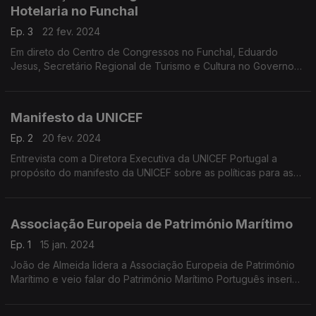
Hotelaria no Funchal
Ep. 3
22 fev. 2024
Em direto do Centro de Congressos no Funchal, Eduardo
Jesus, Secretário Regional de Turismo e Cultura no Governo
Regional da Madeira e Bernardo Trindade, Administrador do
Porto Bay & Resorts
Manifesto da UNICEF
Ep. 2
20 fev. 2024
Entrevista com a Diretora Executiva da UNICEF Portugal a
propósito do manifesto da UNICEF sobre as políticas para as
crianças, adolescentes e jovens a viver em Portugal.
Associação Europeia de Património Marítimo
Ep. 1
15 jan. 2024
João de Almeida lidera a Associação Europeia de Património
Marítimo e veio falar do Património Marítimo Português inserido
no quadro europeu.