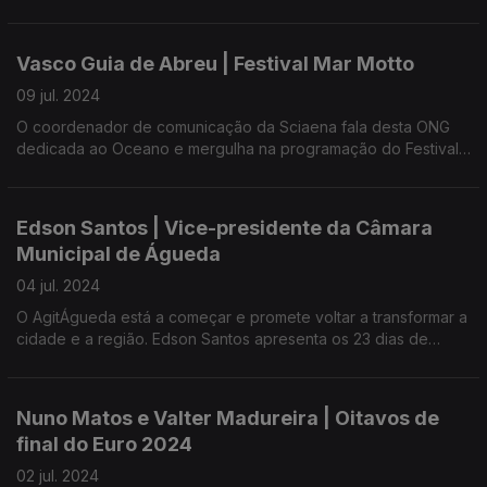
exposição na Casa Garden da Fundação Oriente, em Macau.
São 33 cartazes, expostos e também em livro.
Vasco Guia de Abreu | Festival Mar Motto
09 jul. 2024
O coordenador de comunicação da Sciaena fala desta ONG
dedicada ao Oceano e mergulha na programação do Festival
na Fábrica da Cerveja em Faro.
Edson Santos | Vice-presidente da Câmara
Municipal de Águeda
04 jul. 2024
O AgitÁgueda está a começar e promete voltar a transformar a
cidade e a região. Edson Santos apresenta os 23 dias de
Festival.
Nuno Matos e Valter Madureira | Oitavos de
final do Euro 2024
02 jul. 2024