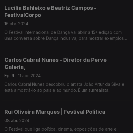
Lucília Bahleixo e Beatriz Campos -
FestivalCorpo
16 abr. 2024
O Festival Internacional de Dança vai abrir a 15ª edição com
uma conversa sobre Dança Inclusiva, para mostrar exemplos
como o de Beatriz. A dança foi uma terapia, depois do
diagnóstico de cancro aos 14 anos.
Carlos Cabral Nunes - Diretor da Perve
Galeria,
Ep. 9
11 abr. 2024
Carlos Cabral Nunes descobriu o artista João Artur da Silva e
está a mostrá-lo ao país e ao mundo. É um surrealista
português que vive no Canadá há 33 anos.
Rui Oliveira Marques | Festival Política
08 abr. 2024
O Festival que liga política, cinema, exposições de arte e