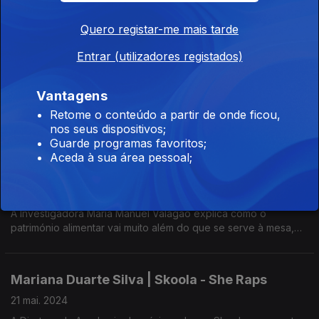
Quero registar-me mais tarde
Berta Montalvão | Autora do livro Carreiras
Lusófonas
Entrar (utilizadores registados)
06 jun. 2024
Berta Montalvão conta 16 histórias de quem se aventurou numa
Vantagens
migração, em países da CPLP, incluindo a história pessoal,
Retome o conteúdo a partir de onde ficou,
para passar testemunho aos outros. Uma partilha de
nos seus dispositivos;
experiências e saberes, do ir e do voltar.
Guarde programas favoritos;
Maria Manuel Valagão | Autora de Património
Aceda à sua área pessoal;
Alimentar de Portugal
04 jun. 2024
A Investigadora Maria Manuel Valagão explica como o
património alimentar vai muito além do que se serve à mesa,
neste livro da Fundação Francisco Manuel dos Santos.
Mariana Duarte Silva | Skoola - She Raps
21 mai. 2024