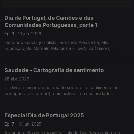
Pescas; Tony Cabral, EUA; Nuno Matos, jornalista; Luciana
Gouveia, França; Rosário Salgueiro, jornalista.
Dia de Portugal, de Camões e das
Comunidades Portuguesas, parte 1
Ep. 3
10 jun. 2026
Fernando Eurico, jornalista; Fernando Alexandre, Min.
Educação; Rui Marcelo (Macau) e Filipe Silva (Timor),
conselheiros das comunidades; Francisco Gomes da Costa,
Rio de Janeiro; Carlos Pires, Embaixador em Singapura.
Saudade - Cartografia de sentimento
28 abr. 2026
Um livro e um pequeno tratado sobre este sentimento tão
português (e lusófono), com histórias da comunidade
portuguesa e caboverdiana. O jornalista sueco Henrik Brandão
Jönsson, a viver há 25 anos no Brasil, é o autor.
Especial Dia de Portugal 2025
Ep. 7
10 jun. 2025
A inauguração da exposição "Luís de Camões: o futuro do