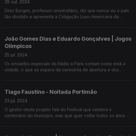
28 out. 2024
Diniz Borges, professor universitário, diz que nunca viu o país
tão dividido e apresenta a Coligação Luso-Americana da
Califórnia que tem como missão aumentar o número de eleitos
portugueses. Paula Machado
João Gomes Dias e Eduardo Gonçalves | Jogos
Olímpicos
25 jul. 2024
Os enviados especiais da Rádio a Paris contam como está a
cidade, o que se espera da cerimónia de abertura e dos
atletas portugueses.
Tiago Faustino - Noitada Portimão
23 jul. 2024
O gestor deste projeto fala do Festival que celebra o
centenário do município, mas que quer voltar todos os anos a
animar Portimão.