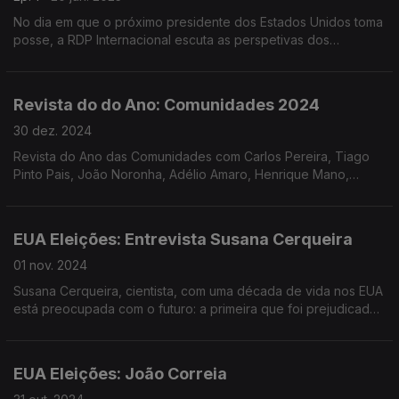
No dia em que o próximo presidente dos Estados Unidos toma
posse, a RDP Internacional escuta as perspetivas dos
portugueses e dos lusodescententes. Emissão especial
conduzida por Miguel Peixoto e Maria de São José.
Revista do do Ano: Comunidades 2024
30 dez. 2024
Revista do Ano das Comunidades com Carlos Pereira, Tiago
Pinto Pais, João Noronha, Adélio Amaro, Henrique Mano,
Marcos Ramos Jardim e Daniel Loureiro. Edição e
apresentação Paula Machado.
EUA Eleições: Entrevista Susana Cerqueira
01 nov. 2024
Susana Cerqueira, cientista, com uma década de vida nos EUA
está preocupada com o futuro: a primeira que foi prejudicada
por politicas foi com Trump. Paula Machado.
EUA Eleições: João Correia