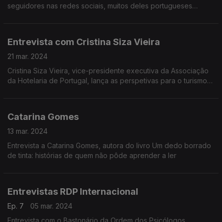
seguidores nas redes sociais, muitos deles portugueses
emigrados, pelos livros. O próximo da Cátia está a ser escrito.
Entrevista com Cristina Siza Vieira
21 mar. 2024
Cristina Siza Vieira, vice-presidente executiva da Associação
da Hotelaria de Portugal, lança as perspetivas para o turismo
na Páscoa.
Catarina Gomes
13 mar. 2024
Entrevista a Catarina Gomes, autora do livro Um dedo borrado
de tinta: histórias de quem não pôde aprender a ler
Entrevistas RDP Internacional
Ep. 7
05 mar. 2024
Entrevista com o Bastonário da Ordem dos Psicólogos,