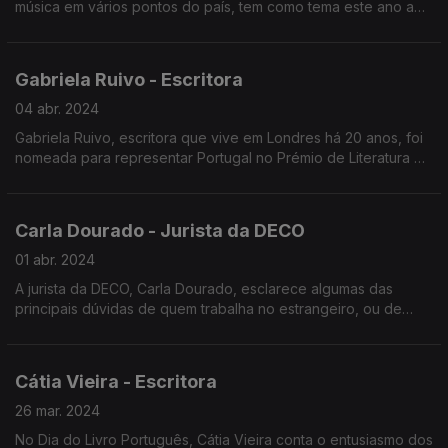
música em vários pontos do país, tem como tema este ano a
Intervenção.
Gabriela Ruivo - Escritora
04 abr. 2024
Gabriela Ruivo, escritora que vive em Londres há 20 anos, foi
nomeada para representar Portugal no Prémio de Literatura da
União Europeia, com o livro Lei da Gravidade.
Carla Dourado - Jurista da DECO
01 abr. 2024
A jurista da DECO, Carla Dourado, esclarece algumas das
principais dúvidas de quem trabalha no estrangeiro, ou de
quem regressa a Portugal, quanto à declaração de IRS.
Cátia Vieira - Escritora
26 mar. 2024
No Dia do Livro Português, Cátia Vieira conta o entusiasmo dos