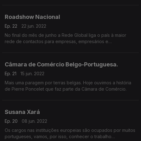
Ficámos a conhecer o fundador André Corrêa D'Almeida e a
ideia da All4Integrity.
Roadshow Nacional
Ep. 22
22 jun. 2022
No final do mês de junho a Rede Global liga o país à maior
rede de contactos para empresas, empresários e
trabalhadores portugueses.
Câmara de Comércio Belgo-Portuguesa.
Ep. 21
15 jun. 2022
Mais uma paragem por terras belgas. Hoje ouvimos a história
de Pierre Poncelet que faz parte da Câmara de Comércio.
Susana Xará
Ep. 20
08 jun. 2022
Os cargos nas instituições europeias são ocupados por muitos
portugueses, vamos, por isso, conhecer o trabalho