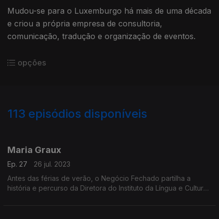
Mudou-se para o Luxemburgo há mais de uma década
e criou a própria empresa de consultoria,
comunicação, tradução e organização de eventos.
opções
113
episódios disponíveis
687913
670427
650887
628014
609390
588866
557783
535949
515676
Maria Graux
Ep. 27
26 jul. 2023
Antes das férias de verão, o Negócio Fechado partilha a
história e percurso da Diretora do Instituto da Língua e Cultura
Lusófonas em Toulouse, França.