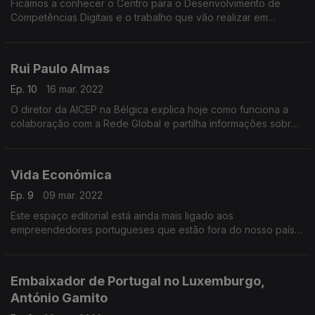
Ficámos a conhecer o Centro para o Desenvolvimento de
Competências Digitais e o trabalho que vão realizar em
conjunto com a Rede Global.
Rui Paulo Almas
Ep. 10
16 mar. 2022
O diretor da AICEP na Bélgica explica hoje como funciona a
colaboração com a Rede Global e partilha informações sobre
a nossa comunidade neste país e seus vizinhos, como
Luxemburgo e Países Baixos.
Vida Económica
Ep. 9
09 mar. 2022
Este espaço editorial está ainda mais ligado aos
empreendedores portugueses que estão fora do nosso país,
graças às colaboração com a Rede Global.
Embaixador de Portugal no Luxemburgo,
António Gamito