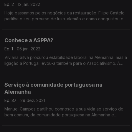
Ep. 2
12 jan. 2022
Hoje passamos pelos negócios da restauração. Filipe Castelo
partilha o seu percurso de luso-alemão e como conquistou o
paladar da comunidade portuguesa e local.
Conhece a ASPPA?
Ep. 1
05 jan. 2022
Viviana Silva procurou estabilidade laboral na Alemanha, mas a
ligação a Portugal levou-a também para o Associativismo. A
portugues está hoje envolvida na ASPPA, Associação de Pós-
Graduados Portugueses na Alemanha.
Serviço à comunidade portuguesa na
Alemanha
Ep. 37
29 dez. 2021
Manuel Campos partilhou connosco a sua vida ao serviço do
bem comum, da comunidade portuguesa na Alemanha e
deixou o desejo de ver a Rede Global ainda mais alargada.