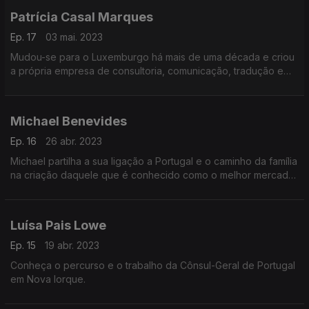
Patrícia Casal Marques
Ep. 17
03 mai. 2023
Mudou-se para o Luxemburgo há mais de uma década e criou
a própria empresa de consultoria, comunicação, tradução e
organização de eventos.
Michael Benevides
Ep. 16
26 abr. 2023
Michael partilha a sua ligação a Portugal e o caminho da família
na criação daquele que é conhecido como o melhor mercado
português nos EUA, o Portugalia Marketplace.
Conheça a casa dos sabores portugueses em Fall River.
Luísa Pais Lowe
Ep. 15
19 abr. 2023
Conheça o percurso e o trabalho da Cônsul-Geral de Portugal
em Nova Iorque.