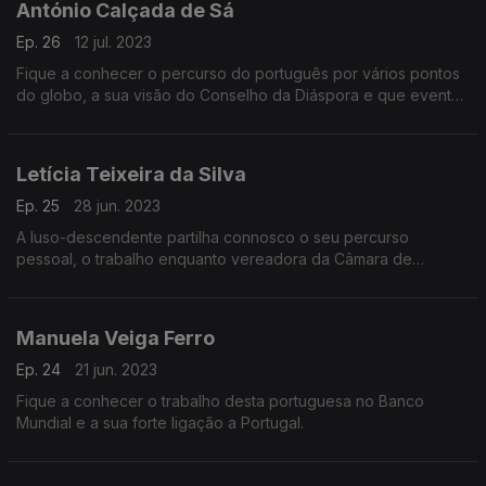
António Calçada de Sá
Ep. 26
12 jul. 2023
Fique a conhecer o percurso do português por vários pontos
do globo, a sua visão do Conselho da Diáspora e que eventos
deve marcar na agenda.
Letícia Teixeira da Silva
Ep. 25
28 jun. 2023
A luso-descendente partilha connosco o seu percurso
pessoal, o trabalho enquanto vereadora da Câmara de
Andorra la vella e a sua ligação à comunidade portuguesa.
Manuela Veiga Ferro
Ep. 24
21 jun. 2023
Fique a conhecer o trabalho desta portuguesa no Banco
Mundial e a sua forte ligação a Portugal.