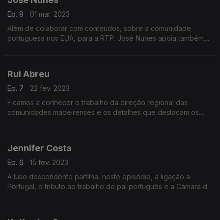
Ep. 8
01 mar. 2023
Além de colaborar com conteúdos, sobre a comunidade
portuguesa nos EUA, para a RTP. José Nunes apoia também
empresas luso-americanas com a sua empresa de consultoria.
Rui Abreu
Ep. 7
22 fev. 2023
Ficamos a conhecer o trabalho da direção regional das
comunidades madeirenses e os detalhes que destacam os
portugueses da ilha da Madeira no mundo.
Jennifer Costa
Ep. 6
15 fev. 2023
A luso descendente partilha, neste episódio, a ligação a
Portugal, o tributo ao trabalho do pai português e a Câmara de
Comércio que preside em Elizabeth, nos EUA.