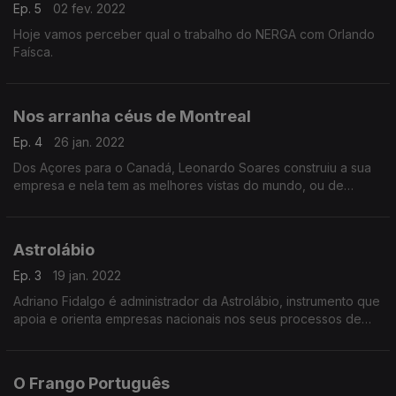
Ep. 5
02 fev. 2022
Hoje vamos perceber qual o trabalho do NERGA com Orlando
Faísca.
Nos arranha céus de Montreal
Ep. 4
26 jan. 2022
Dos Açores para o Canadá, Leonardo Soares construiu a sua
empresa e nela tem as melhores vistas do mundo, ou de
Montreal.
A Altapex é uma empresa de construção especializada em
grandes edifícios.
Astrolábio
Ep. 3
19 jan. 2022
Adriano Fidalgo é administrador da Astrolábio, instrumento que
apoia e orienta empresas nacionais nos seus processos de
internacionalização e não só.
O Frango Português