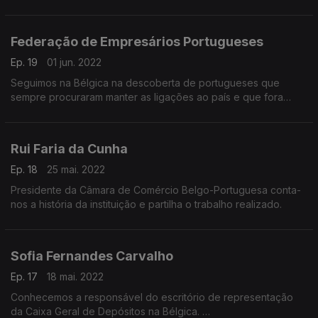
desenvolvido pela Susana Xará numa agência executiva da
Comissão Europeia.
Federação de Empresários Portugueses
Ep. 19
01 jun. 2022
Seguimos na Bélgica na descoberta de portugueses que
sempre procuraram manter as ligações ao país e que fora
trabalharam para crescer e manter unidos todos os que de
Portugal vinham.
Rui Faria da Cunha
Ep. 18
25 mai. 2022
Presidente da Câmara de Comércio Belgo-Portuguesa conta-
nos a história da instituição e partilha o trabalho realizado.
Sofia Fernandes Carvalho
Ep. 17
18 mai. 2022
Conhecemos a responsável do escritório de representação
da Caixa Geral de Depósitos na Bélgica.