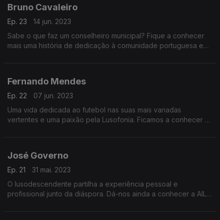
Bruno Cavaleiro
Ep. 23
14 jun. 2023
Sabe o que faz um conselheiro municipal? Fique a conhecer
mais uma história de dedicação à comunidade portuguesa e
de sucesso.
Fernando Mendes
Ep. 22
07 jun. 2023
Uma vida dedicada ao futebol nas suas mais variadas
vertentes e uma paixão pela Lusofonia. Ficamos a conhecer a
Globall Football e os diferentes projetos que ligam a língua
portuguesa, educação e desporto.
José Governo
Ep. 21
31 mai. 2023
O lusodescendente partilha a experiência pessoal e
profissional junto da diáspora. Dá-nos ainda a conhecer a AILD,
a associação internacional de Lusodescendentes.