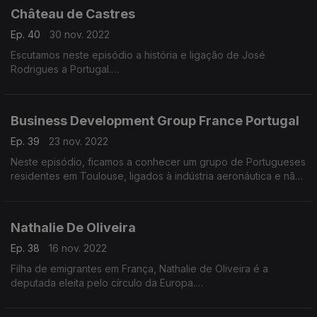
Château de Castres
Ep. 40
30 nov. 2022
Escutamos neste episódio a história e ligação de José
Rodrigues a Portugal.
Conhecemos as suas quintas e desejos de criar um vinho de
casta Touriga Nacional em França.
Business Development Group France Portugal
Ep. 39
23 nov. 2022
Neste episódio, ficamos a conhecer um grupo de Portugueses
residentes em Toulouse, ligados à indústria aeronáutica e não
só.
Conversa com o presidente da associação, Vítor Oliveira.
Nathalie De Oliveira
Ep. 38
16 nov. 2022
Filha de emigrantes em França, Nathalie de Oliveira é a
deputada eleita pelo círculo da Europa.
Fala-nos hoje sobre o que é ser português, qual o objectivo
da sua eleição e desafios.