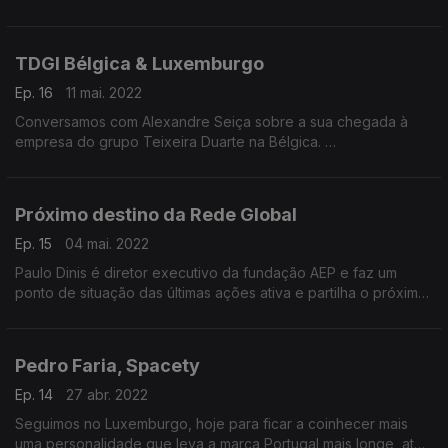
O percurso, o trabalho e os desejos para a colaboração entre
a instituição e a Rede Global.
TDGI Bélgica & Luxemburgo
Ep. 16
11 mai. 2022
Conversamos com Alexandre Seiça sobre a sua chegada à
empresa do grupo Teixeira Duarte na Bélgica.
Além do trabalho que realiza partilhou ainda ideias sobre como
a internacionalização de uma empresa pode ser gerida.
Próximo destino da Rede Global
Ep. 15
04 mai. 2022
Paulo Dinis é diretor executivo da fundação AEP e faz um
ponto de situação das últimas ações ativa e partilha o próximo
destino de encontro.
Pedro Faria, Spacety
Ep. 14
27 abr. 2022
Seguimos no Luxemburgo, hoje para ficar a coinhecer mais
uma personalidade que leva a marca Portugal mais longe, até