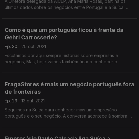
A Diretora delegada da AICEP, Ana Maria Rosas, partilha os
últimos dados sobre os negócios entre Portugal e a Suíça,
passando ainda por outros mercados em crescimento.
Como é que um português ficou à frente da
Gehri Carrosserie?
Ep. 30
20 out. 2021
Escutamos por aqui sempre histórias sobre empresas e
negócios, Mas, hoje vamos também ficar a conhecer o
percurso pessoal de um empreendedor.
Vale a pena conhecer a história de José João Gonçalves
FragaStores é mais um negócio português fora
desde 1998 na Suíça.
de fronteiras
Ep. 29
13 out. 2021
Seguimos na Suíça para conhecer mais um empresário
português e o seu negócio. A conversa acontece à sombra da
FragaStores com o empreendedor Luís Fraga.
Empresário Paulo Calçada liga Suíça a