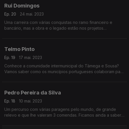
Rui Domingos
Ep. 20
24 mai. 2023
Uma carreira com várias conquistas no ramo financeiro e
bancário, mas a obra e o legado estão nos projetos
dedicados à comunidade, como o MAPS e o Boston
Portuguese Festival.
Telmo Pinto
Ep. 19
17 mai. 2023
Conhece a comunidade intermunicipal do Tâmega e Sousa?
Vamos saber como os municípios portugueses colaboram para
alcançar mais oportunidades de negócio.
Pedro Pereira da Silva
Ep. 18
10 mai. 2023
Um percurso com várias paragens pelo mundo, de grande
relevo e que lhe valeram 3 comendas. Ficamos ainda a saber
que iniciativas desempenha o Conselho da Diáspora
Portuguesa.