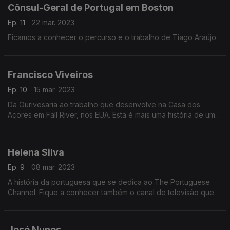
Cônsul-Geral de Portugal em Boston
Ep. 11
22 mar. 2023
Ficamos a conhecer o percurso e o trabalho de Tiago Araújo.
Francisco Viveiros
Ep. 10
15 mar. 2023
Da Ourivesaria ao trabalho que desenvolve na Casa dos
Açores em Fall River, nos EUA. Esta é mais uma história de um
português com desejo de trabalhar para levar o nosso país
mais longe.
Helena Silva
Ep. 9
08 mar. 2023
A história da portuguesa que se dedica ao The Portuguese
Channel. Fique a conhecer também o canal de televisão que
apresenta mais do que conteúdos à comunidade lusófona.
José Nunes