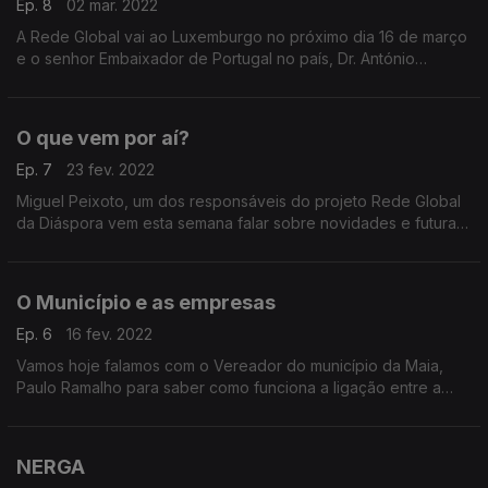
Ep. 8
02 mar. 2022
A Rede Global vai ao Luxemburgo no próximo dia 16 de março
e o senhor Embaixador de Portugal no país, Dr. António
Gamito, conta-nos como tudo vai acontecer e porquê.
O que vem por aí?
Ep. 7
23 fev. 2022
Miguel Peixoto, um dos responsáveis do projeto Rede Global
da Diáspora vem esta semana falar sobre novidades e futuras
ativações da maior rede de contactos empresarial portuguesa.
O Município e as empresas
Ep. 6
16 fev. 2022
Vamos hoje falamos com o Vereador do município da Maia,
Paulo Ramalho para saber como funciona a ligação entre a
Câmara Municipal e a Rede Global, e como podem beneficiar
as empresas desta região de tal parceria.
NERGA