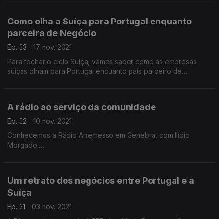
ficalidade na região do Quebec, um pilar para outros negócios
portugueses na região.
Como olha a Suíça para Portugal enquanto
parceira de Negócio
Ep. 33
17 nov. 2021
Para fechar o ciclo Suíça, vamos saber como as empresas
suíças olham para Portugal enquanto país parceiro de
negócios.
Pode saber mais neste episódio e na conversa com Gregor
Zemp.
A rádio ao serviço da comunidade
Ep. 32
10 nov. 2021
Conhecemos a Rádio Arremesso em Genebra, com Ilídio
Morgado.
Ficamos a saber como opera junto das associações e da
comunidade. Ainda ficamos a saber quais desafios na ligação
a Portugal.
Um retrato dos negócios entre Portugal e a
Suíça
Ep. 31
03 nov. 2021