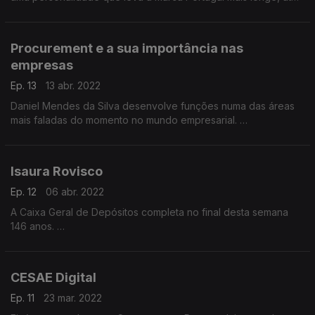
ao espaço, será?!
Procurement e a sua importância nas
empresas
Ep. 13
13 abr. 2022
Daniel Mendes da Silva desenvolve funções numa das áreas
mais faladas do momento no mundo empresarial.
Vamos saber mais detalhes da função que desempanha hoje
na Amazon enquanto Director Global Procurement Operations.
Isaura Rovisco
Ep. 12
06 abr. 2022
A Caixa Geral de Depósitos completa no final desta semana
146 anos.
Falámos então com Isaura Rovisco, representante do banco
junto das comunidades Portuguesas no Luxemburgo para
conhecer o seu trabalho.
CESAE Digital
Ep. 11
23 mar. 2022