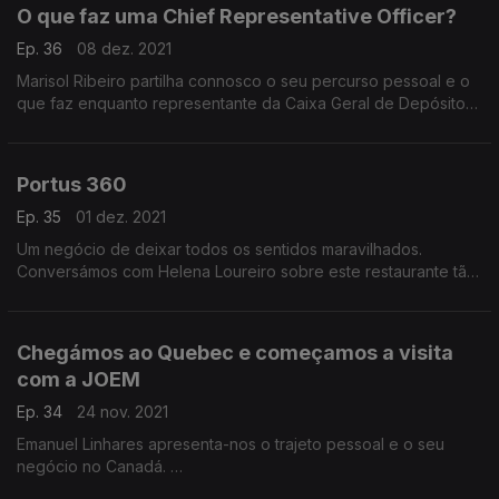
O que faz uma Chief Representative Officer?
Ep. 36
08 dez. 2021
Marisol Ribeiro partilha connosco o seu percurso pessoal e o
que faz enquanto representante da Caixa Geral de Depósitos
no Canadá.
Portus 360
Ep. 35
01 dez. 2021
Um negócio de deixar todos os sentidos maravilhados.
Conversámos com Helena Loureiro sobre este restaurante tão
especial no Canadá.
Chegámos ao Quebec e começamos a visita
com a JOEM
Ep. 34
24 nov. 2021
Emanuel Linhares apresenta-nos o trajeto pessoal e o seu
negócio no Canadá.
A Joem é uma empresa de contabilidade especializada em