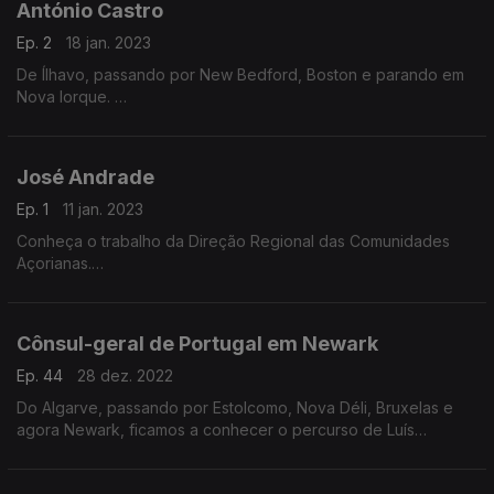
António Castro
Ep. 2
18 jan. 2023
De Ílhavo, passando por New Bedford, Boston e parando em
Nova Iorque.
Uma viagem pela vida e trabalho deste português dedicado à
justiça e orgulho português.
José Andrade
Ep. 1
11 jan. 2023
Conheça o trabalho da Direção Regional das Comunidades
Açorianas.
Os detalhes sobre esta diáspora e os objetivos desta
instituição com o diretor, José Andrade.
Cônsul-geral de Portugal em Newark
Ep. 44
28 dez. 2022
Do Algarve, passando por Estolcomo, Nova Déli, Bruxelas e
agora Newark, ficamos a conhecer o percurso de Luís
Sequeira.