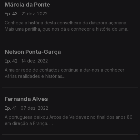
Márcia da Ponte
Ep. 43
21 dez. 2022
Conheça a história desta conselheira da diáspora açoriana.
Mais uma partilha, que nos dá a conhecer a história de uma
portuguesa que mesmo longe continua dedicada à criação de
laços entre Portugal e as suas comunidades.
Nelson Ponta-Garça
Ep. 42
14 dez. 2022
A maior rede de contactos continua a dar-nos a conhecer
várias realidades e histórias.
Ficámos a saber mais sobre o percurso do conselheiro das
comunidades portuguesas na Califórnia e fundador da
empresa NPG multimédia.
Fernanda Alves
Ep. 41
07 dez. 2022
A portuguesa deixou Arcos de Valdevez no final dos anos 80
em direção a França.
Hoje, e depois de um percurso dedicado à comunidade, é
vereadora na vila de Cenon.