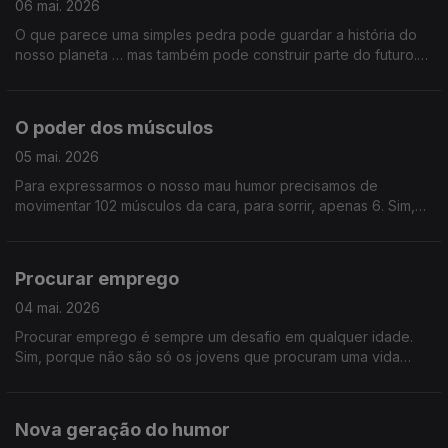
06 mai. 2026
O que parece uma simples pedra pode guardar a história do
nosso planeta … mas também pode construir parte do futuro.
Falamos sobre o mundo das pedras.
O poder dos músculos
05 mai. 2026
Para expressarmos o nosso mau humor precisamos de
movimentar 102 músculos da cara, para sorrir, apenas 6. Sim,
os músculos não servem apenas para nos movermos ou para
nos sentirmos bonitos. Saiba como melhor cuidar dos músculos
e como prevenir a perda muscular.
Procurar emprego
04 mai. 2026
Procurar emprego é sempre um desafio em qualquer idade.
Sim, porque não são só os jovens que procuram uma vida
profissional melhor. Vamos perceber como está o mercado de
trabalho e que competências exige.
Nova geração do humor