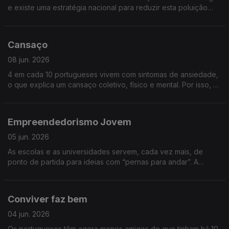
e existe uma estratégia nacional para reduzir esta poluição
invisível, até 2030. Saiba mais sobre “Ruído nas cidades”
Cansaço
08 jun. 2026
4 em cada 10 portugueses vivem com sintomas de ansiedade,
o que explica um cansaço coletivo, físico e mental. Por isso, o
cansaço constante deve ser um alerta de algo errado no
nosso corpo, saiba causas, consequências e soluções para o
cansaço.
Empreendedorismo Jovem
05 jun. 2026
As escolas e as universidades servem, cada vez mais, de
ponto de partida para ideias com “pernas para andar”. A
economia precisa deste frescor e vitalidade e o mercado
agradece a visão disruptiva. Falamos de Empreendedorismo
jovem
Conviver faz bem
04 jun. 2026
Os portugueses têm agora menos amigos do que tinham há 10