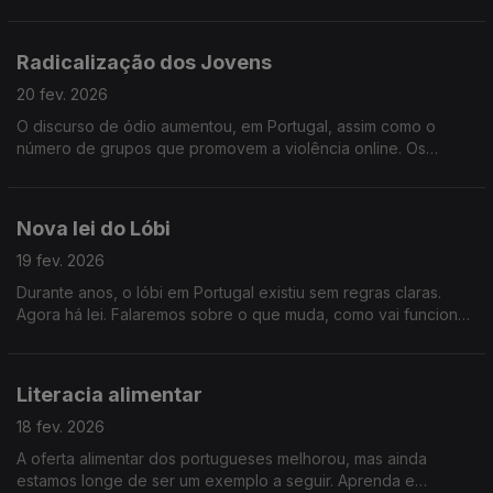
polarizados, irritados e os extremos agradecem. O que se
passa e quais os efeitos que está a provocar?
Radicalização dos Jovens
20 fev. 2026
O discurso de ódio aumentou, em Portugal, assim como o
número de grupos que promovem a violência online. Os
jovens são dos mais radicalizados. Vamos saber porquê.
Nova lei do Lóbi
19 fev. 2026
Durante anos, o lóbi em Portugal existiu sem regras claras.
Agora há lei. Falaremos sobre o que muda, como vai funcionar
e quando entra em vigor.
Literacia alimentar
18 fev. 2026
A oferta alimentar dos portugueses melhorou, mas ainda
estamos longe de ser um exemplo a seguir. Aprenda e