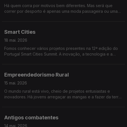
Há quem corra por motivos bem diferentes. Mas será que
correr por desporto é apenas uma moda passageira ou uma
prática que se está a reinventar. Conversamos sobre corrida,
saúde e bem-estar.
Smart Cities
18 mai. 2026
Fomos conhecer vários projetos presentes na 12ª edição do
Portugal Smart Cities Summit. A inovação, a tecnologia e a
participação dos cidadãos estiveram no centro da conversa,
com destaque para soluções que ajudam a construir cidades
mais sustentáveis, eficientes e preparadas para os desafios
Empreendedorismo Rural
do futuro.
15 mai. 2026
O mundo rural está vivo, cheio de projetos entusiastas e
inovadores. Há jovens arregaçar as mangas e a fazer da terra
o seu futuro. Convidámos empreendedores rurais.
Antigos combatentes
14 mai. 2026