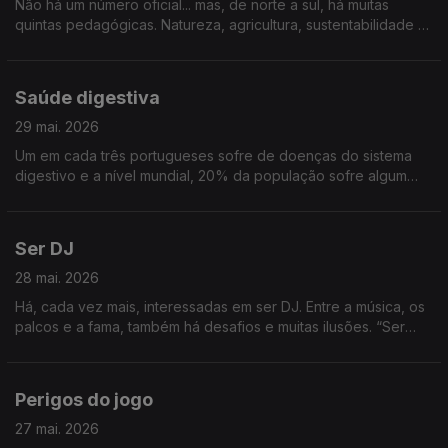
Não há um número oficial... mas, de norte a sul, há muitas
quintas pedagógicas. Natureza, agricultura, sustentabilidade e
muita aprendizagem, principalmente para os mais novos.
Vamos conhecer algumas quintas pedagógicas
Saúde digestiva
29 mai. 2026
Um em cada três portugueses sofre de doenças do sistema
digestivo e a nível mundial, 20% da população sofre algum
tipo de problema intestinal. Uma digestão saudável é
fundamental para a saúde global e, por isso, dedicamos o
programa ao sistema digestivo
Ser DJ
28 mai. 2026
Há, cada vez mais, interessadas em ser DJ. Entre a música, os
palcos e a fama, também há desafios e muitas ilusões. “Ser
DJ”, é o tema
Perigos do jogo
27 mai. 2026