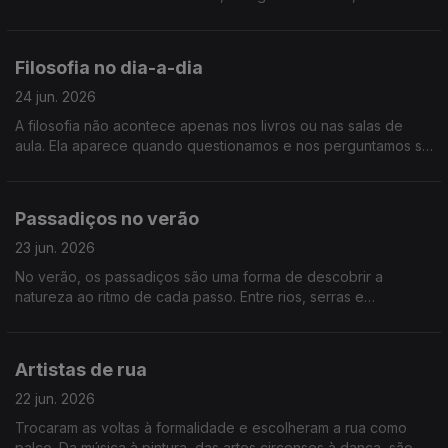
relevos mais acidentados e elevados. Para recordar, vamos
até alguns dos pontos mais elevados de Portugal.
Filosofia no dia-a-dia
24 jun. 2026
A filosofia não acontece apenas nos livros ou nas salas de
aula. Ela aparece quando questionamos e nos perguntamos se
estamos realmente a pensar... falamos de filosofia no dia-a-dia
Passadiços no verão
23 jun. 2026
No verão, os passadiços são uma forma de descobrir a
natureza ao ritmo de cada passo. Entre rios, serras e
paisagens únicas, são excelentes formas de viver o país no
Verão. Vamos percorrer alguns dos mais bonitos passadiços
de Portugal
Artistas de rua
22 jun. 2026
Trocaram as voltas à formalidade e escolheram a rua como
palco. Da música à pintura, das artes circenses à dança, são