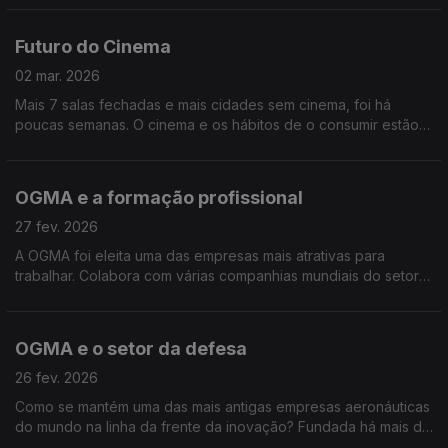
hormonas afetam, o que é normal e como corrigir
Futuro do Cinema
02 mar. 2026
Mais 7 salas fechadas e mais cidades sem cinema, foi há
poucas semanas. O cinema e os hábitos de o consumir estão a
mudar. Por isso, vamos explorar o que significa ver e fazer
filmes e os desafios do cinema português.
OGMA e a formação profissional
27 fev. 2026
A OGMA foi eleita uma das empresas mais atrativas para
trabalhar. Colabora com várias companhias mundiais do setor
aeroespacial e da defesa. O que faz desta histórica empresa
portuguesa uma referência além-fronteiras?
OGMA e o setor da defesa
26 fev. 2026
Como se mantém uma das mais antigas empresas aeronáuticas
do mundo na linha da frente da inovação? Fundada há mais de
100 anos e integrada no grupo Embraer, a OGMA é referência