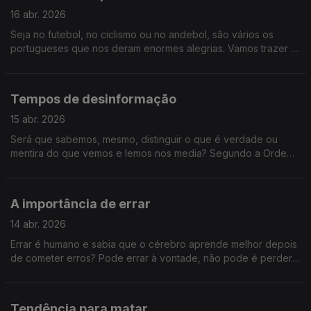
16 abr. 2026
Seja no futebol, no ciclismo ou no andebol, são vários os
portugueses que nos deram enormes alegrias. Vamos trazer à
conversa antigas Glórias do Desporto nacional, porque o
Sociedade Civil tem Memória!
Tempos de desinformação
15 abr. 2026
Será que sabemos, mesmo, distinguir o que é verdade ou
mentira do que vemos e lemos nos media? Segundo a Ordem
dos Psicólogos, 1 em cada 3 portugueses vê informação falsa
quase todos os dias. Vamos perceber como se proliferam as
notícias falsa e como não cair nelas.
A importância de errar
14 abr. 2026
Errar é humano e sabia que o cérebro aprende melhor depois
de cometer erros? Pode errar à vontade, não pode é perder
esta conversa sobre a importância de errar.
Tendência para matar