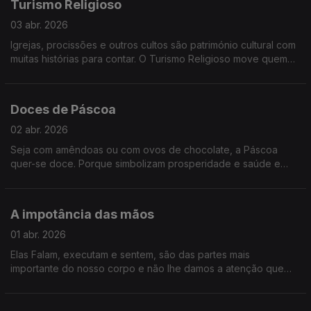
Turismo Religioso
03 abr. 2026
Igrejas, procissões e outros cultos são património cultural com
muitas histórias para contar. O Turismo Religioso move quem
se alimenta da fé, mas também quem procura história e beleza.
É essa a proposta para a conversa.
Doces de Páscoa
02 abr. 2026
Seja com amêndoas ou com ovos de chocolate, a Páscoa
quer-se doce. Porque simbolizam prosperidade e saúde e
porque marcam o fim do jejum antes feito durante a Quaresma.
Os portugueses são gulosos e, por isso, trazemos Doces de
Páscoa a estúdio.
A impotância das mãos
01 abr. 2026
Elas Falam, executam e sentem, são das partes mais
importante do nosso corpo e não lhe damos a atenção que
merecem. Vamos falar das, e com as mãos.