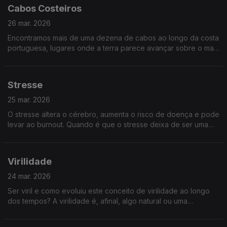
Cabos Costeiros
26 mar. 2026
Encontramos mais de uma dezena de cabos ao longo da costa
portuguesa, lugares onde a terra parece avançar sobre o mar
e onde a geografia encontra a história. Descubra alguns dos
cabos costeiros mais importantes
Stresse
25 mar. 2026
O stresse altera o cérebro, aumenta o risco de doença e pode
levar ao burnout. Quando é que o stresse deixa de ser uma
reação e passa a ser um perigo? Qual o impacto do stress e
quando deveremos procurar ajuda?
Virilidade
24 mar. 2026
Ser viril e como evoluiu este conceito de virilidade ao longo
dos tempos? A virilidade é, afinal, algo natural ou uma
construção social feita de expectativas e silêncios? Não perca
esta conversa... viril.