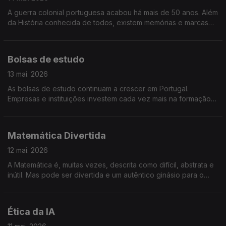
A guerra colonial portuguesa acabou há mais de 50 anos. Além
da História conhecida de todos, existem memórias e marcas
em quem viveu como protagonista. Olhamos para a vida dos
ex-combatentes.
Bolsas de estudo
13 mai. 2026
As bolsas de estudo continuam a crescer em Portugal.
Empresas e instituições investem cada vez mais na formação
como motor de futuro e inclusão. Vamos conhecer o impacto
real destas oportunidades.
Matemática Divertida
12 mai. 2026
A Matemática é, muitas vezes, descrita como difícil, abstrata e
inútil. Mas pode ser divertida e um autêntico ginásio para o
cérebro humano. Mostramos como...
Ética da IA