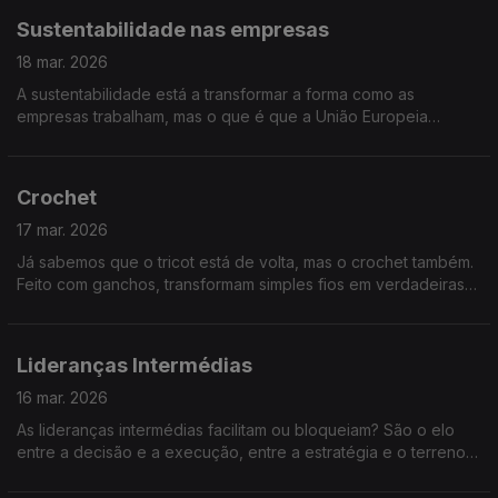
Sustentabilidade nas empresas
18 mar. 2026
A sustentabilidade está a transformar a forma como as
empresas trabalham, mas o que é que a União Europeia
espera, exatamente, das empresas? E como se adaptam às
novas exigências ambientais e sociais?
Crochet
17 mar. 2026
Já sabemos que o tricot está de volta, mas o crochet também.
Feito com ganchos, transformam simples fios em verdadeiras
criações. Vamos falar sobre esta arte que voltou a conquistar
gerações.
Lideranças Intermédias
16 mar. 2026
As lideranças intermédias facilitam ou bloqueiam? São o elo
entre a decisão e a execução, entre a estratégia e o terreno,
ou são burocratas e fazem o filtro entre o topo e a base?
Perguntas para 60 minutos!