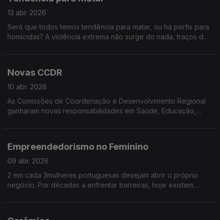
13 abr. 2026
Será que todos temos tendência para matar, ou há perfis para
homicidas? A violência extrema não surge do nada, traços de
psicopatia e fatores sociais podem aumentar o risco de
homicídio. Vamos falar de quando essas tendências se tornam
um perigo mortal.
Novas CCDR
10 abr. 2026
As Comissões de Coordenação e Desenvolvimento Regional
ganharam novas responsabilidades em Saúde, Educação,
Habitação e Fundos Europeus. Estarão, agora, preparadas
para menos burocracia nos procedimentos e mais decisões no
terreno? É o que vamos descobrir
Empreendedorismo no Feminino
09 abr. 2026
2 em cada 3mulheres portuguesas desejam abrir o próprio
negócio. Por décadas a enfrentar barreiras, hoje existem
exemplos de talento, dedicação e sucesso. Conheça algumas!