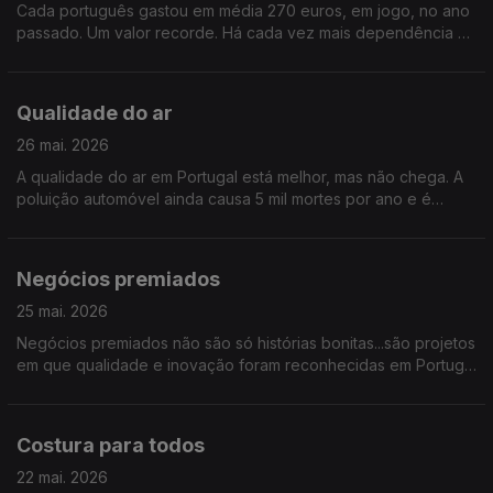
Cada português gastou em média 270 euros, em jogo, no ano
passado. Um valor recorde. Há cada vez mais dependência e
estragos que destroem vidas. “Perigos do Jogo”, é o tema
Qualidade do ar
26 mai. 2026
A qualidade do ar em Portugal está melhor, mas não chega. A
poluição automóvel ainda causa 5 mil mortes por ano e é
apenas uma das causas. O que falta fazer para respirarmos
melhor? Falamos da qualidade do ar
Negócios premiados
25 mai. 2026
Negócios premiados não são só histórias bonitas...são projetos
em que qualidade e inovação foram reconhecidas em Portugal
e lá fora. Mas o que um prémio muda, na prática, numa
empresa? É o que vamos descobrir sobre “Negócios
Premiados”
Costura para todos
22 mai. 2026