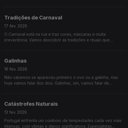
reeduque-se sobre como fazer uma alimentação adequada,
falaremos de literacia alimentar.
Tradições de Carnaval
17 fev. 2026
O Carnaval está na rua e traz cores, máscaras e muita
irreverência. Vamos descobrir as tradições e rituais que
mantêm viva esta festa.
Galinhas
16 fev. 2026
Não sabemos se apareceu primeiro o ovo ou a galinha, mas
hoje vamos falar dos dois. Galinhas, sim, vamos falar de
galinhas!
Catástrofes Naturais
13 fev. 2026
Portugal enfrenta um comboio de tempestades cada vez mais
intensas, com vítimas e danos significativos. Especialistas