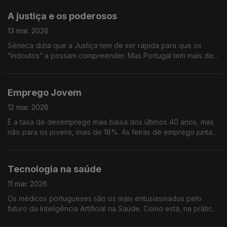
A justiça e os poderosos
13 mar. 2026
Séneca dizia que a Justiça tem de ser rápida para que os
“indoutos” a possam compreender. Mas Portugal tem mais de
um milhão e cem mil processos pendentes. Falamos sobre os
“Poderosos” na Justiça.
Emprego Jovem
12 mar. 2026
É a taxa de desemprego mais baixa dos últimos 40 anos, mas
não para os jovens, mais de 18%. As feiras de emprego juntam
universidades e empresas e podem ser uma das soluções.
Falaremos de Emprego Jovem.
Tecnologia na saúde
11 mar. 2026
Os médicos portugueses são os mais entusiasmados pelo
futuro da Inteligência Artificial na Saúde. Como está, na prática,
a acontecer esta transformação tecnológica? E quais os