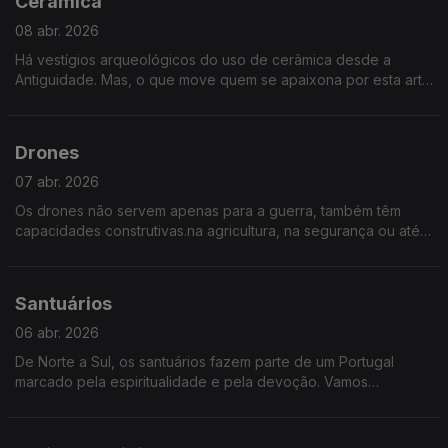
Cerâmica
08 abr. 2026
Há vestígios arqueológicos do uso de cerâmica desde a
Antiguidade. Mas, o que move quem se apaixona por esta arte
e ofício? Quem continua, por gosto, a sujar as mãos de barro e
de outras matérias-primas? Neste episódio de Sociedade Civil
juntamos artistas para conversar sobre cerâmica.
Drones
07 abr. 2026
Os drones não servem apenas para a guerra, também têm
capacidades construtivas.na agricultura, na segurança ou até
no transporte. Mas, como se regula este novo tráfego no céu?
Que desafios e oportunidades nos traz
Santuários
06 abr. 2026
De Norte a Sul, os santuários fazem parte de um Portugal
marcado pela espiritualidade e pela devoção. Vamos
conhecer alguns destes lugares de fé, de peregrinação e de
encontro.