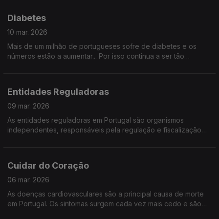
desafios da mão humana?
Diabetes
10 mar. 2026
Mais de um milhão de portugueses sofre de diabetes e os
números estão a aumentar... Por isso continua a ser tão
importante conhecer esta doença e saber como preveni-la.
Entidades Reguladoras
09 mar. 2026
As entidades reguladoras em Portugal são organismos
independentes, responsáveis pela regulação e fiscalização
de setores específicos, mas como atuam no nosso dia a dia? É
o que vamos descobrir, com quem sabe.
Cuidar do Coração
06 mar. 2026
As doenças cardiovasculares são a principal causa de morte
em Portugal. Os sintomas surgem cada vez mais cedo e são
muitas vezes silenciosos. Saiba quais os sinais e quando agir