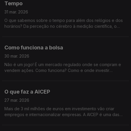
Tempo
31 mar. 2026
O que sabemos sobre o tempo para além dos relógios e dos
horários? Da perceção no cérebro à medição científica, o
tempo será o tema.
Como funciona a bolsa
30 mar. 2026
Não é um jogo! É um mercado regulado onde se compram e
vendem ações. Como funciona? Como e onde investir
conscientemente? Vamos falar da Bolsa portuguesa.
O que faz a AICEP
27 mar. 2026
Mais de 3 mil milhões de euros em investimento vão criar
empregos e internacionalizar empresas. A AICEP é uma das
responsáveis por este crescimento. E é sobre esta entidade
pública que vamos falar.