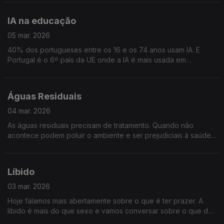
em tempo útil.
IA na educação
05 mar. 2026
40% dos portugueses entre os 16 e os 74 anos usam IA. E
Portugal é o 6º país da UE onde a IA é mais usada em
contexto escolar. A ferramenta divide opiniões. Refletimos
sobre a IA na Educação
Águas Residuais
04 mar. 2026
As águas residuais precisam de tratamento. Quando não
acontece podem poluir o ambiente e ser prejudiciais à saúde
humana. A UE exige o tratamento destas águas. Portugal
falhou, mas está a corrigir. Saberemos mais!
Líbido
03 mar. 2026
Hoje falamos mais abertamente sobre o que é ter prazer. A
libido é mais do que sexo e vamos conversar sobre o que dá
vontade e o que bloqueia esse desejo, como a idade e as