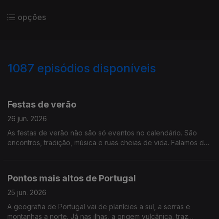
opções
1087
episódios disponíveis
933481
927229
922456
917781
916154
914531
909646
906902
Festas de verão
26 jun. 2026
As festas de verão não são só eventos no calendário. São
encontros, tradição, música e ruas cheias de vida. Falamos de
festas de verão
Pontos mais altos de Portugal
25 jun. 2026
A geografia de Portugal vai de planícies a sul, a serras e
montanhas a norte. Já nas ilhas, a origem vulcânica, traz