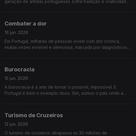
geração de artistas portugueses. Entre tradição e criatividade,
descobrimos como esta arte continua a reinventar-se.
Falaremos sobre macramé
Combater a dor
16 jun. 2026
Em Portugal, milhares de pessoas vivem com dor crónica,
muitas vezes invisível e silenciosa, marcada por diagnósticos
tardios e tratamentos exigentes. A ciência avança e traz
esperança. Falaremos sobre combater a dor.
Burocracia
15 jun. 2026
A burocracia é a arte de tornar o possível, impossível. E
Portugal é bem o exemplo disso. Sim, somos o país onde a
burocracia vale mais do que a eficiência. O Estado é pesado e
está sequestrado. Empresas, e nós, sufocamos e
desesperamos
Turismo de Cruzeiros
12 jun. 2026
O turismo de cruzeiros ultrapassa os 30 milhões de