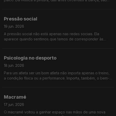
várias as performances que acontecem sem lugar ou hora
marcadas. Conhecemos as histórias de Artistas de Rua
Pressão social
19 jun. 2026
A pressão social não está apenas nas redes sociais. Ela
aparece quando sentimos que temos de corresponder às
expectativas dos outros, quando nos comparamos ou quando
esquecemos quem somos… falaremos de pressão social
Psicologia no desporto
18 jun. 2026
Para um atleta ser um bom atleta não importa apenas o treino,
a condição física ou a performance. Importa, também, o bem-
estar psicológico para corpo e mente vencedores. Falamos
sobre a Psicologia no Desporto
Macramé
17 jun. 2026
O macramé voltou a ganhar espaço nas mãos de uma nova