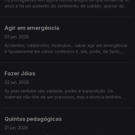
anos e há um aumento do sentimento de solidão, apesar de
estarmos sempre online. Conviver faz bem à saúde física,
mental e permite-nos viver mais anos com qualidade.
Agir em emergência
03 jun. 2026
Acidentes, catástrofes, incêndios... saber agir em emergência
é fundamental em vários contextos e, sim, pode, de facto,
salvar vidas. Reunimos especialistas e iniciativas que trazem
mais literacia sobre o que fazer nestes casos.
Fazer Jóias
02 jun. 2026
As joias também são vaidade, poder e superstição. Os
materiais não têm de ser preciosos, mas a técnica também
pode valorizar a imperfeição. Vamos descobrir como “Fazer
Joias"
Quintas pedagógicas
01 jun. 2026