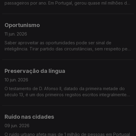
passageiros por ano. Em Portugal, gerou quase mil milhões de
euros no ano passado e Lisboa é um dos principais portos da
Europa. Seguimos conversa, de cruzeiro
Oportunismo
11 jun. 2026
Saber aproveitar as oportunidades pode ser sinal de
inteligência. Tirar partido das circunstâncias, sem respeito pelo
outro, é oportunismo. Será uma linha assim tão ténue?
Preservação da língua
10 jun. 2026
O testamento de D. Afonso II, datado da primeira metade do
século 13, é um dos primeiros registos escritos integralmente
em português. De lá até agora, falamos português há mais de
800 anos. Refletimos sobre a “Preservação da Língua
Portuguesa”
Ruído nas cidades
09 jun. 2026
O ruído urbano afeta mais de 1 milhão de pessoas em Portugal