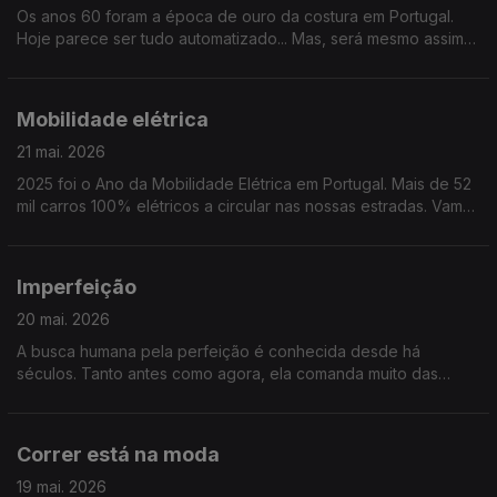
Os anos 60 foram a época de ouro da costura em Portugal.
Hoje parece ser tudo automatizado... Mas, será mesmo assim?
Ou será a costura uma arte que se mantém e se reinventa?
Mobilidade elétrica
21 mai. 2026
2025 foi o Ano da Mobilidade Elétrica em Portugal. Mais de 52
mil carros 100% elétricos a circular nas nossas estradas. Vamos
saber se é para todos ou apenas para uma parte dos
portugueses.
Imperfeição
20 mai. 2026
A busca humana pela perfeição é conhecida desde há
séculos. Tanto antes como agora, ela comanda muito das
nossas vidas. Mas, e o contrário, a imperfeição, o que nos
pode dar e ensinar? Tentaremos responder..
Correr está na moda
19 mai. 2026