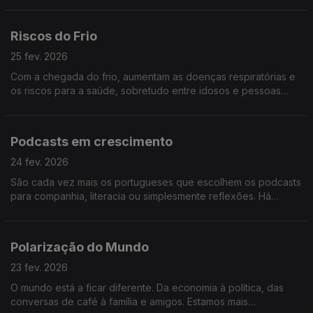
da indústria aeronáutica nacional.
Riscos do Frio
25 fev. 2026
Com a chegada do frio, aumentam as doenças respiratórias e
os riscos para a saúde, sobretudo entre idosos e pessoas
com doenças crónicas. Vamos falar sobre os cuidados
essenciais para se proteger nesta época do ano.
Podcasts em crescimento
24 fev. 2026
São cada vez mais os portugueses que escolhem os podcasts
para companhia, literacia ou simplesmente reflexões. Há
política e economia, mas também há cultura e humor. O
crescimento dos podcasts será tema
Polarização do Mundo
23 fev. 2026
O mundo está a ficar diferente. Da economia à política, das
conversas de café à família e amigos. Estamos mais