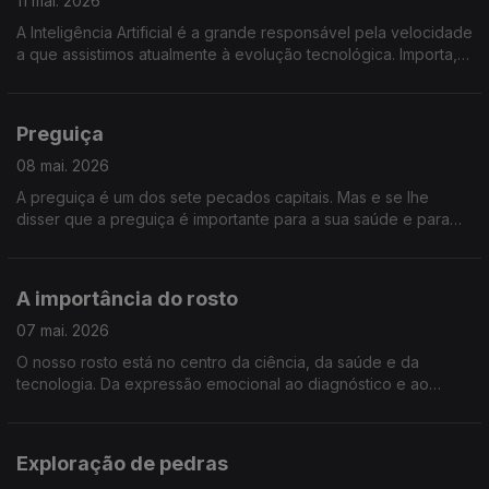
11 mai. 2026
A Inteligência Artificial é a grande responsável pela velocidade
a que assistimos atualmente à evolução tecnológica. Importa,
por isso, garantir que não se comprometem valores éticos
fundamentais. Como? Damos resposta.
Preguiça
08 mai. 2026
A preguiça é um dos sete pecados capitais. Mas e se lhe
disser que a preguiça é importante para a sua saúde e para
ter uma vida melhor?
A importância do rosto
07 mai. 2026
O nosso rosto está no centro da ciência, da saúde e da
tecnologia. Da expressão emocional ao diagnóstico e ao
reconhecimento facial, a face é hoje mais do que aparência.
Saiba o que o seu rosto pode revelar sobre si.
Exploração de pedras