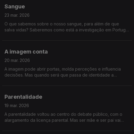
Sangue
23 mar. 2026
O que sabemos sobre o nosso sangue, para além de que
salva vidas? Saberemos como está a investigação em Portugal
e porque continua a ser tão importante doar sangue.
A imagem conta
20 mar. 2026
A imagem pode abrir portas, molda perceções e influencia
decisões. Mas quando será que passa de identidade a
manipulação? Falamos sobre o verdadeiro peso da imagem.
Parentalidade
19 mar. 2026
A parentalidade voltou ao centro do debate público, com o
alargamento da licença parental. Mas ser mãe e ser pai vai
muito além das leis. É um jogo de equilíbrio, entre trabalho e
família, entre limites e afeto.