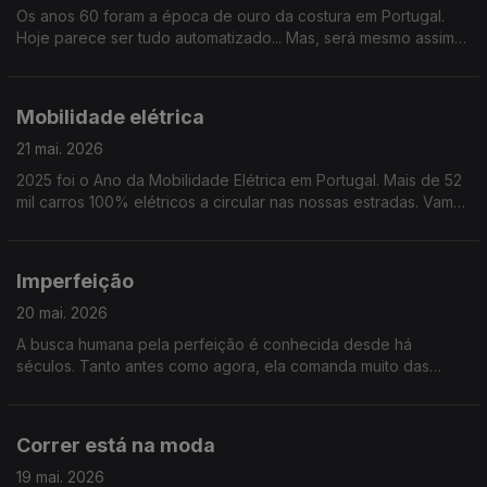
Os anos 60 foram a época de ouro da costura em Portugal.
Hoje parece ser tudo automatizado... Mas, será mesmo assim?
Ou será a costura uma arte que se mantém e se reinventa?
Mobilidade elétrica
21 mai. 2026
2025 foi o Ano da Mobilidade Elétrica em Portugal. Mais de 52
mil carros 100% elétricos a circular nas nossas estradas. Vamos
saber se é para todos ou apenas para uma parte dos
portugueses.
Imperfeição
20 mai. 2026
A busca humana pela perfeição é conhecida desde há
séculos. Tanto antes como agora, ela comanda muito das
nossas vidas. Mas, e o contrário, a imperfeição, o que nos
pode dar e ensinar? Tentaremos responder..
Correr está na moda
19 mai. 2026