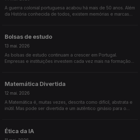
A guerra colonial portuguesa acabou há mais de 50 anos. Além
da História conhecida de todos, existem memórias e marcas
em quem viveu como protagonista. Olhamos para a vida dos
ex-combatentes.
Bolsas de estudo
13 mai. 2026
As bolsas de estudo continuam a crescer em Portugal.
Empresas e instituições investem cada vez mais na formação
como motor de futuro e inclusão. Vamos conhecer o impacto
real destas oportunidades.
Matemática Divertida
12 mai. 2026
A Matemática é, muitas vezes, descrita como difícil, abstrata e
inútil. Mas pode ser divertida e um autêntico ginásio para o
cérebro humano. Mostramos como...
Ética da IA