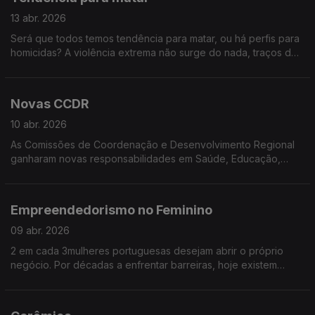
13 abr. 2026
Será que todos temos tendência para matar, ou há perfis para
homicidas? A violência extrema não surge do nada, traços de
psicopatia e fatores sociais podem aumentar o risco de
homicídio. Vamos falar de quando essas tendências se tornam
um perigo mortal.
Novas CCDR
10 abr. 2026
As Comissões de Coordenação e Desenvolvimento Regional
ganharam novas responsabilidades em Saúde, Educação,
Habitação e Fundos Europeus. Estarão, agora, preparadas
para menos burocracia nos procedimentos e mais decisões no
terreno? É o que vamos descobrir
Empreendedorismo no Feminino
09 abr. 2026
2 em cada 3mulheres portuguesas desejam abrir o próprio
negócio. Por décadas a enfrentar barreiras, hoje existem
exemplos de talento, dedicação e sucesso. Conheça algumas!