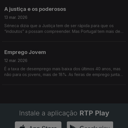
A justiça e os poderosos
13 mar. 2026
Séneca dizia que a Justiça tem de ser rápida para que os
“indoutos” a possam compreender. Mas Portugal tem mais de
um milhão e cem mil processos pendentes. Falamos sobre os
“Poderosos” na Justiça.
Emprego Jovem
12 mar. 2026
É a taxa de desemprego mais baixa dos últimos 40 anos, mas
não para os jovens, mais de 18%. As feiras de emprego juntam
universidades e empresas e podem ser uma das soluções.
Falaremos de Emprego Jovem.
Instale a aplicação
RTP Play