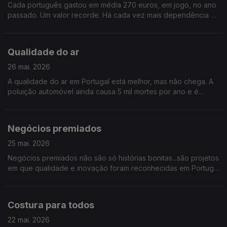
Cada português gastou em média 270 euros, em jogo, no ano
passado. Um valor recorde. Há cada vez mais dependência e
estragos que destroem vidas. “Perigos do Jogo”, é o tema
Qualidade do ar
26 mai. 2026
A qualidade do ar em Portugal está melhor, mas não chega. A
poluição automóvel ainda causa 5 mil mortes por ano e é
apenas uma das causas. O que falta fazer para respirarmos
melhor? Falamos da qualidade do ar
Negócios premiados
25 mai. 2026
Negócios premiados não são só histórias bonitas...são projetos
em que qualidade e inovação foram reconhecidas em Portugal
e lá fora. Mas o que um prémio muda, na prática, numa
empresa? É o que vamos descobrir sobre “Negócios
Premiados”
Costura para todos
22 mai. 2026