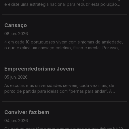
e existe uma estratégia nacional para reduzir esta poluição
invisível, até 2030. Saiba mais sobre “Ruído nas cidades”
Cansaço
08 jun. 2026
4 em cada 10 portugueses vivem com sintomas de ansiedade,
o que explica um cansaço coletivo, físico e mental. Por isso, o
cansaço constante deve ser um alerta de algo errado no
nosso corpo, saiba causas, consequências e soluções para o
cansaço.
Empreendedorismo Jovem
05 jun. 2026
As escolas e as universidades servem, cada vez mais, de
ponto de partida para ideias com “pernas para andar”. A
economia precisa deste frescor e vitalidade e o mercado
agradece a visão disruptiva. Falamos de Empreendedorismo
jovem
Conviver faz bem
04 jun. 2026
Os portugueses têm agora menos amigos do que tinham há 10