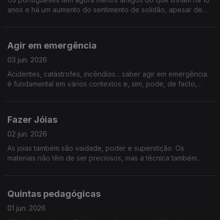
anos e há um aumento do sentimento de solidão, apesar de
estarmos sempre online. Conviver faz bem à saúde física,
mental e permite-nos viver mais anos com qualidade.
Agir em emergência
03 jun. 2026
Acidentes, catástrofes, incêndios... saber agir em emergência
é fundamental em vários contextos e, sim, pode, de facto,
salvar vidas. Reunimos especialistas e iniciativas que trazem
mais literacia sobre o que fazer nestes casos.
Fazer Jóias
02 jun. 2026
As joias também são vaidade, poder e superstição. Os
materiais não têm de ser preciosos, mas a técnica também
pode valorizar a imperfeição. Vamos descobrir como “Fazer
Joias"
Quintas pedagógicas
01 jun. 2026