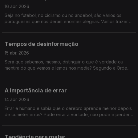
16 abr. 2026
Seja no futebol, no ciclismo ou no andebol, são vários os
portugueses que nos deram enormes alegrias. Vamos trazer à
conversa antigas Glórias do Desporto nacional, porque o
Sociedade Civil tem Memória!
Tempos de desinformação
15 abr. 2026
Será que sabemos, mesmo, distinguir o que é verdade ou
mentira do que vemos e lemos nos media? Segundo a Ordem
dos Psicólogos, 1 em cada 3 portugueses vê informação falsa
quase todos os dias. Vamos perceber como se proliferam as
notícias falsa e como não cair nelas.
A importância de errar
14 abr. 2026
Errar é humano e sabia que o cérebro aprende melhor depois
de cometer erros? Pode errar à vontade, não pode é perder
esta conversa sobre a importância de errar.
Tendência para matar