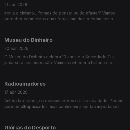
21 abr. 2026
Ironia e cinismo… formas de pensar ou de afastar? Vamos
perceber como estas duas forças moldam a forma como
vemos o mundo.
Museu do Dinheiro
20 abr. 2026
O Museu do Dinheiro celebra 10 anos e o Sociedade Civil
junta-se à comemoração. Vamos conhecer a história e o
acervo do museu, mas também conversar sobre o passado e
o futuro do dinheiro, com a ajuda de especialistas do Banco
de Portugal e não só.
Radioamadores
17 abr. 2026
Antes da internet, os radioamadores eram a novidade. Podem
parecer ultrapassados, mas continuam a ser tão importantes
hoje, em momentos de catástrofe, quando os sistemas
eletrónicos falham. Existem mais de 5 mil radioamadores
licenciados em Portugal e vamos conhecer alguns.
Glórias do Desporto