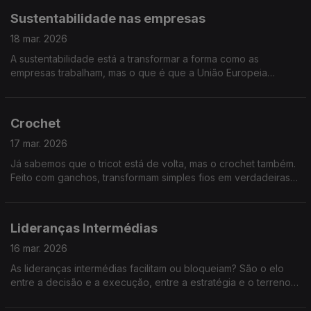
Sustentabilidade nas empresas
18 mar. 2026
A sustentabilidade está a transformar a forma como as
empresas trabalham, mas o que é que a União Europeia
espera, exatamente, das empresas? E como se adaptam às
novas exigências ambientais e sociais?
Crochet
17 mar. 2026
Já sabemos que o tricot está de volta, mas o crochet também.
Feito com ganchos, transformam simples fios em verdadeiras
criações. Vamos falar sobre esta arte que voltou a conquistar
gerações.
Lideranças Intermédias
16 mar. 2026
As lideranças intermédias facilitam ou bloqueiam? São o elo
entre a decisão e a execução, entre a estratégia e o terreno,
ou são burocratas e fazem o filtro entre o topo e a base?
Perguntas para 60 minutos!