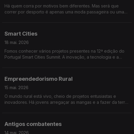
Há quem corra por motivos bem diferentes. Mas será que
correr por desporto é apenas uma moda passageira ou uma
prática que se está a reinventar. Conversamos sobre corrida,
saúde e bem-estar.
Smart Cities
18 mai. 2026
Fomos conhecer vários projetos presentes na 12ª edição do
Portugal Smart Cities Summit. A inovação, a tecnologia e a
participação dos cidadãos estiveram no centro da conversa,
com destaque para soluções que ajudam a construir cidades
mais sustentáveis, eficientes e preparadas para os desafios
Empreendedorismo Rural
do futuro.
15 mai. 2026
O mundo rural está vivo, cheio de projetos entusiastas e
inovadores. Há jovens arregaçar as mangas e a fazer da terra
o seu futuro. Convidámos empreendedores rurais.
Antigos combatentes
14 mai. 2026