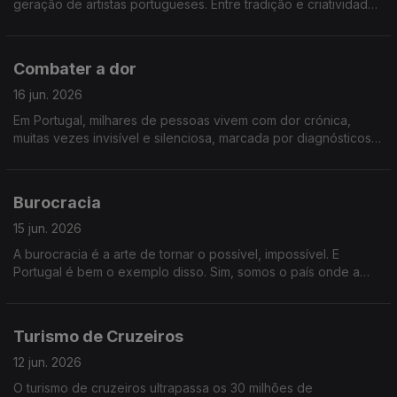
geração de artistas portugueses. Entre tradição e criatividade,
descobrimos como esta arte continua a reinventar-se.
Falaremos sobre macramé
Combater a dor
16 jun. 2026
Em Portugal, milhares de pessoas vivem com dor crónica,
muitas vezes invisível e silenciosa, marcada por diagnósticos
tardios e tratamentos exigentes. A ciência avança e traz
esperança. Falaremos sobre combater a dor.
Burocracia
15 jun. 2026
A burocracia é a arte de tornar o possível, impossível. E
Portugal é bem o exemplo disso. Sim, somos o país onde a
burocracia vale mais do que a eficiência. O Estado é pesado e
está sequestrado. Empresas, e nós, sufocamos e
desesperamos
Turismo de Cruzeiros
12 jun. 2026
O turismo de cruzeiros ultrapassa os 30 milhões de