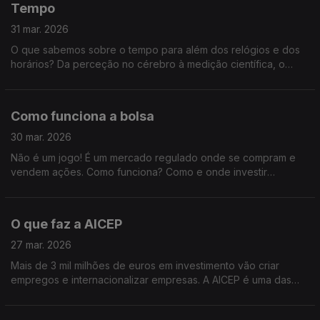
Tempo
31 mar. 2026
O que sabemos sobre o tempo para além dos relógios e dos
horários? Da perceção no cérebro à medição científica, o
tempo será o tema.
Como funciona a bolsa
30 mar. 2026
Não é um jogo! É um mercado regulado onde se compram e
vendem ações. Como funciona? Como e onde investir
conscientemente? Vamos falar da Bolsa portuguesa.
O que faz a AICEP
27 mar. 2026
Mais de 3 mil milhões de euros em investimento vão criar
empregos e internacionalizar empresas. A AICEP é uma das
responsáveis por este crescimento. E é sobre esta entidade
pública que vamos falar.