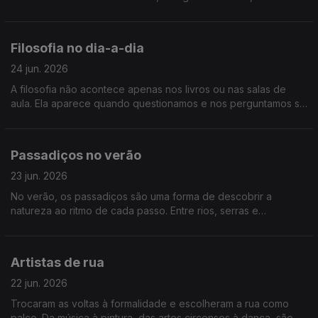
relevos mais acidentados e elevados. Para recordar, vamos
até alguns dos pontos mais elevados de Portugal.
Filosofia no dia-a-dia
24 jun. 2026
A filosofia não acontece apenas nos livros ou nas salas de
aula. Ela aparece quando questionamos e nos perguntamos se
estamos realmente a pensar... falamos de filosofia no dia-a-dia
Passadiços no verão
23 jun. 2026
No verão, os passadiços são uma forma de descobrir a
natureza ao ritmo de cada passo. Entre rios, serras e
paisagens únicas, são excelentes formas de viver o país no
Verão. Vamos percorrer alguns dos mais bonitos passadiços
de Portugal
Artistas de rua
22 jun. 2026
Trocaram as voltas à formalidade e escolheram a rua como
palco. Da música à pintura, das artes circenses à dança, são