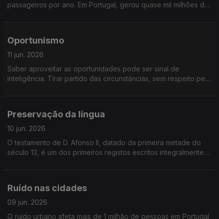
passageiros por ano. Em Portugal, gerou quase mil milhões de
euros no ano passado e Lisboa é um dos principais portos da
Europa. Seguimos conversa, de cruzeiro
Oportunismo
11 jun. 2026
Saber aproveitar as oportunidades pode ser sinal de
inteligência. Tirar partido das circunstâncias, sem respeito pelo
outro, é oportunismo. Será uma linha assim tão ténue?
Preservação da língua
10 jun. 2026
O testamento de D. Afonso II, datado da primeira metade do
século 13, é um dos primeiros registos escritos integralmente
em português. De lá até agora, falamos português há mais de
800 anos. Refletimos sobre a “Preservação da Língua
Portuguesa”
Ruído nas cidades
09 jun. 2026
O ruído urbano afeta mais de 1 milhão de pessoas em Portugal