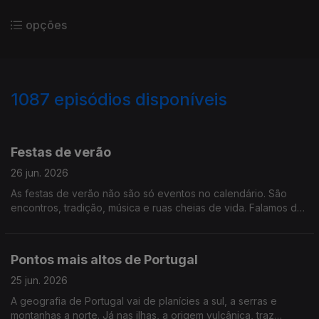
opções
1087
episódios disponíveis
933481
927229
922456
917781
916154
914531
Festas de verão
26 jun. 2026
As festas de verão não são só eventos no calendário. São
encontros, tradição, música e ruas cheias de vida. Falamos de
festas de verão
Pontos mais altos de Portugal
25 jun. 2026
A geografia de Portugal vai de planícies a sul, a serras e
montanhas a norte. Já nas ilhas, a origem vulcânica, traz