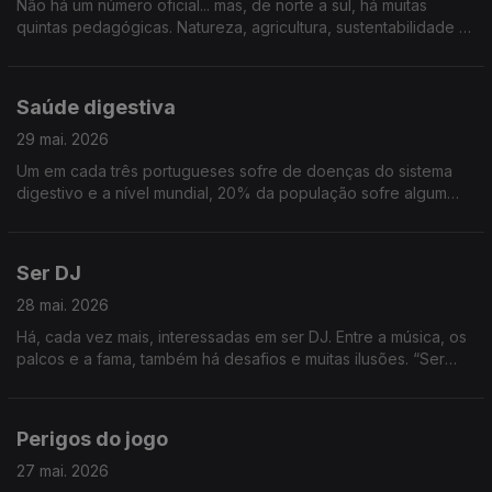
Não há um número oficial... mas, de norte a sul, há muitas
quintas pedagógicas. Natureza, agricultura, sustentabilidade e
muita aprendizagem, principalmente para os mais novos.
Vamos conhecer algumas quintas pedagógicas
Saúde digestiva
29 mai. 2026
Um em cada três portugueses sofre de doenças do sistema
digestivo e a nível mundial, 20% da população sofre algum
tipo de problema intestinal. Uma digestão saudável é
fundamental para a saúde global e, por isso, dedicamos o
programa ao sistema digestivo
Ser DJ
28 mai. 2026
Há, cada vez mais, interessadas em ser DJ. Entre a música, os
palcos e a fama, também há desafios e muitas ilusões. “Ser
DJ”, é o tema
Perigos do jogo
27 mai. 2026