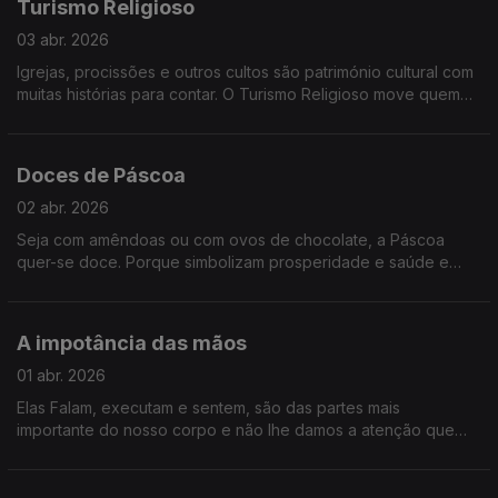
Turismo Religioso
03 abr. 2026
Igrejas, procissões e outros cultos são património cultural com
muitas histórias para contar. O Turismo Religioso move quem
se alimenta da fé, mas também quem procura história e beleza.
É essa a proposta para a conversa.
Doces de Páscoa
02 abr. 2026
Seja com amêndoas ou com ovos de chocolate, a Páscoa
quer-se doce. Porque simbolizam prosperidade e saúde e
porque marcam o fim do jejum antes feito durante a Quaresma.
Os portugueses são gulosos e, por isso, trazemos Doces de
Páscoa a estúdio.
A impotância das mãos
01 abr. 2026
Elas Falam, executam e sentem, são das partes mais
importante do nosso corpo e não lhe damos a atenção que
merecem. Vamos falar das, e com as mãos.