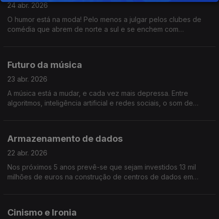
24 abr. 2026
O humor está na moda! Pelo menos a julgar pelos clubes de
comédia que abrem de norte a sul e se enchem com
humoristas e com um público à espera de boas piadas. Vamos
conhecer a Nova Geração do Humor.
Futuro da música
23 abr. 2026
A música está a mudar, e cada vez mais depressa. Entre
algoritmos, inteligência artificial e redes sociais, o som de
amanhã está a ganhar forma, já hoje. Saiba o que está a
transformar a forma como ouvimos e fazemos música.
Armazenamento de dados
22 abr. 2026
Nos próximos 5 anos prevê-se que sejam investidos 13 mil
milhões de euros na construção de centros de dados em
Portugal. São peças fundamentais na economia digital, mas
esta aposta traz oportunidades e riscos, saiba quais!
Cinismo e Ironia