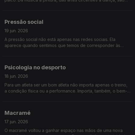
várias as performances que acontecem sem lugar ou hora
marcadas. Conhecemos as histórias de Artistas de Rua
Pressão social
19 jun. 2026
A pressão social não está apenas nas redes sociais. Ela
aparece quando sentimos que temos de corresponder às
expectativas dos outros, quando nos comparamos ou quando
esquecemos quem somos… falaremos de pressão social
Psicologia no desporto
18 jun. 2026
Para um atleta ser um bom atleta não importa apenas o treino,
a condição física ou a performance. Importa, também, o bem-
estar psicológico para corpo e mente vencedores. Falamos
sobre a Psicologia no Desporto
Macramé
17 jun. 2026
O macramé voltou a ganhar espaço nas mãos de uma nova