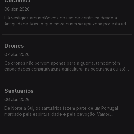
Cerâmica
08 abr. 2026
Há vestígios arqueológicos do uso de cerâmica desde a
Antiguidade. Mas, o que move quem se apaixona por esta arte
e ofício? Quem continua, por gosto, a sujar as mãos de barro e
de outras matérias-primas? Neste episódio de Sociedade Civil
juntamos artistas para conversar sobre cerâmica.
Drones
07 abr. 2026
Os drones não servem apenas para a guerra, também têm
capacidades construtivas.na agricultura, na segurança ou até
no transporte. Mas, como se regula este novo tráfego no céu?
Que desafios e oportunidades nos traz
Santuários
06 abr. 2026
De Norte a Sul, os santuários fazem parte de um Portugal
marcado pela espiritualidade e pela devoção. Vamos
conhecer alguns destes lugares de fé, de peregrinação e de
encontro.