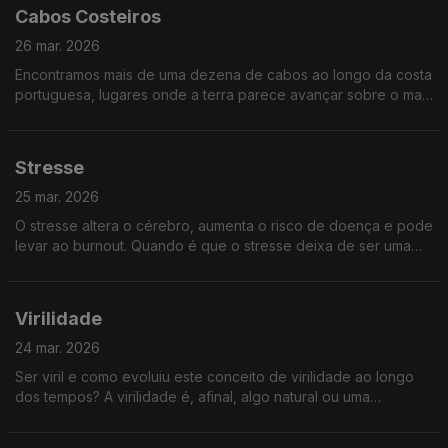
Cabos Costeiros
26 mar. 2026
Encontramos mais de uma dezena de cabos ao longo da costa
portuguesa, lugares onde a terra parece avançar sobre o mar
e onde a geografia encontra a história. Descubra alguns dos
cabos costeiros mais importantes
Stresse
25 mar. 2026
O stresse altera o cérebro, aumenta o risco de doença e pode
levar ao burnout. Quando é que o stresse deixa de ser uma
reação e passa a ser um perigo? Qual o impacto do stress e
quando deveremos procurar ajuda?
Virilidade
24 mar. 2026
Ser viril e como evoluiu este conceito de virilidade ao longo
dos tempos? A virilidade é, afinal, algo natural ou uma
construção social feita de expectativas e silêncios? Não perca
esta conversa... viril.