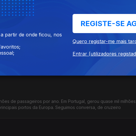
 dor crónica, muitas vezes invisível e silenciosa, marcada por dia
 avança e traz esperança. Falaremos sobre combater a dor.
REGISTE-SE A
 partir de onde ficou, nos
Quero registar-me mais tar
avoritos;
ssoal;
Entrar (utilizadores regista
, impossível. E Portugal é bem o exemplo disso. Sim, somos o país o
 O Estado é pesado e está sequestrado. Empresas, e nós, sufocamos
ilhões de passageiros por ano. Em Portugal, gerou quase mil milhõe
rincipais portos da Europa. Seguimos conversa, de cruzeiro