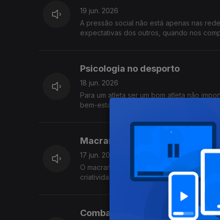
19 jun. 2026
A pressão social não está apenas nas red
expectativas dos outros, quando nos co
Psicologia no desporto
18 jun. 2026
Para um atleta ser um bom atleta não impor
bem-estar psicológico para corpo e mente
Macramé
17 jun. 2026
O macramé voltou a ganhar espaço nas mão
criatividade, descobrimos como esta arte 
Combater a dor