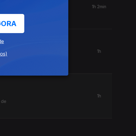
1h 2min
gnósticos
GORA
de
1h
dos)
nde a
 e
1h
s de