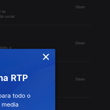
58min
r às
o social
59min
mbém, o
×
 na RTP
59min
para todo o
e media