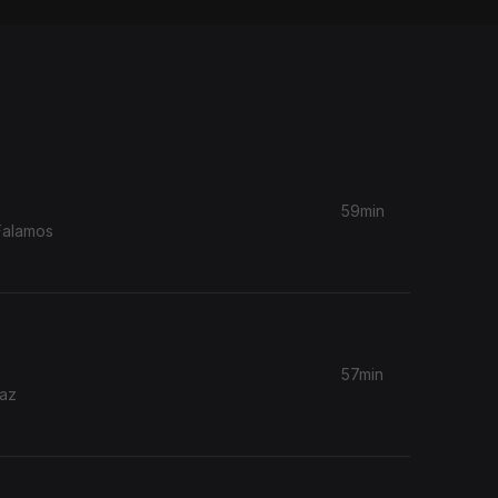
59min
 Falamos
57min
raz