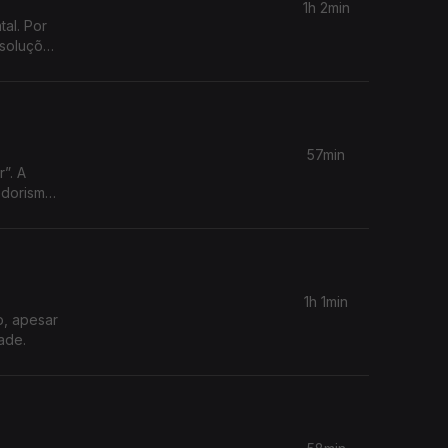
1h 2min
al. Por
 soluções
57min
”. A
edorismo
1h 1min
o, apesar
ade.