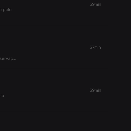
59min
to pelo
57min
eservação
59min
sta