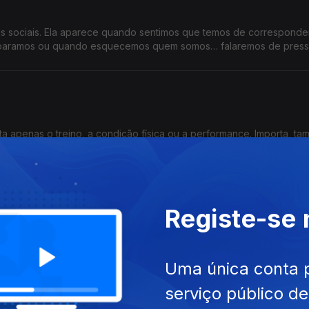
es sociais. Ela aparece quando sentimos que temos de corresponde
mparamos ou quando esquecemos quem somos… falaremos de pressã
ta apenas o treino, a condição física ou a performance. Importa, ta
 vencedores. Falamos sobre a Psicologia no Desporto
Registe-se
s de uma nova geração de artistas portugueses. Entre tradição e
continua a reinventar-se. Falaremos sobre macramé
Uma única conta 
serviço público d