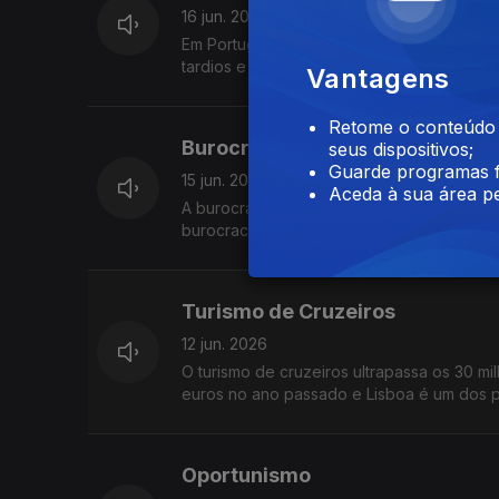
16 jun. 2026
Em Portugal, milhares de pessoas vivem com
tardios e tratamentos exigentes. A ciência
Vantagens
Retome o conteúdo a
Burocracia
seus dispositivos;
Guarde programas f
15 jun. 2026
Aceda à sua área pe
A burocracia é a arte de tornar o possível
burocracia vale mais do que a eficiência.
desesperamos
Turismo de Cruzeiros
12 jun. 2026
O turismo de cruzeiros ultrapassa os 30 m
euros no ano passado e Lisboa é um dos p
Oportunismo