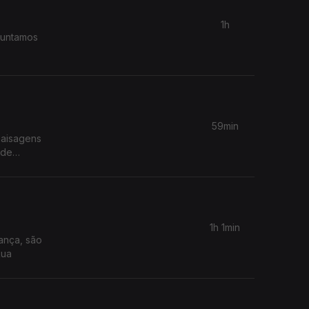
1h
guntamos
59min
paisagens
 de
1h 1min
ança, são
Rua