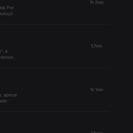
1h 2min
al. Por
 soluções
57min
”. A
edorismo
1h 1min
o, apesar
ade.