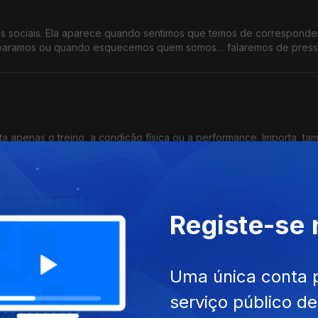
es sociais. Ela aparece quando sentimos que temos de corresponde
mparamos ou quando esquecemos quem somos… falaremos de pressã
ta apenas o treino, a condição física ou a performance. Importa, ta
 vencedores. Falamos sobre a Psicologia no Desporto
Registe-se
s de uma nova geração de artistas portugueses. Entre tradição e
continua a reinventar-se. Falaremos sobre macramé
Uma única conta 
serviço público d