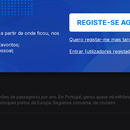
 dor crónica, muitas vezes invisível e silenciosa, marcada por dia
 avança e traz esperança. Falaremos sobre combater a dor.
REGISTE-SE A
 partir de onde ficou, nos
Quero registar-me mais tar
avoritos;
ssoal;
Entrar (utilizadores regista
, impossível. E Portugal é bem o exemplo disso. Sim, somos o país o
 O Estado é pesado e está sequestrado. Empresas, e nós, sufocamos
ilhões de passageiros por ano. Em Portugal, gerou quase mil milhõe
rincipais portos da Europa. Seguimos conversa, de cruzeiro