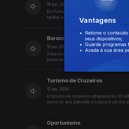
16 jun. 2026
Em Portugal, milhares de pessoas vivem com
tardios e tratamentos exigentes. A ciência
Vantagens
Retome o conteúdo a
Burocracia
seus dispositivos;
Guarde programas f
15 jun. 2026
Aceda à sua área pe
A burocracia é a arte de tornar o possível
burocracia vale mais do que a eficiência.
desesperamos
Turismo de Cruzeiros
12 jun. 2026
O turismo de cruzeiros ultrapassa os 30 m
euros no ano passado e Lisboa é um dos p
Oportunismo