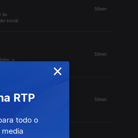
58min
r às
o social
59min
mbém, o
×
 na RTP
59min
para todo o
e media