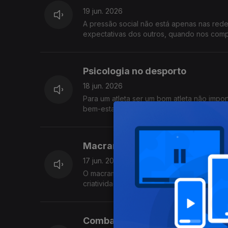
19 jun. 2026
A pressão social não está apenas nas red
expectativas dos outros, quando nos co
Psicologia no desporto
18 jun. 2026
Para um atleta ser um bom atleta não impor
bem-estar psicológico para corpo e mente
Macramé
17 jun. 2026
O macramé voltou a ganhar espaço nas mão
criatividade, descobrimos como esta arte 
Combater a dor