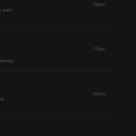
59min
to pelo
57min
eservação
59min
sta