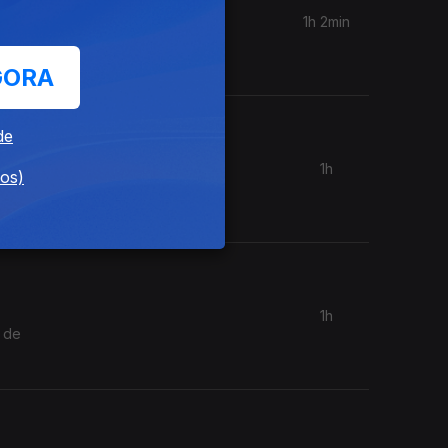
1h 2min
gnósticos
GORA
de
1h
dos)
nde a
 e
1h
s de