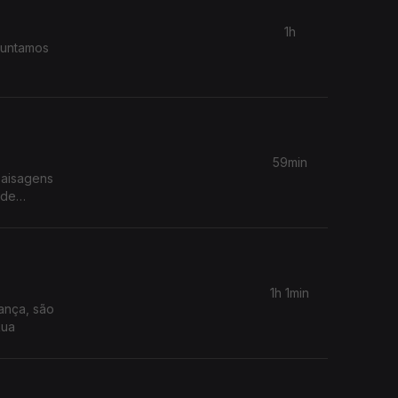
1h
guntamos
59min
paisagens
 de
1h 1min
ança, são
Rua