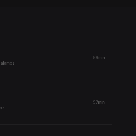
59min
 Falamos
57min
raz