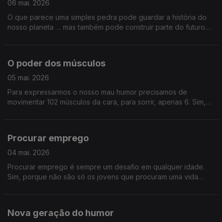
06 mai. 2026
O que parece uma simples pedra pode guardar a história do
nosso planeta … mas também pode construir parte do futuro.
Falamos sobre o mundo das pedras.
O poder dos músculos
05 mai. 2026
Para expressarmos o nosso mau humor precisamos de
movimentar 102 músculos da cara, para sorrir, apenas 6. Sim,
os músculos não servem apenas para nos movermos ou para
nos sentirmos bonitos. Saiba como melhor cuidar dos músculos
e como prevenir a perda muscular.
Procurar emprego
04 mai. 2026
Procurar emprego é sempre um desafio em qualquer idade.
Sim, porque não são só os jovens que procuram uma vida
profissional melhor. Vamos perceber como está o mercado de
trabalho e que competências exige.
Nova geração do humor