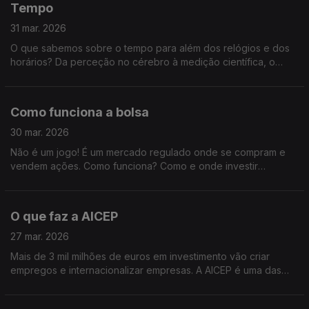
Tempo
31 mar. 2026
O que sabemos sobre o tempo para além dos relógios e dos
horários? Da perceção no cérebro à medição científica, o
tempo será o tema.
Como funciona a bolsa
30 mar. 2026
Não é um jogo! É um mercado regulado onde se compram e
vendem ações. Como funciona? Como e onde investir
conscientemente? Vamos falar da Bolsa portuguesa.
O que faz a AICEP
27 mar. 2026
Mais de 3 mil milhões de euros em investimento vão criar
empregos e internacionalizar empresas. A AICEP é uma das
responsáveis por este crescimento. E é sobre esta entidade
pública que vamos falar.