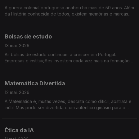
A guerra colonial portuguesa acabou há mais de 50 anos. Além
da História conhecida de todos, existem memórias e marcas
em quem viveu como protagonista. Olhamos para a vida dos
ex-combatentes.
Bolsas de estudo
13 mai. 2026
As bolsas de estudo continuam a crescer em Portugal.
Empresas e instituições investem cada vez mais na formação
como motor de futuro e inclusão. Vamos conhecer o impacto
real destas oportunidades.
Matemática Divertida
12 mai. 2026
A Matemática é, muitas vezes, descrita como difícil, abstrata e
inútil. Mas pode ser divertida e um autêntico ginásio para o
cérebro humano. Mostramos como...
Ética da IA