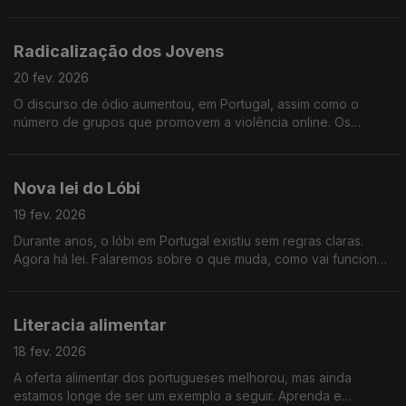
polarizados, irritados e os extremos agradecem. O que se
passa e quais os efeitos que está a provocar?
Radicalização dos Jovens
20 fev. 2026
O discurso de ódio aumentou, em Portugal, assim como o
número de grupos que promovem a violência online. Os
jovens são dos mais radicalizados. Vamos saber porquê.
Nova lei do Lóbi
19 fev. 2026
Durante anos, o lóbi em Portugal existiu sem regras claras.
Agora há lei. Falaremos sobre o que muda, como vai funcionar
e quando entra em vigor.
Literacia alimentar
18 fev. 2026
A oferta alimentar dos portugueses melhorou, mas ainda
estamos longe de ser um exemplo a seguir. Aprenda e