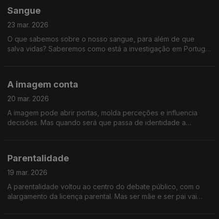
Sangue
23 mar. 2026
O que sabemos sobre o nosso sangue, para além de que
salva vidas? Saberemos como está a investigação em Portugal
e porque continua a ser tão importante doar sangue.
A imagem conta
20 mar. 2026
A imagem pode abrir portas, molda perceções e influencia
decisões. Mas quando será que passa de identidade a
manipulação? Falamos sobre o verdadeiro peso da imagem.
Parentalidade
19 mar. 2026
A parentalidade voltou ao centro do debate público, com o
alargamento da licença parental. Mas ser mãe e ser pai vai
muito além das leis. É um jogo de equilíbrio, entre trabalho e
família, entre limites e afeto.