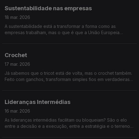
Sustentabilidade nas empresas
18 mar. 2026
A sustentabilidade está a transformar a forma como as
empresas trabalham, mas o que é que a União Europeia
espera, exatamente, das empresas? E como se adaptam às
novas exigências ambientais e sociais?
Crochet
17 mar. 2026
Já sabemos que o tricot está de volta, mas o crochet também.
Feito com ganchos, transformam simples fios em verdadeiras
criações. Vamos falar sobre esta arte que voltou a conquistar
gerações.
Lideranças Intermédias
16 mar. 2026
As lideranças intermédias facilitam ou bloqueiam? São o elo
entre a decisão e a execução, entre a estratégia e o terreno,
ou são burocratas e fazem o filtro entre o topo e a base?
Perguntas para 60 minutos!