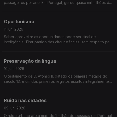
passageiros por ano. Em Portugal, gerou quase mil milhões de
euros no ano passado e Lisboa é um dos principais portos da
Europa. Seguimos conversa, de cruzeiro
Oportunismo
11 jun. 2026
Saber aproveitar as oportunidades pode ser sinal de
inteligência. Tirar partido das circunstâncias, sem respeito pelo
outro, é oportunismo. Será uma linha assim tão ténue?
Preservação da língua
10 jun. 2026
O testamento de D. Afonso II, datado da primeira metade do
século 13, é um dos primeiros registos escritos integralmente
em português. De lá até agora, falamos português há mais de
800 anos. Refletimos sobre a “Preservação da Língua
Portuguesa”
Ruído nas cidades
09 jun. 2026
O ruído urbano afeta mais de 1 milhão de pessoas em Portugal