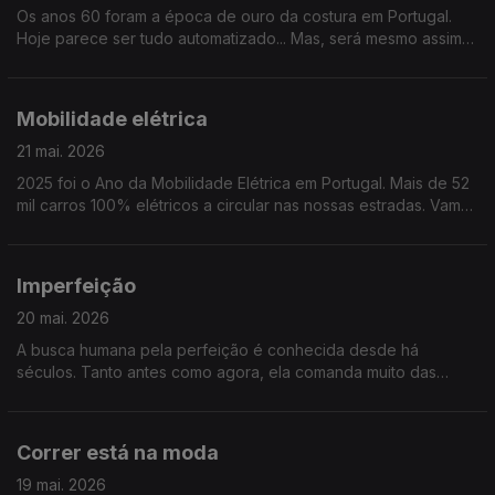
Os anos 60 foram a época de ouro da costura em Portugal.
Hoje parece ser tudo automatizado... Mas, será mesmo assim?
Ou será a costura uma arte que se mantém e se reinventa?
Mobilidade elétrica
21 mai. 2026
2025 foi o Ano da Mobilidade Elétrica em Portugal. Mais de 52
mil carros 100% elétricos a circular nas nossas estradas. Vamos
saber se é para todos ou apenas para uma parte dos
portugueses.
Imperfeição
20 mai. 2026
A busca humana pela perfeição é conhecida desde há
séculos. Tanto antes como agora, ela comanda muito das
nossas vidas. Mas, e o contrário, a imperfeição, o que nos
pode dar e ensinar? Tentaremos responder..
Correr está na moda
19 mai. 2026