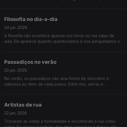
relevos mais acidentados e elevados. Para recordar, vamos
até alguns dos pontos mais elevados de Portugal.
Filosofia no dia-a-dia
24 jun. 2026
A filosofia não acontece apenas nos livros ou nas salas de
aula. Ela aparece quando questionamos e nos perguntamos se
estamos realmente a pensar... falamos de filosofia no dia-a-dia
Passadiços no verão
23 jun. 2026
No verão, os passadiços são uma forma de descobrir a
natureza ao ritmo de cada passo. Entre rios, serras e
paisagens únicas, são excelentes formas de viver o país no
Verão. Vamos percorrer alguns dos mais bonitos passadiços
de Portugal
Artistas de rua
22 jun. 2026
Trocaram as voltas à formalidade e escolheram a rua como
palco. Da música à pintura, das artes circenses à dança, são