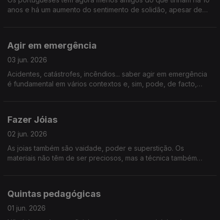
anos e há um aumento do sentimento de solidão, apesar de
estarmos sempre online. Conviver faz bem à saúde física,
mental e permite-nos viver mais anos com qualidade.
Agir em emergência
03 jun. 2026
Acidentes, catástrofes, incêndios... saber agir em emergência
é fundamental em vários contextos e, sim, pode, de facto,
salvar vidas. Reunimos especialistas e iniciativas que trazem
mais literacia sobre o que fazer nestes casos.
Fazer Jóias
02 jun. 2026
As joias também são vaidade, poder e superstição. Os
materiais não têm de ser preciosos, mas a técnica também
pode valorizar a imperfeição. Vamos descobrir como “Fazer
Joias"
Quintas pedagógicas
01 jun. 2026