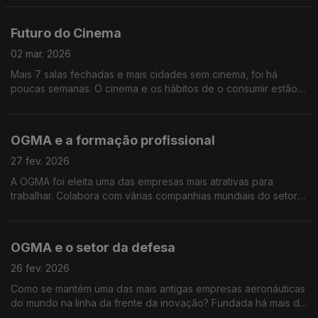
hormonas afetam, o que é normal e como corrigir
Futuro do Cinema
02 mar. 2026
Mais 7 salas fechadas e mais cidades sem cinema, foi há
poucas semanas. O cinema e os hábitos de o consumir estão a
mudar. Por isso, vamos explorar o que significa ver e fazer
filmes e os desafios do cinema português.
OGMA e a formação profissional
27 fev. 2026
A OGMA foi eleita uma das empresas mais atrativas para
trabalhar. Colabora com várias companhias mundiais do setor
aeroespacial e da defesa. O que faz desta histórica empresa
portuguesa uma referência além-fronteiras?
OGMA e o setor da defesa
26 fev. 2026
Como se mantém uma das mais antigas empresas aeronáuticas
do mundo na linha da frente da inovação? Fundada há mais de
100 anos e integrada no grupo Embraer, a OGMA é referência