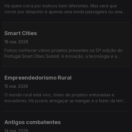
Há quem corra por motivos bem diferentes. Mas será que
correr por desporto é apenas uma moda passageira ou uma
prática que se está a reinventar. Conversamos sobre corrida,
saúde e bem-estar.
Smart Cities
18 mai. 2026
Fomos conhecer vários projetos presentes na 12ª edição do
Portugal Smart Cities Summit. A inovação, a tecnologia e a
participação dos cidadãos estiveram no centro da conversa,
com destaque para soluções que ajudam a construir cidades
mais sustentáveis, eficientes e preparadas para os desafios
Empreendedorismo Rural
do futuro.
15 mai. 2026
O mundo rural está vivo, cheio de projetos entusiastas e
inovadores. Há jovens arregaçar as mangas e a fazer da terra
o seu futuro. Convidámos empreendedores rurais.
Antigos combatentes
14 mai. 2026