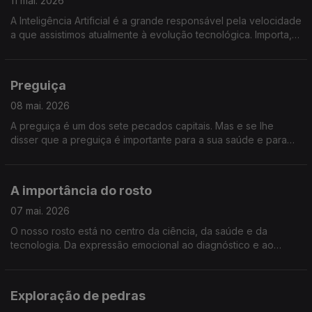
11 mai. 2026
A Inteligência Artificial é a grande responsável pela velocidade
a que assistimos atualmente à evolução tecnológica. Importa,
por isso, garantir que não se comprometem valores éticos
fundamentais. Como? Damos resposta.
Preguiça
08 mai. 2026
A preguiça é um dos sete pecados capitais. Mas e se lhe
disser que a preguiça é importante para a sua saúde e para
ter uma vida melhor?
A importância do rosto
07 mai. 2026
O nosso rosto está no centro da ciência, da saúde e da
tecnologia. Da expressão emocional ao diagnóstico e ao
reconhecimento facial, a face é hoje mais do que aparência.
Saiba o que o seu rosto pode revelar sobre si.
Exploração de pedras