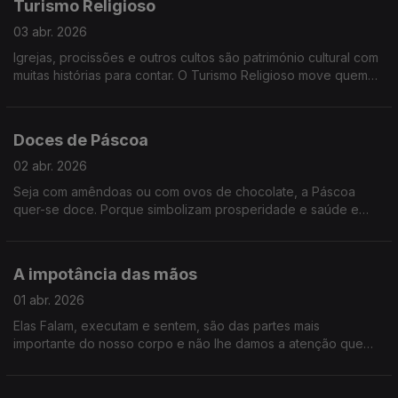
Turismo Religioso
03 abr. 2026
Igrejas, procissões e outros cultos são património cultural com
muitas histórias para contar. O Turismo Religioso move quem
se alimenta da fé, mas também quem procura história e beleza.
É essa a proposta para a conversa.
Doces de Páscoa
02 abr. 2026
Seja com amêndoas ou com ovos de chocolate, a Páscoa
quer-se doce. Porque simbolizam prosperidade e saúde e
porque marcam o fim do jejum antes feito durante a Quaresma.
Os portugueses são gulosos e, por isso, trazemos Doces de
Páscoa a estúdio.
A impotância das mãos
01 abr. 2026
Elas Falam, executam e sentem, são das partes mais
importante do nosso corpo e não lhe damos a atenção que
merecem. Vamos falar das, e com as mãos.