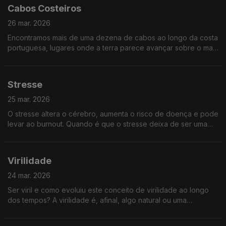
Cabos Costeiros
26 mar. 2026
Encontramos mais de uma dezena de cabos ao longo da costa
portuguesa, lugares onde a terra parece avançar sobre o mar
e onde a geografia encontra a história. Descubra alguns dos
cabos costeiros mais importantes
Stresse
25 mar. 2026
O stresse altera o cérebro, aumenta o risco de doença e pode
levar ao burnout. Quando é que o stresse deixa de ser uma
reação e passa a ser um perigo? Qual o impacto do stress e
quando deveremos procurar ajuda?
Virilidade
24 mar. 2026
Ser viril e como evoluiu este conceito de virilidade ao longo
dos tempos? A virilidade é, afinal, algo natural ou uma
construção social feita de expectativas e silêncios? Não perca
esta conversa... viril.