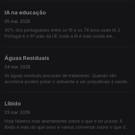
em tempo útil.
IA na educação
05 mar. 2026
40% dos portugueses entre os 16 e os 74 anos usam IA. E
Portugal é o 6º país da UE onde a IA é mais usada em
contexto escolar. A ferramenta divide opiniões. Refletimos
sobre a IA na Educação
Águas Residuais
04 mar. 2026
As águas residuais precisam de tratamento. Quando não
acontece podem poluir o ambiente e ser prejudiciais à saúde
humana. A UE exige o tratamento destas águas. Portugal
falhou, mas está a corrigir. Saberemos mais!
Líbido
03 mar. 2026
Hoje falamos mais abertamente sobre o que é ter prazer. A
libido é mais do que sexo e vamos conversar sobre o que dá
vontade e o que bloqueia esse desejo, como a idade e as