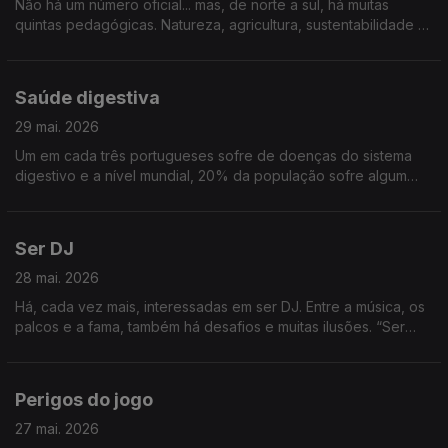
Não há um número oficial... mas, de norte a sul, há muitas
quintas pedagógicas. Natureza, agricultura, sustentabilidade e
muita aprendizagem, principalmente para os mais novos.
Vamos conhecer algumas quintas pedagógicas
Saúde digestiva
29 mai. 2026
Um em cada três portugueses sofre de doenças do sistema
digestivo e a nível mundial, 20% da população sofre algum
tipo de problema intestinal. Uma digestão saudável é
fundamental para a saúde global e, por isso, dedicamos o
programa ao sistema digestivo
Ser DJ
28 mai. 2026
Há, cada vez mais, interessadas em ser DJ. Entre a música, os
palcos e a fama, também há desafios e muitas ilusões. “Ser
DJ”, é o tema
Perigos do jogo
27 mai. 2026