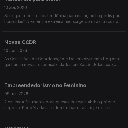
13 abr. 2026
Será que todos temos tendência para matar, ou há perfis para
homicidas? A violência extrema não surge do nada, traços de
psicopatia e fatores sociais podem aumentar o risco de
homicídio. Vamos falar de quando essas tendências se tornam
um perigo mortal.
Novas CCDR
10 abr. 2026
As Comissões de Coordenação e Desenvolvimento Regional
ganharam novas responsabilidades em Saúde, Educação,
Habitação e Fundos Europeus. Estarão, agora, preparadas
para menos burocracia nos procedimentos e mais decisões no
terreno? É o que vamos descobrir
Empreendedorismo no Feminino
09 abr. 2026
2 em cada 3mulheres portuguesas desejam abrir o próprio
negócio. Por décadas a enfrentar barreiras, hoje existem
exemplos de talento, dedicação e sucesso. Conheça algumas!