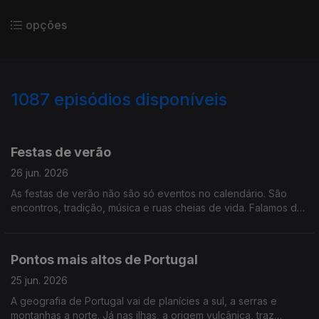
opções
1087
episódios disponíveis
933481
927229
922456
917781
916154
914531
909646
906902
902032
Festas de verão
26 jun. 2026
As festas de verão não são só eventos no calendário. São
encontros, tradição, música e ruas cheias de vida. Falamos de
festas de verão
Pontos mais altos de Portugal
25 jun. 2026
A geografia de Portugal vai de planícies a sul, a serras e
montanhas a norte. Já nas ilhas, a origem vulcânica, traz