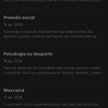
várias as performances que acontecem sem lugar ou hora
marcadas. Conhecemos as histórias de Artistas de Rua
Pressão social
19 jun. 2026
A pressão social não está apenas nas redes sociais. Ela
aparece quando sentimos que temos de corresponder às
expectativas dos outros, quando nos comparamos ou quando
esquecemos quem somos… falaremos de pressão social
Psicologia no desporto
18 jun. 2026
Para um atleta ser um bom atleta não importa apenas o treino,
a condição física ou a performance. Importa, também, o bem-
estar psicológico para corpo e mente vencedores. Falamos
sobre a Psicologia no Desporto
Macramé
17 jun. 2026
O macramé voltou a ganhar espaço nas mãos de uma nova