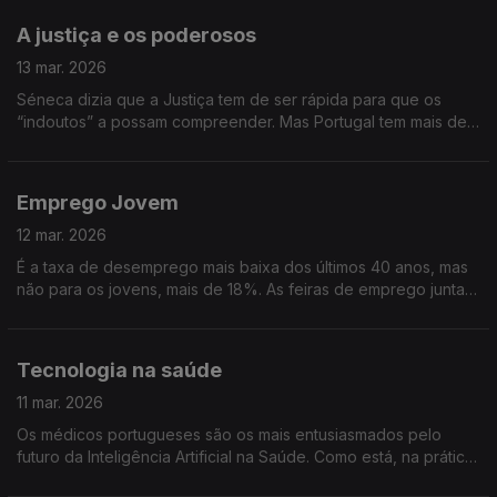
A justiça e os poderosos
13 mar. 2026
Séneca dizia que a Justiça tem de ser rápida para que os
“indoutos” a possam compreender. Mas Portugal tem mais de
um milhão e cem mil processos pendentes. Falamos sobre os
“Poderosos” na Justiça.
Emprego Jovem
12 mar. 2026
É a taxa de desemprego mais baixa dos últimos 40 anos, mas
não para os jovens, mais de 18%. As feiras de emprego juntam
universidades e empresas e podem ser uma das soluções.
Falaremos de Emprego Jovem.
Tecnologia na saúde
11 mar. 2026
Os médicos portugueses são os mais entusiasmados pelo
futuro da Inteligência Artificial na Saúde. Como está, na prática,
a acontecer esta transformação tecnológica? E quais os