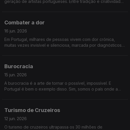
geração de artistas portugueses. Entre tradição e criatividade,
descobrimos como esta arte continua a reinventar-se.
Falaremos sobre macramé
Combater a dor
16 jun. 2026
Em Portugal, milhares de pessoas vivem com dor crónica,
muitas vezes invisível e silenciosa, marcada por diagnósticos
tardios e tratamentos exigentes. A ciência avança e traz
esperança. Falaremos sobre combater a dor.
Burocracia
15 jun. 2026
A burocracia é a arte de tornar o possível, impossível. E
Portugal é bem o exemplo disso. Sim, somos o país onde a
burocracia vale mais do que a eficiência. O Estado é pesado e
está sequestrado. Empresas, e nós, sufocamos e
desesperamos
Turismo de Cruzeiros
12 jun. 2026
O turismo de cruzeiros ultrapassa os 30 milhões de