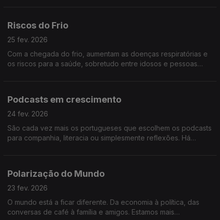
da indústria aeronáutica nacional.
Riscos do Frio
25 fev. 2026
Com a chegada do frio, aumentam as doenças respiratórias e
os riscos para a saúde, sobretudo entre idosos e pessoas
com doenças crónicas. Vamos falar sobre os cuidados
essenciais para se proteger nesta época do ano.
Podcasts em crescimento
24 fev. 2026
São cada vez mais os portugueses que escolhem os podcasts
para companhia, literacia ou simplesmente reflexões. Há
política e economia, mas também há cultura e humor. O
crescimento dos podcasts será tema
Polarização do Mundo
23 fev. 2026
O mundo está a ficar diferente. Da economia à política, das
conversas de café à família e amigos. Estamos mais