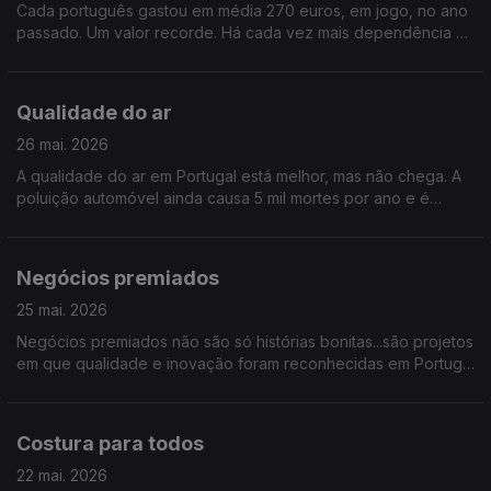
Cada português gastou em média 270 euros, em jogo, no ano
passado. Um valor recorde. Há cada vez mais dependência e
estragos que destroem vidas. “Perigos do Jogo”, é o tema
Qualidade do ar
26 mai. 2026
A qualidade do ar em Portugal está melhor, mas não chega. A
poluição automóvel ainda causa 5 mil mortes por ano e é
apenas uma das causas. O que falta fazer para respirarmos
melhor? Falamos da qualidade do ar
Negócios premiados
25 mai. 2026
Negócios premiados não são só histórias bonitas...são projetos
em que qualidade e inovação foram reconhecidas em Portugal
e lá fora. Mas o que um prémio muda, na prática, numa
empresa? É o que vamos descobrir sobre “Negócios
Premiados”
Costura para todos
22 mai. 2026