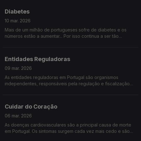
desafios da mão humana?
Diabetes
10 mar. 2026
Mais de um milhão de portugueses sofre de diabetes e os
números estão a aumentar... Por isso continua a ser tão
importante conhecer esta doença e saber como preveni-la.
Entidades Reguladoras
09 mar. 2026
As entidades reguladoras em Portugal são organismos
independentes, responsáveis pela regulação e fiscalização
de setores específicos, mas como atuam no nosso dia a dia? É
o que vamos descobrir, com quem sabe.
Cuidar do Coração
06 mar. 2026
As doenças cardiovasculares são a principal causa de morte
em Portugal. Os sintomas surgem cada vez mais cedo e são
muitas vezes silenciosos. Saiba quais os sinais e quando agir