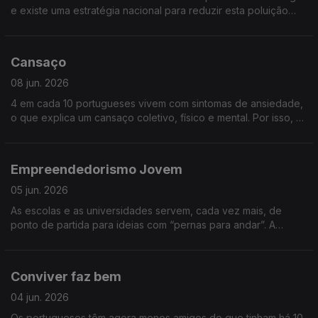
e existe uma estratégia nacional para reduzir esta poluição
invisível, até 2030. Saiba mais sobre “Ruído nas cidades”
Cansaço
08 jun. 2026
4 em cada 10 portugueses vivem com sintomas de ansiedade,
o que explica um cansaço coletivo, físico e mental. Por isso, o
cansaço constante deve ser um alerta de algo errado no
nosso corpo, saiba causas, consequências e soluções para o
cansaço.
Empreendedorismo Jovem
05 jun. 2026
As escolas e as universidades servem, cada vez mais, de
ponto de partida para ideias com “pernas para andar”. A
economia precisa deste frescor e vitalidade e o mercado
agradece a visão disruptiva. Falamos de Empreendedorismo
jovem
Conviver faz bem
04 jun. 2026
Os portugueses têm agora menos amigos do que tinham há 10