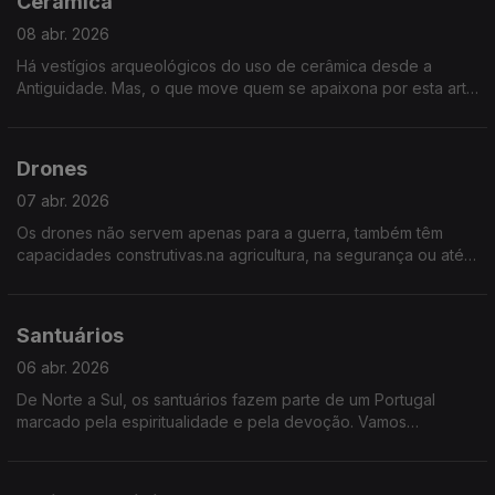
Cerâmica
08 abr. 2026
Há vestígios arqueológicos do uso de cerâmica desde a
Antiguidade. Mas, o que move quem se apaixona por esta arte
e ofício? Quem continua, por gosto, a sujar as mãos de barro e
de outras matérias-primas? Neste episódio de Sociedade Civil
juntamos artistas para conversar sobre cerâmica.
Drones
07 abr. 2026
Os drones não servem apenas para a guerra, também têm
capacidades construtivas.na agricultura, na segurança ou até
no transporte. Mas, como se regula este novo tráfego no céu?
Que desafios e oportunidades nos traz
Santuários
06 abr. 2026
De Norte a Sul, os santuários fazem parte de um Portugal
marcado pela espiritualidade e pela devoção. Vamos
conhecer alguns destes lugares de fé, de peregrinação e de
encontro.