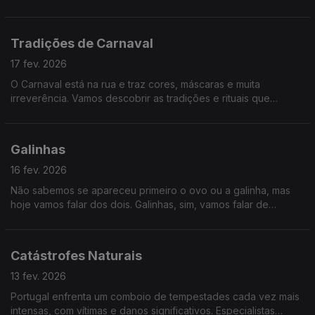
reeduque-se sobre como fazer uma alimentação adequada,
falaremos de literacia alimentar.
Tradições de Carnaval
17 fev. 2026
O Carnaval está na rua e traz cores, máscaras e muita
irreverência. Vamos descobrir as tradições e rituais que
mantêm viva esta festa.
Galinhas
16 fev. 2026
Não sabemos se apareceu primeiro o ovo ou a galinha, mas
hoje vamos falar dos dois. Galinhas, sim, vamos falar de
galinhas!
Catástrofes Naturais
13 fev. 2026
Portugal enfrenta um comboio de tempestades cada vez mais
intensas, com vítimas e danos significativos. Especialistas