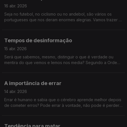
16 abr. 2026
Seja no futebol, no ciclismo ou no andebol, são vários os
portugueses que nos deram enormes alegrias. Vamos trazer à
conversa antigas Glórias do Desporto nacional, porque o
Sociedade Civil tem Memória!
Tempos de desinformação
15 abr. 2026
Será que sabemos, mesmo, distinguir o que é verdade ou
mentira do que vemos e lemos nos media? Segundo a Ordem
dos Psicólogos, 1 em cada 3 portugueses vê informação falsa
quase todos os dias. Vamos perceber como se proliferam as
notícias falsa e como não cair nelas.
A importância de errar
14 abr. 2026
Errar é humano e sabia que o cérebro aprende melhor depois
de cometer erros? Pode errar à vontade, não pode é perder
esta conversa sobre a importância de errar.
Tendência para matar