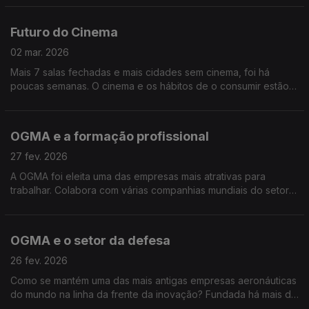
hormonas afetam, o que é normal e como corrigir
Futuro do Cinema
02 mar. 2026
Mais 7 salas fechadas e mais cidades sem cinema, foi há
poucas semanas. O cinema e os hábitos de o consumir estão a
mudar. Por isso, vamos explorar o que significa ver e fazer
filmes e os desafios do cinema português.
OGMA e a formação profissional
27 fev. 2026
A OGMA foi eleita uma das empresas mais atrativas para
trabalhar. Colabora com várias companhias mundiais do setor
aeroespacial e da defesa. O que faz desta histórica empresa
portuguesa uma referência além-fronteiras?
OGMA e o setor da defesa
26 fev. 2026
Como se mantém uma das mais antigas empresas aeronáuticas
do mundo na linha da frente da inovação? Fundada há mais de
100 anos e integrada no grupo Embraer, a OGMA é referência