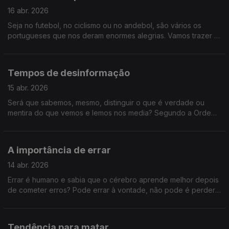
16 abr. 2026
Seja no futebol, no ciclismo ou no andebol, são vários os
portugueses que nos deram enormes alegrias. Vamos trazer à
conversa antigas Glórias do Desporto nacional, porque o
Sociedade Civil tem Memória!
Tempos de desinformação
15 abr. 2026
Será que sabemos, mesmo, distinguir o que é verdade ou
mentira do que vemos e lemos nos media? Segundo a Ordem
dos Psicólogos, 1 em cada 3 portugueses vê informação falsa
quase todos os dias. Vamos perceber como se proliferam as
notícias falsa e como não cair nelas.
A importância de errar
14 abr. 2026
Errar é humano e sabia que o cérebro aprende melhor depois
de cometer erros? Pode errar à vontade, não pode é perder
esta conversa sobre a importância de errar.
Tendência para matar