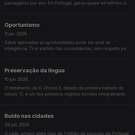
passageiros por ano. Em Portugal, gerou quase mil milhões de
euros no ano passado e Lisboa é um dos principais portos da
Europa. Seguimos conversa, de cruzeiro
Oportunismo
11 jun. 2026
Saber aproveitar as oportunidades pode ser sinal de
inteligência. Tirar partido das circunstâncias, sem respeito pelo
outro, é oportunismo. Será uma linha assim tão ténue?
Preservação da língua
10 jun. 2026
O testamento de D. Afonso II, datado da primeira metade do
século 13, é um dos primeiros registos escritos integralmente
em português. De lá até agora, falamos português há mais de
800 anos. Refletimos sobre a “Preservação da Língua
Portuguesa”
Ruído nas cidades
09 jun. 2026
O ruído urbano afeta mais de 1 milhão de pessoas em Portugal