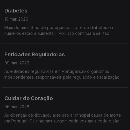
desafios da mão humana?
Diabetes
10 mar. 2026
Mais de um milhão de portugueses sofre de diabetes e os
números estão a aumentar... Por isso continua a ser tão
importante conhecer esta doença e saber como preveni-la.
Entidades Reguladoras
09 mar. 2026
As entidades reguladoras em Portugal são organismos
independentes, responsáveis pela regulação e fiscalização
de setores específicos, mas como atuam no nosso dia a dia? É
o que vamos descobrir, com quem sabe.
Cuidar do Coração
06 mar. 2026
As doenças cardiovasculares são a principal causa de morte
em Portugal. Os sintomas surgem cada vez mais cedo e são
muitas vezes silenciosos. Saiba quais os sinais e quando agir