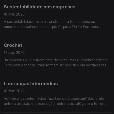
Sustentabilidade nas empresas
18 mar. 2026
A sustentabilidade está a transformar a forma como as
empresas trabalham, mas o que é que a União Europeia
espera, exatamente, das empresas? E como se adaptam às
novas exigências ambientais e sociais?
Crochet
17 mar. 2026
Já sabemos que o tricot está de volta, mas o crochet também.
Feito com ganchos, transformam simples fios em verdadeiras
criações. Vamos falar sobre esta arte que voltou a conquistar
gerações.
Lideranças Intermédias
16 mar. 2026
As lideranças intermédias facilitam ou bloqueiam? São o elo
entre a decisão e a execução, entre a estratégia e o terreno,
ou são burocratas e fazem o filtro entre o topo e a base?
Perguntas para 60 minutos!