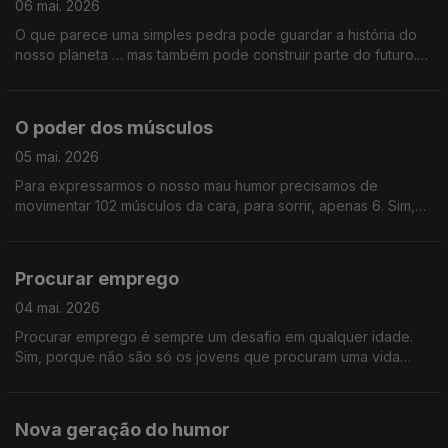
06 mai. 2026
O que parece uma simples pedra pode guardar a história do
nosso planeta … mas também pode construir parte do futuro.
Falamos sobre o mundo das pedras.
O poder dos músculos
05 mai. 2026
Para expressarmos o nosso mau humor precisamos de
movimentar 102 músculos da cara, para sorrir, apenas 6. Sim,
os músculos não servem apenas para nos movermos ou para
nos sentirmos bonitos. Saiba como melhor cuidar dos músculos
e como prevenir a perda muscular.
Procurar emprego
04 mai. 2026
Procurar emprego é sempre um desafio em qualquer idade.
Sim, porque não são só os jovens que procuram uma vida
profissional melhor. Vamos perceber como está o mercado de
trabalho e que competências exige.
Nova geração do humor