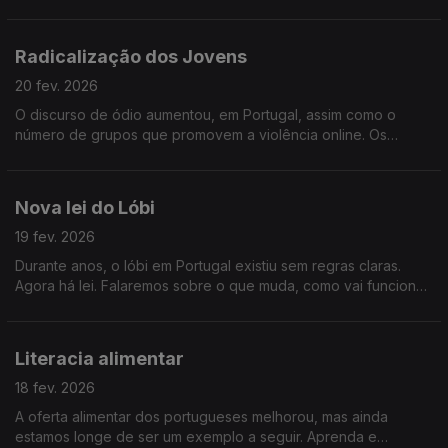
polarizados, irritados e os extremos agradecem. O que se
passa e quais os efeitos que está a provocar?
Radicalização dos Jovens
20 fev. 2026
O discurso de ódio aumentou, em Portugal, assim como o
número de grupos que promovem a violência online. Os
jovens são dos mais radicalizados. Vamos saber porquê.
Nova lei do Lóbi
19 fev. 2026
Durante anos, o lóbi em Portugal existiu sem regras claras.
Agora há lei. Falaremos sobre o que muda, como vai funcionar
e quando entra em vigor.
Literacia alimentar
18 fev. 2026
A oferta alimentar dos portugueses melhorou, mas ainda
estamos longe de ser um exemplo a seguir. Aprenda e