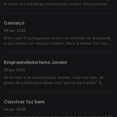
e existe uma estratégia nacional para reduzir esta poluição
invisível, até 2030. Saiba mais sobre “Ruído nas cidades”
Cansaço
08 jun. 2026
4 em cada 10 portugueses vivem com sintomas de ansiedade,
o que explica um cansaço coletivo, físico e mental. Por isso, o
cansaço constante deve ser um alerta de algo errado no
nosso corpo, saiba causas, consequências e soluções para o
cansaço.
Empreendedorismo Jovem
05 jun. 2026
As escolas e as universidades servem, cada vez mais, de
ponto de partida para ideias com “pernas para andar”. A
economia precisa deste frescor e vitalidade e o mercado
agradece a visão disruptiva. Falamos de Empreendedorismo
jovem
Conviver faz bem
04 jun. 2026
Os portugueses têm agora menos amigos do que tinham há 10