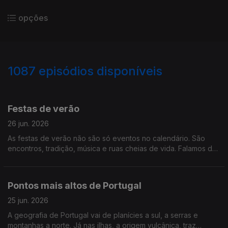
opções
1087
episódios disponíveis
933481
927229
922456
917781
916154
914531
909646
906902
902032
Festas de verão
26 jun. 2026
As festas de verão não são só eventos no calendário. São
encontros, tradição, música e ruas cheias de vida. Falamos de
festas de verão
Pontos mais altos de Portugal
25 jun. 2026
A geografia de Portugal vai de planícies a sul, a serras e
montanhas a norte. Já nas ilhas, a origem vulcânica, traz