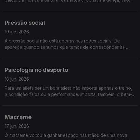
várias as performances que acontecem sem lugar ou hora
marcadas. Conhecemos as histórias de Artistas de Rua
Pressão social
19 jun. 2026
A pressão social não está apenas nas redes sociais. Ela
aparece quando sentimos que temos de corresponder às
expectativas dos outros, quando nos comparamos ou quando
esquecemos quem somos… falaremos de pressão social
Psicologia no desporto
18 jun. 2026
Para um atleta ser um bom atleta não importa apenas o treino,
a condição física ou a performance. Importa, também, o bem-
estar psicológico para corpo e mente vencedores. Falamos
sobre a Psicologia no Desporto
Macramé
17 jun. 2026
O macramé voltou a ganhar espaço nas mãos de uma nova