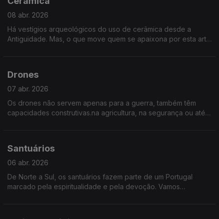
Cerâmica
08 abr. 2026
Há vestígios arqueológicos do uso de cerâmica desde a
Antiguidade. Mas, o que move quem se apaixona por esta arte
e ofício? Quem continua, por gosto, a sujar as mãos de barro e
de outras matérias-primas? Neste episódio de Sociedade Civil
juntamos artistas para conversar sobre cerâmica.
Drones
07 abr. 2026
Os drones não servem apenas para a guerra, também têm
capacidades construtivas.na agricultura, na segurança ou até
no transporte. Mas, como se regula este novo tráfego no céu?
Que desafios e oportunidades nos traz
Santuários
06 abr. 2026
De Norte a Sul, os santuários fazem parte de um Portugal
marcado pela espiritualidade e pela devoção. Vamos
conhecer alguns destes lugares de fé, de peregrinação e de
encontro.