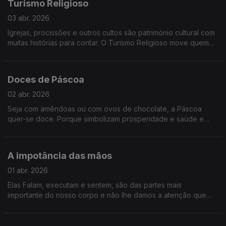
Turismo Religioso
03 abr. 2026
Igrejas, procissões e outros cultos são património cultural com
muitas histórias para contar. O Turismo Religioso move quem
se alimenta da fé, mas também quem procura história e beleza.
É essa a proposta para a conversa.
Doces de Páscoa
02 abr. 2026
Seja com amêndoas ou com ovos de chocolate, a Páscoa
quer-se doce. Porque simbolizam prosperidade e saúde e
porque marcam o fim do jejum antes feito durante a Quaresma.
Os portugueses são gulosos e, por isso, trazemos Doces de
Páscoa a estúdio.
A impotância das mãos
01 abr. 2026
Elas Falam, executam e sentem, são das partes mais
importante do nosso corpo e não lhe damos a atenção que
merecem. Vamos falar das, e com as mãos.