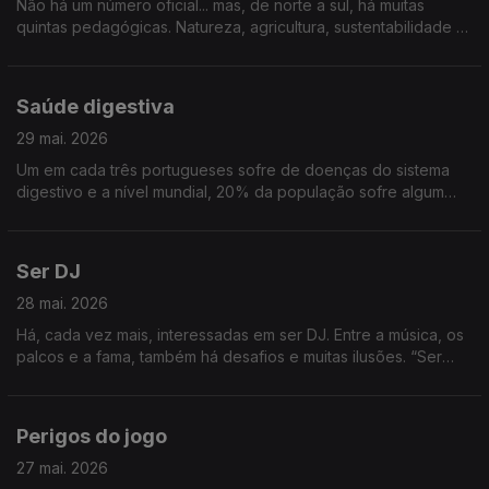
Não há um número oficial... mas, de norte a sul, há muitas
quintas pedagógicas. Natureza, agricultura, sustentabilidade e
muita aprendizagem, principalmente para os mais novos.
Vamos conhecer algumas quintas pedagógicas
Saúde digestiva
29 mai. 2026
Um em cada três portugueses sofre de doenças do sistema
digestivo e a nível mundial, 20% da população sofre algum
tipo de problema intestinal. Uma digestão saudável é
fundamental para a saúde global e, por isso, dedicamos o
programa ao sistema digestivo
Ser DJ
28 mai. 2026
Há, cada vez mais, interessadas em ser DJ. Entre a música, os
palcos e a fama, também há desafios e muitas ilusões. “Ser
DJ”, é o tema
Perigos do jogo
27 mai. 2026