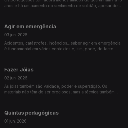
anos e há um aumento do sentimento de solidão, apesar de
estarmos sempre online. Conviver faz bem à saúde física,
mental e permite-nos viver mais anos com qualidade.
Agir em emergência
03 jun. 2026
Acidentes, catástrofes, incêndios... saber agir em emergência
é fundamental em vários contextos e, sim, pode, de facto,
salvar vidas. Reunimos especialistas e iniciativas que trazem
mais literacia sobre o que fazer nestes casos.
Fazer Jóias
02 jun. 2026
As joias também são vaidade, poder e superstição. Os
materiais não têm de ser preciosos, mas a técnica também
pode valorizar a imperfeição. Vamos descobrir como “Fazer
Joias"
Quintas pedagógicas
01 jun. 2026