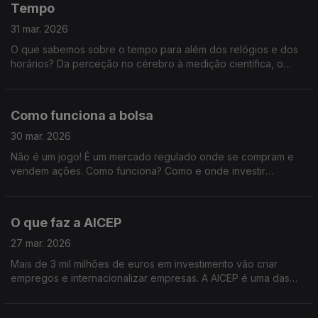
Tempo
31 mar. 2026
O que sabemos sobre o tempo para além dos relógios e dos
horários? Da perceção no cérebro à medição científica, o
tempo será o tema.
Como funciona a bolsa
30 mar. 2026
Não é um jogo! É um mercado regulado onde se compram e
vendem ações. Como funciona? Como e onde investir
conscientemente? Vamos falar da Bolsa portuguesa.
O que faz a AICEP
27 mar. 2026
Mais de 3 mil milhões de euros em investimento vão criar
empregos e internacionalizar empresas. A AICEP é uma das
responsáveis por este crescimento. E é sobre esta entidade
pública que vamos falar.