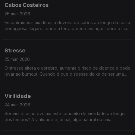
Cabos Costeiros
26 mar. 2026
Encontramos mais de uma dezena de cabos ao longo da costa
portuguesa, lugares onde a terra parece avançar sobre o mar
e onde a geografia encontra a história. Descubra alguns dos
cabos costeiros mais importantes
Stresse
25 mar. 2026
O stresse altera o cérebro, aumenta o risco de doença e pode
levar ao burnout. Quando é que o stresse deixa de ser uma
reação e passa a ser um perigo? Qual o impacto do stress e
quando deveremos procurar ajuda?
Virilidade
24 mar. 2026
Ser viril e como evoluiu este conceito de virilidade ao longo
dos tempos? A virilidade é, afinal, algo natural ou uma
construção social feita de expectativas e silêncios? Não perca
esta conversa... viril.