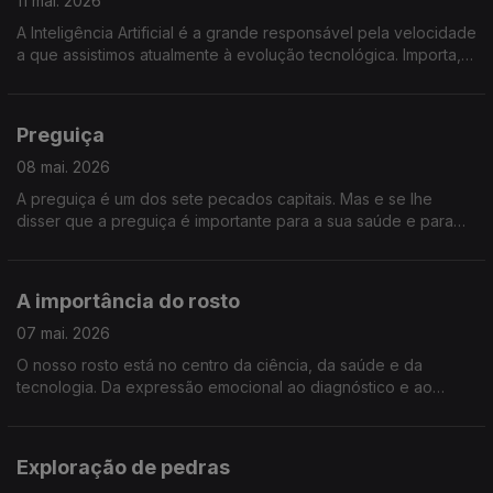
11 mai. 2026
A Inteligência Artificial é a grande responsável pela velocidade
a que assistimos atualmente à evolução tecnológica. Importa,
por isso, garantir que não se comprometem valores éticos
fundamentais. Como? Damos resposta.
Preguiça
08 mai. 2026
A preguiça é um dos sete pecados capitais. Mas e se lhe
disser que a preguiça é importante para a sua saúde e para
ter uma vida melhor?
A importância do rosto
07 mai. 2026
O nosso rosto está no centro da ciência, da saúde e da
tecnologia. Da expressão emocional ao diagnóstico e ao
reconhecimento facial, a face é hoje mais do que aparência.
Saiba o que o seu rosto pode revelar sobre si.
Exploração de pedras