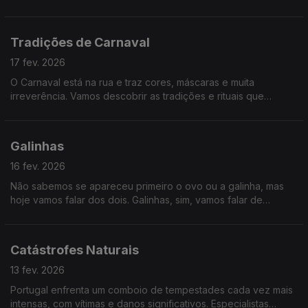
reeduque-se sobre como fazer uma alimentação adequada,
falaremos de literacia alimentar.
Tradições de Carnaval
17 fev. 2026
O Carnaval está na rua e traz cores, máscaras e muita
irreverência. Vamos descobrir as tradições e rituais que
mantêm viva esta festa.
Galinhas
16 fev. 2026
Não sabemos se apareceu primeiro o ovo ou a galinha, mas
hoje vamos falar dos dois. Galinhas, sim, vamos falar de
galinhas!
Catástrofes Naturais
13 fev. 2026
Portugal enfrenta um comboio de tempestades cada vez mais
intensas, com vítimas e danos significativos. Especialistas