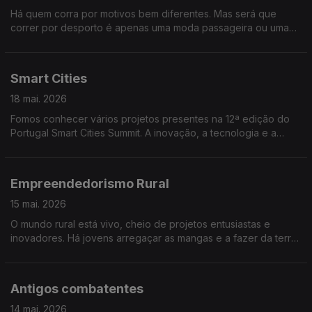
Há quem corra por motivos bem diferentes. Mas será que
correr por desporto é apenas uma moda passageira ou uma
prática que se está a reinventar. Conversamos sobre corrida,
saúde e bem-estar.
Smart Cities
18 mai. 2026
Fomos conhecer vários projetos presentes na 12ª edição do
Portugal Smart Cities Summit. A inovação, a tecnologia e a
participação dos cidadãos estiveram no centro da conversa,
com destaque para soluções que ajudam a construir cidades
mais sustentáveis, eficientes e preparadas para os desafios
Empreendedorismo Rural
do futuro.
15 mai. 2026
O mundo rural está vivo, cheio de projetos entusiastas e
inovadores. Há jovens arregaçar as mangas e a fazer da terra
o seu futuro. Convidámos empreendedores rurais.
Antigos combatentes
14 mai. 2026