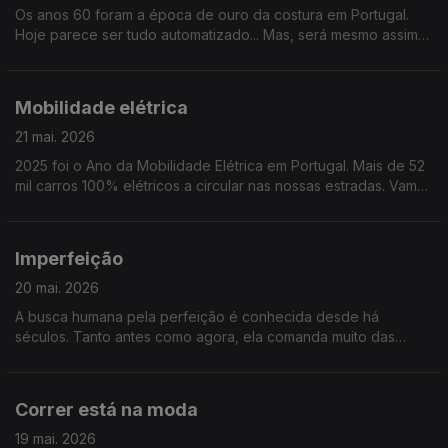
Os anos 60 foram a época de ouro da costura em Portugal.
Hoje parece ser tudo automatizado... Mas, será mesmo assim?
Ou será a costura uma arte que se mantém e se reinventa?
Mobilidade elétrica
21 mai. 2026
2025 foi o Ano da Mobilidade Elétrica em Portugal. Mais de 52
mil carros 100% elétricos a circular nas nossas estradas. Vamos
saber se é para todos ou apenas para uma parte dos
portugueses.
Imperfeição
20 mai. 2026
A busca humana pela perfeição é conhecida desde há
séculos. Tanto antes como agora, ela comanda muito das
nossas vidas. Mas, e o contrário, a imperfeição, o que nos
pode dar e ensinar? Tentaremos responder..
Correr está na moda
19 mai. 2026