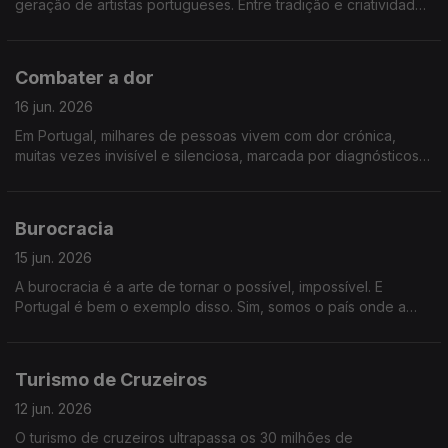
geração de artistas portugueses. Entre tradição e criatividade,
descobrimos como esta arte continua a reinventar-se.
Falaremos sobre macramé
Combater a dor
16 jun. 2026
Em Portugal, milhares de pessoas vivem com dor crónica,
muitas vezes invisível e silenciosa, marcada por diagnósticos
tardios e tratamentos exigentes. A ciência avança e traz
esperança. Falaremos sobre combater a dor.
Burocracia
15 jun. 2026
A burocracia é a arte de tornar o possível, impossível. E
Portugal é bem o exemplo disso. Sim, somos o país onde a
burocracia vale mais do que a eficiência. O Estado é pesado e
está sequestrado. Empresas, e nós, sufocamos e
desesperamos
Turismo de Cruzeiros
12 jun. 2026
O turismo de cruzeiros ultrapassa os 30 milhões de