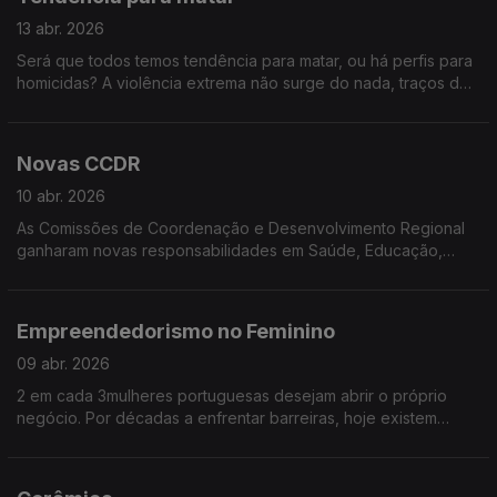
13 abr. 2026
Será que todos temos tendência para matar, ou há perfis para
homicidas? A violência extrema não surge do nada, traços de
psicopatia e fatores sociais podem aumentar o risco de
homicídio. Vamos falar de quando essas tendências se tornam
um perigo mortal.
Novas CCDR
10 abr. 2026
As Comissões de Coordenação e Desenvolvimento Regional
ganharam novas responsabilidades em Saúde, Educação,
Habitação e Fundos Europeus. Estarão, agora, preparadas
para menos burocracia nos procedimentos e mais decisões no
terreno? É o que vamos descobrir
Empreendedorismo no Feminino
09 abr. 2026
2 em cada 3mulheres portuguesas desejam abrir o próprio
negócio. Por décadas a enfrentar barreiras, hoje existem
exemplos de talento, dedicação e sucesso. Conheça algumas!