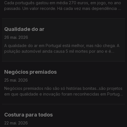
Cada português gastou em média 270 euros, em jogo, no ano
passado. Um valor recorde. Há cada vez mais dependência e
estragos que destroem vidas. “Perigos do Jogo”, é o tema
Qualidade do ar
26 mai. 2026
A qualidade do ar em Portugal está melhor, mas não chega. A
poluição automóvel ainda causa 5 mil mortes por ano e é
apenas uma das causas. O que falta fazer para respirarmos
melhor? Falamos da qualidade do ar
Negócios premiados
25 mai. 2026
Negócios premiados não são só histórias bonitas...são projetos
em que qualidade e inovação foram reconhecidas em Portugal
e lá fora. Mas o que um prémio muda, na prática, numa
empresa? É o que vamos descobrir sobre “Negócios
Premiados”
Costura para todos
22 mai. 2026