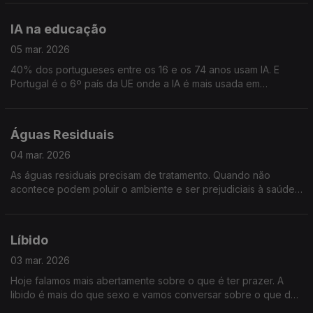
em tempo útil.
IA na educação
05 mar. 2026
40% dos portugueses entre os 16 e os 74 anos usam IA. E
Portugal é o 6º país da UE onde a IA é mais usada em
contexto escolar. A ferramenta divide opiniões. Refletimos
sobre a IA na Educação
Águas Residuais
04 mar. 2026
As águas residuais precisam de tratamento. Quando não
acontece podem poluir o ambiente e ser prejudiciais à saúde
humana. A UE exige o tratamento destas águas. Portugal
falhou, mas está a corrigir. Saberemos mais!
Líbido
03 mar. 2026
Hoje falamos mais abertamente sobre o que é ter prazer. A
libido é mais do que sexo e vamos conversar sobre o que dá
vontade e o que bloqueia esse desejo, como a idade e as