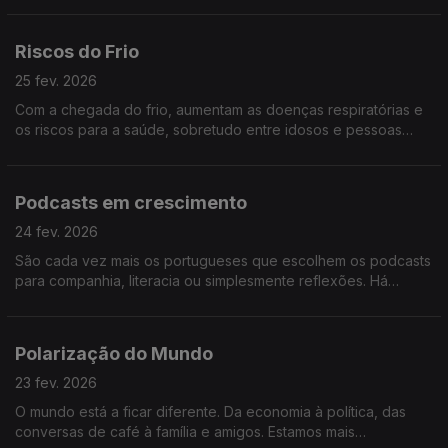
da indústria aeronáutica nacional.
Riscos do Frio
25 fev. 2026
Com a chegada do frio, aumentam as doenças respiratórias e
os riscos para a saúde, sobretudo entre idosos e pessoas
com doenças crónicas. Vamos falar sobre os cuidados
essenciais para se proteger nesta época do ano.
Podcasts em crescimento
24 fev. 2026
São cada vez mais os portugueses que escolhem os podcasts
para companhia, literacia ou simplesmente reflexões. Há
política e economia, mas também há cultura e humor. O
crescimento dos podcasts será tema
Polarização do Mundo
23 fev. 2026
O mundo está a ficar diferente. Da economia à política, das
conversas de café à família e amigos. Estamos mais