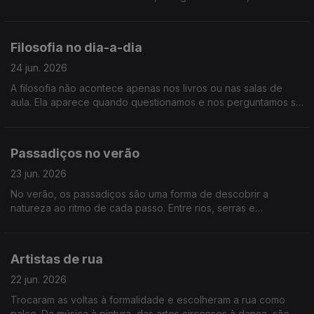
relevos mais acidentados e elevados. Para recordar, vamos
até alguns dos pontos mais elevados de Portugal.
Filosofia no dia-a-dia
24 jun. 2026
A filosofia não acontece apenas nos livros ou nas salas de
aula. Ela aparece quando questionamos e nos perguntamos se
estamos realmente a pensar... falamos de filosofia no dia-a-dia
Passadiços no verão
23 jun. 2026
No verão, os passadiços são uma forma de descobrir a
natureza ao ritmo de cada passo. Entre rios, serras e
paisagens únicas, são excelentes formas de viver o país no
Verão. Vamos percorrer alguns dos mais bonitos passadiços
de Portugal
Artistas de rua
22 jun. 2026
Trocaram as voltas à formalidade e escolheram a rua como
palco. Da música à pintura, das artes circenses à dança, são