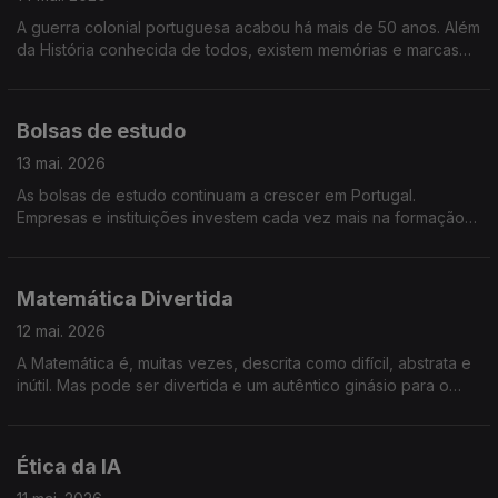
A guerra colonial portuguesa acabou há mais de 50 anos. Além
da História conhecida de todos, existem memórias e marcas
em quem viveu como protagonista. Olhamos para a vida dos
ex-combatentes.
Bolsas de estudo
13 mai. 2026
As bolsas de estudo continuam a crescer em Portugal.
Empresas e instituições investem cada vez mais na formação
como motor de futuro e inclusão. Vamos conhecer o impacto
real destas oportunidades.
Matemática Divertida
12 mai. 2026
A Matemática é, muitas vezes, descrita como difícil, abstrata e
inútil. Mas pode ser divertida e um autêntico ginásio para o
cérebro humano. Mostramos como...
Ética da IA