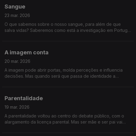
Sangue
23 mar. 2026
O que sabemos sobre o nosso sangue, para além de que
salva vidas? Saberemos como está a investigação em Portugal
e porque continua a ser tão importante doar sangue.
A imagem conta
20 mar. 2026
A imagem pode abrir portas, molda perceções e influencia
decisões. Mas quando será que passa de identidade a
manipulação? Falamos sobre o verdadeiro peso da imagem.
Parentalidade
19 mar. 2026
A parentalidade voltou ao centro do debate público, com o
alargamento da licença parental. Mas ser mãe e ser pai vai
muito além das leis. É um jogo de equilíbrio, entre trabalho e
família, entre limites e afeto.