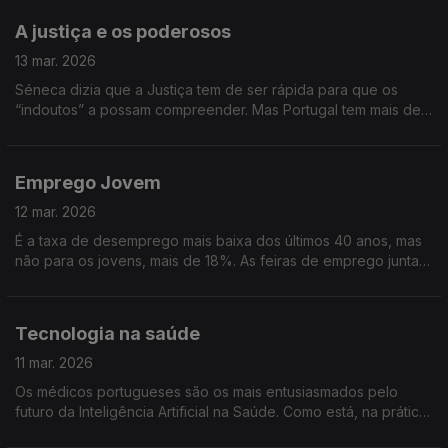
A justiça e os poderosos
13 mar. 2026
Séneca dizia que a Justiça tem de ser rápida para que os
“indoutos” a possam compreender. Mas Portugal tem mais de
um milhão e cem mil processos pendentes. Falamos sobre os
“Poderosos” na Justiça.
Emprego Jovem
12 mar. 2026
É a taxa de desemprego mais baixa dos últimos 40 anos, mas
não para os jovens, mais de 18%. As feiras de emprego juntam
universidades e empresas e podem ser uma das soluções.
Falaremos de Emprego Jovem.
Tecnologia na saúde
11 mar. 2026
Os médicos portugueses são os mais entusiasmados pelo
futuro da Inteligência Artificial na Saúde. Como está, na prática,
a acontecer esta transformação tecnológica? E quais os