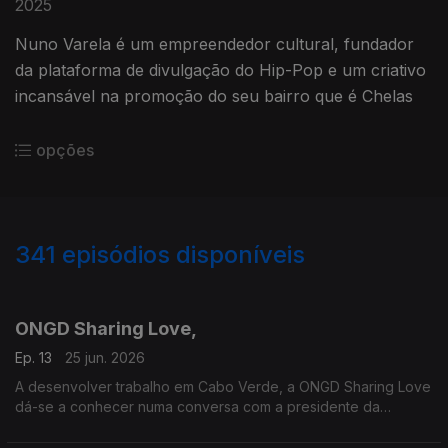
2025
Nuno Varela é um empreendedor cultural, fundador
da plataforma de divulgação do Hip-Pop e um criativo
incansável na promoção do seu bairro que é Chelas
opções
341
episódios disponíveis
910223
848482
808231
ONGD Sharing Love,
Ep. 13
25 jun. 2026
A desenvolver trabalho em Cabo Verde, a ONGD Sharing Love
dá-se a conhecer numa conversa com a presidente da
associação Raquel Lopes