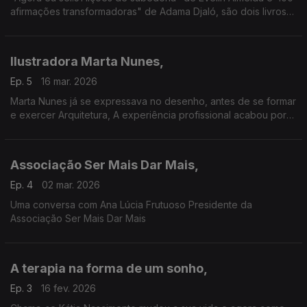
afirmações transformadoras" de Adama Djaló, são dois livros
de auto-ajuda ferramentas para a transformação pessoal
Ilustradora Marta Nunes,
Ep. 5
16 mar. 2026
Marta Nunes já se expressava no desenho, antes de se formar
e exercer Arquitetura, A experiência profissional acabou por
não ser satisfatória e a Marta acabou por se dedicar
inteiramente à ilustração
Associação Ser Mais Dar Mais,
Ep. 4
02 mar. 2026
Uma conversa com Ana Lúcia Frutuoso Presidente da
Associação Ser Mais Dar Mais
A terapia na forma de um sonho,
Ep. 3
16 fev. 2026