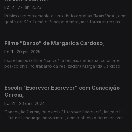
Ep. 2
27 jan. 2025
Publicou recentemente o livro de fotografias "Mais Vida", com
gente de São Tomé e Principe dentro, mas foram muitas as
viagens feitas para que Luís Godinho, o autor, encontrasse a
sua rota.
Filme "Banzo" de Margarida Cardoso,
Ep. 1
20 jan. 2025
Espreitamos o filme "Banzo", a temática africana, colonial e
pós-colonial no trabalho da realizadora Margarida Cardoso
Escola "Escrever Escrever" com Conceição
Garcia,
Ep. 21
23 dez. 2024
Conceição Garcia, da escola "Escrever Escrever", lança o FLI
– Future Language Innovation -, com o objetivo de incentivar o
intercâmbio literário, para salvaguardar, desenvolver e
institucionalizar as línguas crioulas.