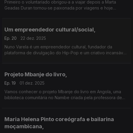
Primeiro o voluntariado obrigou-a a viajar depois a Marta
Geadas Duran tornou-se paixonada por viagens e hoje
trabalha na agência Nomad.
Um empreendedor cultural/social,
Ep. 20
22 dez. 2025
Nuno Varela é um empreendedor cultural, fundador da
plataforma de divulgação do Hip-Pop e um criativo incansável
na promoção do seu bairro que é Chelas
Projeto Mbanje do livro,
Ep. 19
01 dez. 2025
Vamos conhecer o projeto Mbanje do livro em Angola, uma
biblioteca comunitária no Namibe criada pela professora de
literatura Leopoldina Fekayamale
Maria Helena Pinto coreógrafa e bailarina
moçambicana,