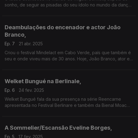
sonho, de seguir as pisadas do seu ídolo no mundo da dança,
se ter desfeito.
Deambulações do encenador e actor João
Branco,
Ep. 7
21 abr. 2025
Criou o festival Mindelact em Cabo Verde, país que também é
seu e onde viveu mais de 30 anos. Hoje, João Branco, ator e
encenador.
Welket Bungué na Berlinale,
Ep. 6
24 fev. 2025
Welket Bungué fala da sua presença na série Reencarne
apresentada no Festival Berlinare e também da Bienal Moac
Biss numa conversa com a jornalista Paula Borges
A Sommelier/Escansão Eveline Borges,
Ep. 5
17 fev. 2025