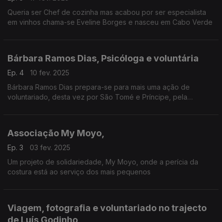
Queria ser Chef de cozinha mas acabou por ser especialista
em vinhos chama-se Eveline Borges e nasceu em Cabo Verde
Bárbara Ramos Dias, Psicóloga e voluntária
Ep. 4
10 fev. 2025
Bárbara Ramos Dias prepara-se para mais uma ação de
voluntariado, desta vez por São Tomé e Príncipe, pela
associação AMEEA. Psicóloga de profissão, a nossa convidada
fala sobre o percurso no voluntariado
Associação My Moyo,
Ep. 3
03 fev. 2025
Um projeto de solidariedade, My Moyo, onde a perícia da
costura está ao serviço dos mais pequenos
Viagem, fotografia e voluntariado no trajecto
de Luís Godinho,