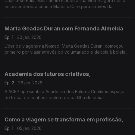
Chama-se Kátia Nascimento mudou a sua vida e agora como
empreendedora criou a Mandi's Care para através da
massoterapia cuidar dos outros.
Marta Geadas Duran com Fernanda Almeida
Ep. 1
30 jan. 2026
Líder de viagens na Nomad, Marta Geadas Dúran, começou
primeiro por viajar através do voluntariado e depois à boleia.
Percorreu mundo, a maior parte das vezes sozinha, e foi
encontrando lugares muito especiais.
Academia dos futuros criativos,
Ep. 2
26 jan. 2026
A ACEP apresenta a Academia dos Futuros Criativos espaço
de troca, de conhecimento e de partilha de ideias
Como a viagem se transforma em profissão,
Ep. 1
05 jan. 2026