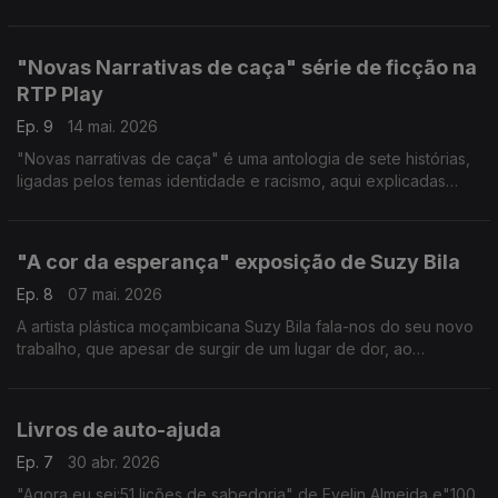
Marçal
"Novas Narrativas de caça" série de ficção na
RTP Play
Ep. 9
14 mai. 2026
"Novas narrativas de caça" é uma antologia de sete histórias,
ligadas pelos temas identidade e racismo, aqui explicadas
pelo criador da série, Luís Almeida.
"A cor da esperança" exposição de Suzy Bila
Ep. 8
07 mai. 2026
A artista plástica moçambicana Suzy Bila fala-nos do seu novo
trabalho, que apesar de surgir de um lugar de dor, ao
transforma-se em objecto de arte, dá lugar à esperança
Livros de auto-ajuda
Ep. 7
30 abr. 2026
"Agora eu sei:51 lições de sabedoria" de Evelin Almeida e"100