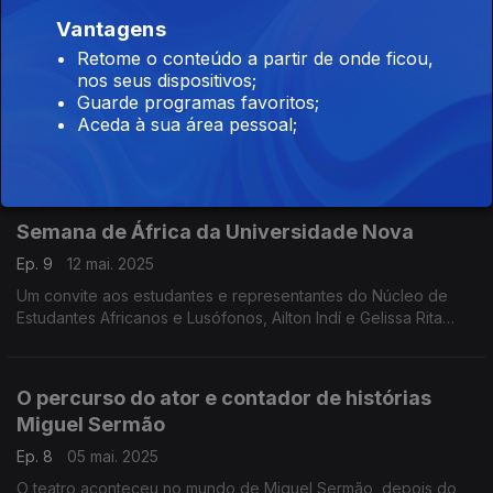
Vantagens
80 anos de vida e 60 do artísta plástico Lívio
Retome o conteúdo a partir de onde ficou,
de Morais,
nos seus dispositivos;
Ep. 10
19 mai. 2025
Guarde programas favoritos;
Aceda à sua área pessoal;
Festejemos os 80 anos de vida e 60 do artísta plástico Lívio de
Morais,
Semana de África da Universidade Nova
Ep. 9
12 mai. 2025
Um convite aos estudantes e representantes do Núcleo de
Estudantes Africanos e Lusófonos, Ailton Indí e Gelissa Rita
Aljofre e também José Indí da FAAP, para uma conversa sobre
a semana de África na Universidade Nova
O percurso do ator e contador de histórias
Miguel Sermão
Ep. 8
05 mai. 2025
O teatro aconteceu no mundo de Miguel Sermão, depois do