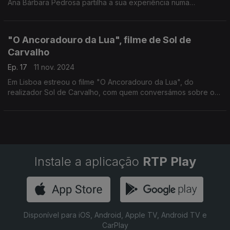
Ana Bárbara Pedrosa partilha a sua experiência numa
conversa com a jornalista Paula Borges
"O Ancoradouro da Lua", filme de Sol de
Carvalho
Ep. 17
11 nov. 2024
Em Lisboa estreou o filme "O Ancoradouro da Lua", do
realizador Sol de Carvalho, com quem conversámos sobre o
processo de criação do filme e a colaboração do escritor Mia
Couto.
Instale a aplicação
RTP Play
Disponível para iOS, Android, Apple TV, Android TV e
CarPlay