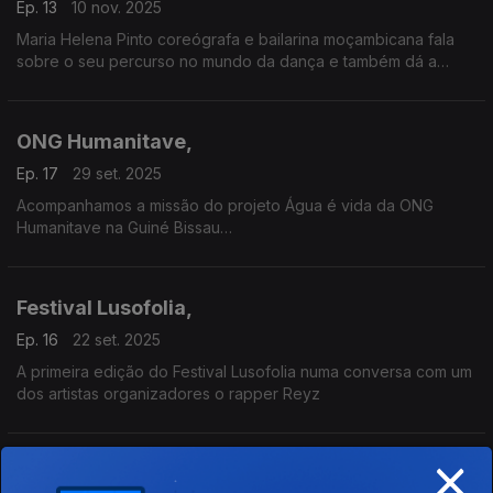
Ep. 13
10 nov. 2025
Maria Helena Pinto coreógrafa e bailarina moçambicana fala
sobre o seu percurso no mundo da dança e também dá a
conhecer a sua faceta literária
ONG Humanitave,
Ep. 17
29 set. 2025
Acompanhamos a missão do projeto Água é vida da ONG
Humanitave na Guiné Bissau
numa conversa com o presidente da ONG Tiago Costa e o
empresário Helder Marinho Ferreira
Festival Lusofolia,
Ep. 16
22 set. 2025
A primeira edição do Festival Lusofolia numa conversa com um
dos artistas organizadores o rapper Reyz
×
Teresa Noronha entre a solidariedade e o