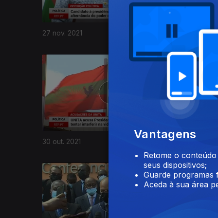
27 nov. 2021
20 nov. 2
572271
Vantagens
30 out. 2021
23 out. 20
Retome o conteúdo a
seus dispositivos;
Guarde programas f
Aceda à sua área pe