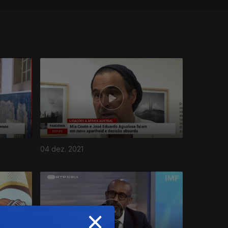
04 dez. 2021
×