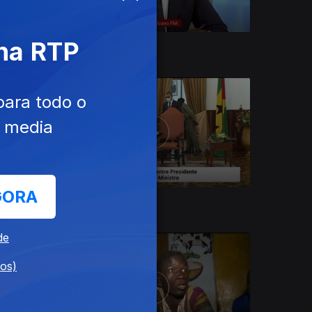
 na RTP
06 nov. 2021
para todo o
e media
GORA
09 out. 2021
de
dos)