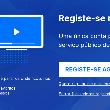
Registe-se
021
13 nov. 2021
Uma única conta 
serviço público d
REGISTE-SE A
21
16 out. 2021
 partir de onde ficou, nos
Quero registar-me mais tar
avoritos;
ssoal;
Entrar (utilizadores regista