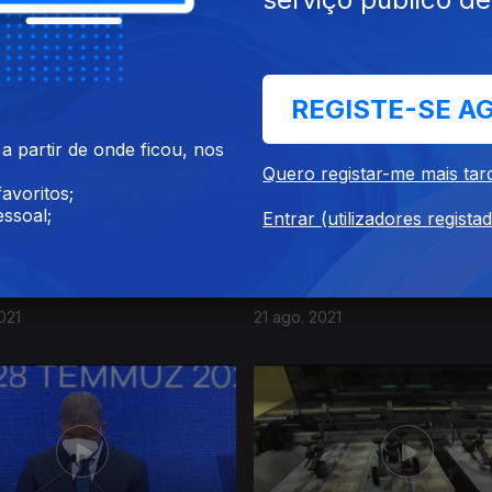
21
18 set. 2021
REGISTE-SE A
 partir de onde ficou, nos
Quero registar-me mais tar
avoritos;
ssoal;
Entrar (utilizadores regista
021
21 ago. 2021