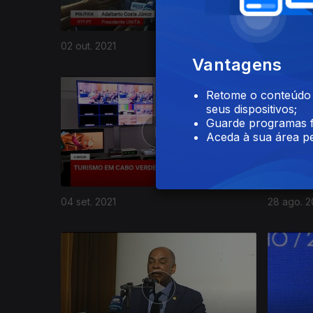
02 out. 2021
25 set. 20
Vantagens
Retome o conteúdo a
seus dispositivos;
Guarde programas f
Aceda à sua área pe
04 set. 2021
28 ago. 2
558777