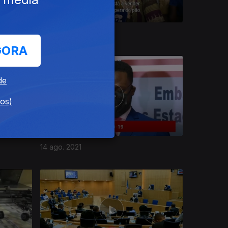
11 set. 2021
GORA
de
dos)
14 ago. 2021