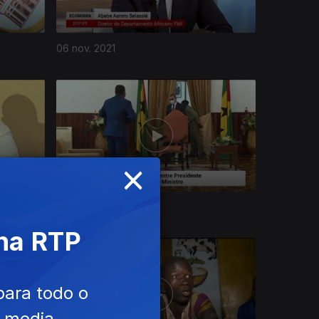
06 nov. 2021
×
09 out. 2021
 na RTP
para todo o
e media