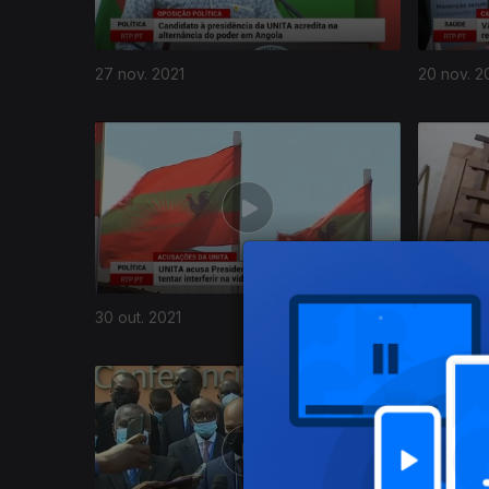
27 nov. 2021
20 nov. 2
572271
30 out. 2021
23 out. 20