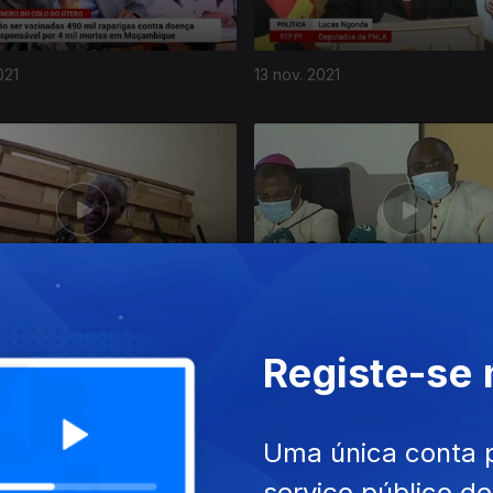
021
13 nov. 2021
21
16 out. 2021
Registe-se
Uma única conta 
serviço público d