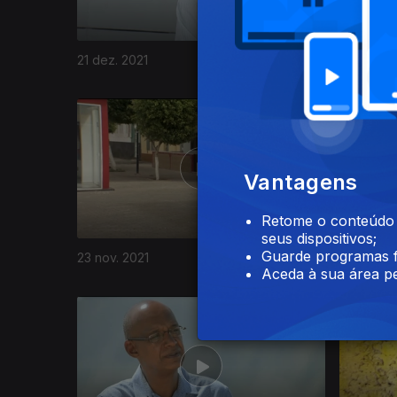
21 dez. 2021
14 dez. 2
576968
Vantagens
Retome o conteúdo a
seus dispositivos;
Guarde programas f
23 nov. 2021
16 nov. 2
Aceda à sua área pe