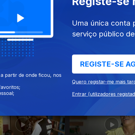
Registe-se
021
07 dez. 2021
Uma única conta 
serviço público d
REGISTE-SE A
 partir de onde ficou, nos
Quero registar-me mais tar
avoritos;
021
09 nov. 2021
ssoal;
Entrar (utilizadores regista