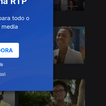
 na RTP
30 nov. 2021
para todo o
e media
GORA
de
02 nov. 2021
dos)