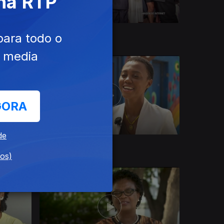
 na RTP
30 nov. 2021
para todo o
e media
GORA
de
02 nov. 2021
dos)