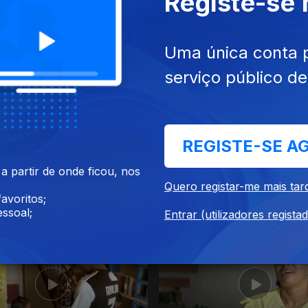
Registe-se
021
07 dez. 2021
Uma única conta 
serviço público d
REGISTE-SE A
 partir de onde ficou, nos
Quero registar-me mais tar
avoritos;
021
09 nov. 2021
ssoal;
Entrar (utilizadores regista