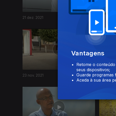
21 dez. 2021
14 dez. 2
576968
Vantagens
Retome o conteúdo a
seus dispositivos;
Guarde programas f
23 nov. 2021
16 nov. 2
Aceda à sua área pe