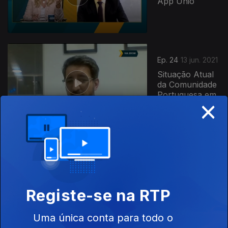
App Unió
549526
Ep. 24
13 jun. 2021
Situação Atual
da Comunidade
Portuguesa em
×
Moçambique
Ep. 23
06 jun. 2021
Contingente
Especial para
Emigrantes e
Luso-
Registe-se na RTP
descendentes
Uma única conta para todo o