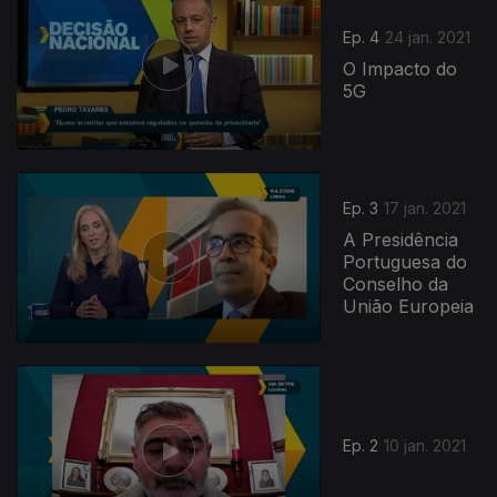
Ep. 4
24 jan. 2021
O Impacto do
5G
Ep. 3
17 jan. 2021
A Presidência
Portuguesa do
Conselho da
União Europeia
515614
Ep. 2
10 jan. 2021