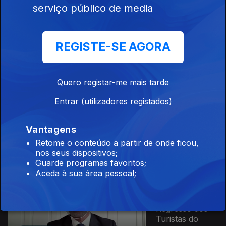
serviço público de media
Ep. 22
30 mai. 2021
Raia Termal
Como Destino
REGISTE-SE AGORA
Turístico
Quero registar-me mais tarde
Ep. 21
23 mai. 2021
Entrar (utilizadores registados)
Madeira e
Açores
Discriminados
Vantagens
Pelo Programa
Retome o conteúdo a partir de onde ficou,
Regressar
nos seus dispositivos;
Guarde programas favoritos;
Aceda à sua área pessoal;
Ep. 20
16 mai. 2021
Impacto do
Regresso dos
Turistas do