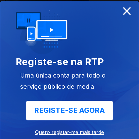
×
Ep. 8
22 abr. 2021
Registe-se na RTP
Uma única conta para todo o
Ep. 8
21 abr. 2021
serviço público de media
REGISTE-SE AGORA
Ep. 7
08 abr. 2021
Quero registar-me mais tarde