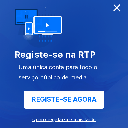
×
Ep. 8
21 abr. 2021
Registe-se na RTP
Uma única conta para todo o
serviço público de media
Ep. 7
08 abr. 2021
REGISTE-SE AGORA
Quero registar-me mais tarde