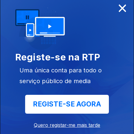
×
Ep. 8
21 abr. 2021
Registe-se na RTP
Uma única conta para todo o
serviço público de media
Ep. 7
08 abr. 2021
REGISTE-SE AGORA
Quero registar-me mais tarde