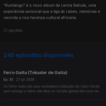
“Kumlango” é o novo album de Lenna Bahule, uma
experiência sensorial que a liga às raízes, memórias e
recorda a rica herança cultural africana.
opções
245
episódios disponíveis
927933
910957
879247
855818
835661
812105
792848
768989
Ferro Gaita (Tokador de Gaita)
Ep. 30
27 jul. 2026
Os Ferro Gaita são uma verdadeira instituição de Cabo Verde
que carrega o sabor das ilhas no circuito global dos sons da
lusofonia.