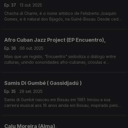
Ep. 37
13 out. 2025
Chacha di Charmi, é o nome artístico de Felisberto Joaquim
Gomes, e é natural dos Bijagós, na Guiné-Bissau. Desde cedo,
mostrou paixão pela dança e pelo canto.
Afro Cuban Jazz Project (EP Encuentro),
Ep. 36
06 out. 2025
Mais que um registo, “Encuentro” simboliza o diálogo entre
culturas, unindo sonoridades afro-cubanas, crioulas e
jazzísticas num gesto de partilha.
Samis Di Gumbé ( Gassidjadú )
Ep. 35
29 set. 2025
Samis di Gumbé nasceu em Bissau em 1981. Iniciou a sua
carreira musical aos 16 anos ainda em Bissau, inspirado pelo
irmão Patcheco Di Gumbé.
Calu Moreira (Alma),