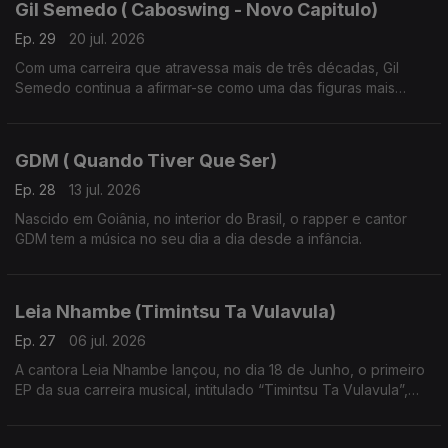
Gil Semedo ( Caboswing - Novo Capitulo)
Ep. 29
20 jul. 2026
Com uma carreira que atravessa mais de três décadas, Gil
Semedo continua a afirmar-se como uma das figuras mais
influentes da música lusófona.
GDM ( Quando Tiver Que Ser)
Ep. 28
13 jul. 2026
Nascido em Goiânia, no interior do Brasil, o rapper e cantor
GDM tem a música no seu dia a dia desde a infância.
Leia Nhambe (Timintsu Ta Vulavula)
Ep. 27
06 jul. 2026
A cantora Leia Nhambe lançou, no dia 18 de Junho, o primeiro
EP da sua carreira musical, intitulado “Timintsu Ta Vulavula”,
que traduzido do Xichangana para português significa “Raízes
Falam”.