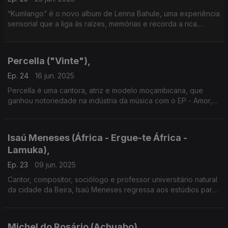
“Kumlango” é o novo album de Lenna Bahule, uma experiência
sensorial que a liga às raízes, memórias e recorda a rica
herança cultural africana.
Percella ("Vinte"),
Ep. 24
16 jun. 2025
Percella é uma cantora, atriz e modelo moçambicana, que
ganhou notoriedade na indústria da música com o EP - Amor,
editado em 2021.
Isaú Meneses (África - Ergue-te África -
Lamuka),
Ep. 23
09 jun. 2025
Cantor, compositor, sociólogo e professor universitário natural
da cidade da Beira, Isaú Meneses regressa aos estúdios para
gravar o 13º álbum de originais.
Michel do Rosário (Achuabo),