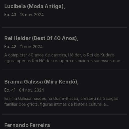
Lucibela (Moda Antiga),
Ep. 43
18 nov. 2024
Rei Helder (Best Of 40 Anos),
Ep. 42
11 nov. 2024
A completar 40 anos de carreira, Hélder, o Rei do Kuduro,
agora apenas Rei Hélder recupera os maiores sucessos que o
tornaram um dos artistas angolanos mais reconhecidos em
Portugal.
Braima Galissa (Mira Kendô),
Ep. 41
04 nov. 2024
Braima Galissá nasceu na Guiné-Bissau, cresceu na tradição
familiar dos griots, figuras íntimas da história cultural e
identitária do povo Mandinga.
Fernando Ferreira