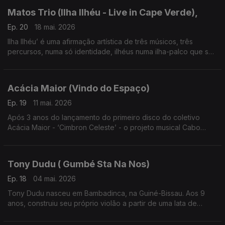
Matos Trio (Ilha Ilhéu - Live in Cape Verde),
Ep. 20
18 mai. 2026
Ilha Ilhéu’ é uma afirmação artística de três músicos, três
percursos, numa só identidade, ilhéus numa ilha-palco que se
projeta globalmente.
Acácia Maior (Vindo do Espaço)
Ep. 19
11 mai. 2026
Após 3 anos do lançamento do primeiro disco do coletivo
Acácia Maior - ‘Cimbron Celeste’ - o projeto musical Cabo
Verdiano de Luis Firmino e Henrique Silva volta às edições
com o trabalho ‘Vindo do Espaço’,
Tony Dudu ( Gumbé Sta Na Nos)
Ep. 18
04 mai. 2026
Tony Dudu nasceu em Bambadinca, na Guiné-Bissau. Aos 9
anos, construiu seu próprio violão a partir de uma lata de
azeite, um cabo de vassoura e duas cordas de nylon.