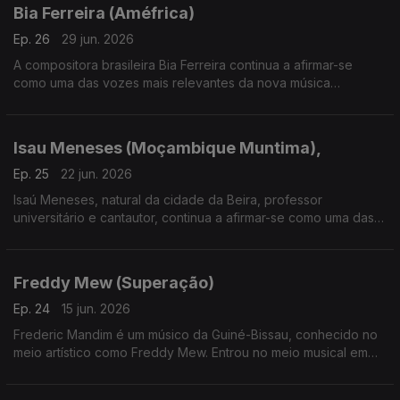
Bia Ferreira (Améfrica)
Ep. 26
29 jun. 2026
A compositora brasileira Bia Ferreira continua a afirmar-se
como uma das vozes mais relevantes da nova música
brasileira.Acaba de lançar o disco "Améfrica".
Isau Meneses (Moçambique Muntima),
Ep. 25
22 jun. 2026
Isaú Meneses, natural da cidade da Beira, professor
universitário e cantautor, continua a afirmar-se como uma das
vozes mais influentes da música moçambicana. Em 2026
apresenta o disco "Moçambique Muntima".
Freddy Mew (Superação)
Ep. 24
15 jun. 2026
Frederic Mandim é um músico da Guiné-Bissau, conhecido no
meio artístico como Freddy Mew. Entrou no meio musical em
2009 no Bairro de Pluba, integrando os Melomaníacos.