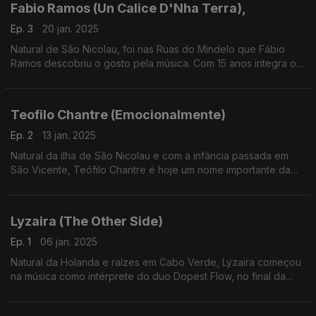
Fabio Ramos (Un Calice D'Nha Terra),
Ep. 3
20 jan. 2025
Natural de São Nicolau, foi nas Ruas do Mindelo que Fábio
Ramos descobriu o gosto pela música. Com 15 anos integra o
grupo de Hip Hop – Rap Soldiers, antes de viajar pelo mundo
como marinheiro, seguindo o exemplo do pai.
Teofilo Chantre (Emocionalmente)
Ep. 2
13 jan. 2025
Natural da ilha de São Nicolau e com a infância passada em
São Vicente, Teófilo Chantre é hoje um nome importante da
canção Cabo Verdiana gravada em França, país que o
acolheu aos 14 anos.
Lyzaira (The Other Side)
Ep. 1
06 jan. 2025
Natural da Holanda e raízes em Cabo Verde, Lyzaira começou
na música como intérprete do duo Dopest Flow, no final da
década de 2000. Regressaria em 2022 ao ativo com o single
Catch The Vibe.