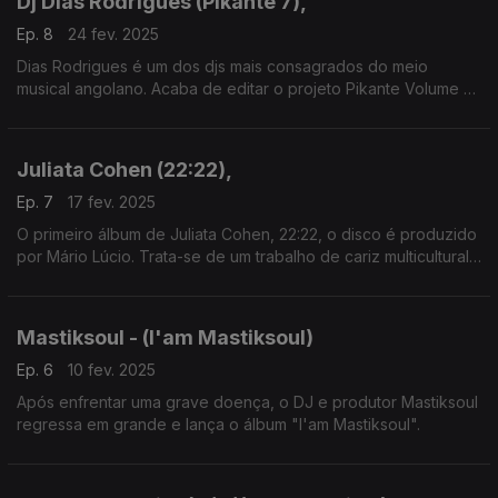
Dj Dias Rodrigues (Pikante 7),
Ep. 8
24 fev. 2025
Dias Rodrigues é um dos djs mais consagrados do meio
musical angolano. Acaba de editar o projeto Pikante Volume 7,
um álbum de remisturas que junta clássicos de Angola e de
Cabo verde com novas roupagens. Lá estão originais dos
Tropical Band, Tubarões, Rei Hélder e Ruca Van-Dunen. Inclui
Juliata Cohen (22:22),
as participações entre outros de Tito Paris, Ary, Punidor, Lulas
da Paixão, Massano Júnior e Badoxa.
Ep. 7
17 fev. 2025
O primeiro álbum de Juliata Cohen, 22:22, o disco é produzido
por Mário Lúcio. Trata-se de um trabalho de cariz multicultural
e cosmopolita, gravado em Lisboa. Juliata Cohen nasceu em
França.
Mastiksoul - (I'am Mastiksoul)
Ep. 6
10 fev. 2025
Após enfrentar uma grave doença, o DJ e produtor Mastiksoul
regressa em grande e lança o álbum "I'am Mastiksoul".