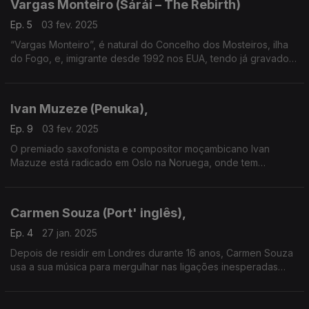
Vargas Monteiro (Sáráí – The Rebirth)
Ep. 5
03 fev. 2025
“Vargas Monteiro”, é natural do Concelho dos Mosteiros, ilha
do Fogo, e, imigrante desde 1992 nos EUA, tendo já gravado
quatro álbuns a solo, dois com a banda Kreation, para além de
várias colaborações individuais.
Ivan Muzeze (Penuka),
Ep. 9
03 fev. 2025
O premiado saxofonista e compositor moçambicano Ivan
Mazuze está radicado em Oslo na Noruega, onde tem
gravado com reconhecidos artistas internacionais.
Carmen Souza (Port' inglês),
Ep. 4
27 jan. 2025
Depois de residir em Londres durante 16 anos, Carmen Souza
usa a sua música para mergulhar nas ligações inesperadas
entre a sua terra ancestral, Cabo Verde, e o Reino Unido, país
que tem alimentado a sua criatividade. I