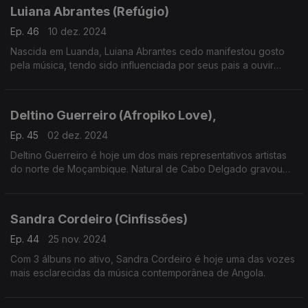
Luiana Abrantes (Refúgio)
Ep. 46
10 dez. 2024
Nascida em Luanda, Luiana Abrantes cedo manifestou gosto
pela música, tendo sido influenciada por seus pais a ouvir
música dos mais diversos cantos do mundo.
Deltino Guerreiro (Afropiko Love),
Ep. 45
02 dez. 2024
Deltino Guerreiro é hoje um dos mais representativos artistas
do norte de Moçambique. Natural de Cabo Delgado gravou
em Maputo Afropiko Love, o 3º álbum de originais.
Sandra Cordeiro (Cinfissões)
Ep. 44
25 nov. 2024
Com 3 álbuns no ativo, Sandra Cordeiro é hoje uma das vozes
mais esclarecidas da música contemporânea de Angola.