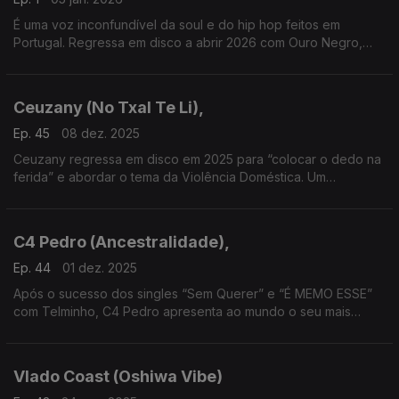
É uma voz inconfundível da soul e do hip hop feitos em
Portugal. Regressa em disco a abrir 2026 com Ouro Negro,
onde conta com a ajuda de cLóvis, Mick Trovoada, Carlos
Veiga e Xico Santos
Ceuzany (No Txal Te Li),
Ep. 45
08 dez. 2025
Ceuzany regressa em disco em 2025 para “colocar o dedo na
ferida” e abordar o tema da Violência Doméstica. Um
testemunho pessoal que decidiu trazer para a música no álbum
– No Tchal Te Li.
C4 Pedro (Ancestralidade),
Ep. 44
01 dez. 2025
Após o sucesso dos singles “Sem Querer” e “É MEMO ESSE”
com Telminho, C4 Pedro apresenta ao mundo o seu mais
recente e ambicioso projeto: O álbum Ancestralidade.
Vlado Coast (Oshiwa Vibe)