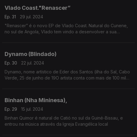
Vlado Coast."Renascer”
Ep. 31
29 jul. 2024
"Renascer” é o novo EP de Vlado Coast. Natural do Cunene,
no sul de Angola, Vlado tem vindo a desenvolver a sua
carreira nos últimos ano a partir de França.
Dynamo (Blindado)
Ep. 30
22 jul. 2024
Dynamo, nome artístico de Eder dos Santos (ilha do Sal, Cabo
Verde, 25 de junho de 19O artista conta com mais de 100 mil
seguidores nas redes sociai e mais de 30 milhões de
visualizações nas suas músicas no YouTube.
Binhan (Nha Mininesa),
Ep. 29
15 jul. 2024
Binhan Quimor é natural de Catió no sul da Guiné-Bissau, e
entrou na música através da Igreja Evangélica local