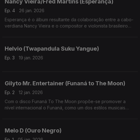
Nancy Vieira/Fred Martins (Esperança)
Ep. 4
26 jan. 2026
Esperança é o álbum resultante da colaboração entre a cabo-
verdiana Nancy Vieira e o compositor e violonista brasileiro
Fred Martins.
Helvio (Twapandula Suku Yangue)
Ep. 3
19 jan. 2026
Gilyto Mr. Entertainer (Funaná to The Moon)
Ep. 2
12 jan. 2026
Com o disco Funaná To The Moon propõe-se promover a
nível internacional o Funaná, como um dos estilos musicais
mais antigos, energéticos e representativos da identidade
cultural de Cabo Verde
Melo D (Ouro Negro)
Ep. 1
05 jan. 2026