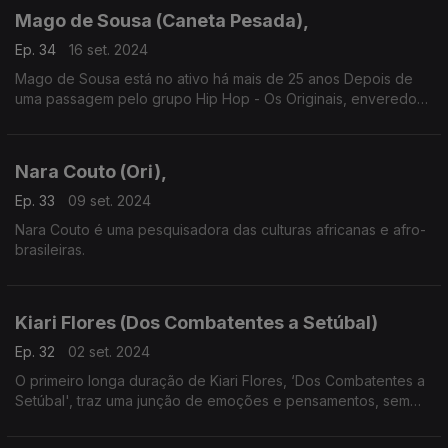
Mago de Sousa (Caneta Pesada),
Ep. 34
16 set. 2024
Mago de Sousa está no ativo há mais de 25 anos Depois de
uma passagem pelo grupo Hip Hop - Os Originais, enveredou
pela carreira a solo afirmando-se até hoje como um dos
artistas da nova geração.
Nara Couto (Ori),
Ep. 33
09 set. 2024
Nara Couto é uma pesquisadora das culturas africanas e afro-
brasileiras.
Kiari Flores (Dos Combatentes a Setúbal)
Ep. 32
02 set. 2024
O primeiro longa duração de Kiari Flores, ‘Dos Combatentes a
Setúbal', traz uma junção de emoções e pensamentos, sem
filtros, com a real visão que tem sobre a vida.