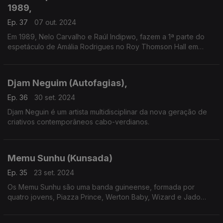
1989,
Ep. 37
07 out. 2024
Em 1989, Nelo Carvalho e Raúl Indipwo, fazem a 1ª parte do
espetáculo de Amália Rodrigues no Roy Thomson Hall em
Toronto, Canadá. O concerto gravado ao vivo acaba de ser
reeditado
Djam Neguim (Autofagias),
Ep. 36
30 set. 2024
Djam Neguin é um artista multidisciplinar da nova geração de
criativos contemporâneos cabo-verdianos.
Memu Sunhu (Kunsada)
Ep. 35
23 set. 2024
Os Memu Sunhu são uma banda guineense, formada por
quatro jovens, Piazza Prince, Werton Baby, Wizard e Jado
Decz.