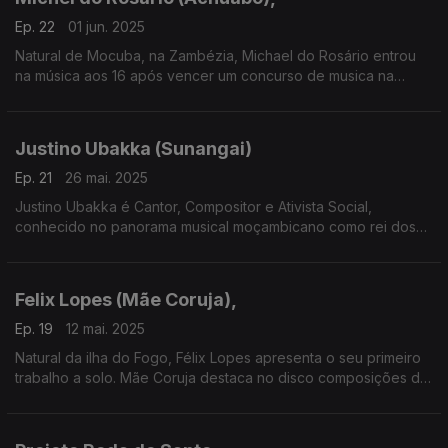
Ep. 22
01 jun. 2025
Natural de Mocuba, na Zambézia, Michael do Rosário entrou
na música aos 16 após vencer um concurso de musica na
cidade de Quelimane com o grupo “KEM Boys”
Justino Ubakka (Sunangai)
Ep. 21
26 mai. 2025
Justino Ubakka é Cantor, Compositor e Ativista Social,
conhecido no panorama musical moçambicano como rei dos
casamentos!
Felix Lopes (Mãe Coruja),
Ep. 19
12 mai. 2025
Natural da ilha do Fogo, Félix Lopes apresenta o seu primeiro
trabalho a solo. Mãe Coruja destaca no disco composições de
vários autores do Fogo, como Júlio Correia, Txota, Dany Lobo
ou Talulo.