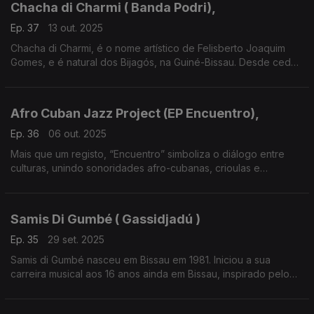
Chacha di Charmi ( Banda Podri),
Ep. 37
13 out. 2025
Chacha di Charmi, é o nome artístico de Felisberto Joaquim
Gomes, e é natural dos Bijagós, na Guiné-Bissau. Desde cedo,
mostrou paixão pela dança e pelo canto.
Afro Cuban Jazz Project (EP Encuentro),
Ep. 36
06 out. 2025
Mais que um registo, “Encuentro” simboliza o diálogo entre
culturas, unindo sonoridades afro-cubanas, crioulas e
jazzísticas num gesto de partilha.
Samis Di Gumbé ( Gassidjadú )
Ep. 35
29 set. 2025
Samis di Gumbé nasceu em Bissau em 1981. Iniciou a sua
carreira musical aos 16 anos ainda em Bissau, inspirado pelo
irmão Patcheco Di Gumbé.