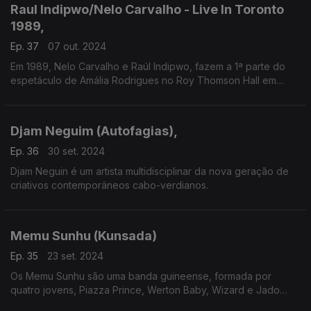
Raul Indipwo/Nelo Carvalho - Live In Toronto
1989,
Ep. 37
07 out. 2024
Em 1989, Nelo Carvalho e Raúl Indipwo, fazem a 1ª parte do
espetáculo de Amália Rodrigues no Roy Thomson Hall em
Toronto, Canadá. O concerto gravado ao vivo acaba de ser
reeditado
Djam Neguim (Autofagias),
Ep. 36
30 set. 2024
Djam Neguin é um artista multidisciplinar da nova geração de
criativos contemporâneos cabo-verdianos.
Memu Sunhu (Kunsada)
Ep. 35
23 set. 2024
Os Memu Sunhu são uma banda guineense, formada por
quatro jovens, Piazza Prince, Werton Baby, Wizard e Jado
Decz.