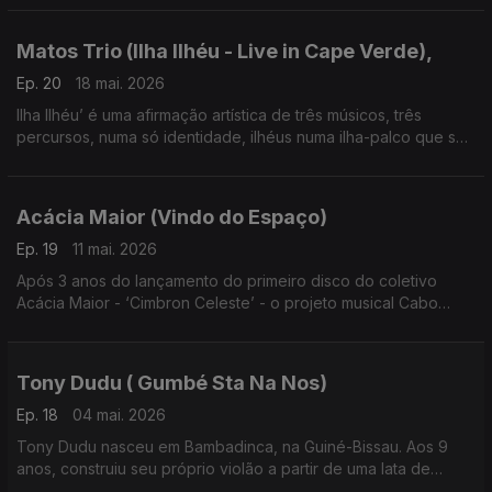
Matos Trio (Ilha Ilhéu - Live in Cape Verde),
Ep. 20
18 mai. 2026
Ilha Ilhéu’ é uma afirmação artística de três músicos, três
percursos, numa só identidade, ilhéus numa ilha-palco que se
projeta globalmente.
Acácia Maior (Vindo do Espaço)
Ep. 19
11 mai. 2026
Após 3 anos do lançamento do primeiro disco do coletivo
Acácia Maior - ‘Cimbron Celeste’ - o projeto musical Cabo
Verdiano de Luis Firmino e Henrique Silva volta às edições
com o trabalho ‘Vindo do Espaço’,
Tony Dudu ( Gumbé Sta Na Nos)
Ep. 18
04 mai. 2026
Tony Dudu nasceu em Bambadinca, na Guiné-Bissau. Aos 9
anos, construiu seu próprio violão a partir de uma lata de
azeite, um cabo de vassoura e duas cordas de nylon.