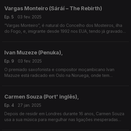
Vargas Monteiro (Sáráí – The Rebirth)
Ep. 5
03 fev. 2025
“Vargas Monteiro”, é natural do Concelho dos Mosteiros, ilha
do Fogo, e, imigrante desde 1992 nos EUA, tendo já gravado
quatro álbuns a solo, dois com a banda Kreation, para além de
várias colaborações individuais.
Ivan Muzeze (Penuka),
Ep. 9
03 fev. 2025
O premiado saxofonista e compositor moçambicano Ivan
Mazuze está radicado em Oslo na Noruega, onde tem
gravado com reconhecidos artistas internacionais.
Carmen Souza (Port' inglês),
Ep. 4
27 jan. 2025
Depois de residir em Londres durante 16 anos, Carmen Souza
usa a sua música para mergulhar nas ligações inesperadas
entre a sua terra ancestral, Cabo Verde, e o Reino Unido, país