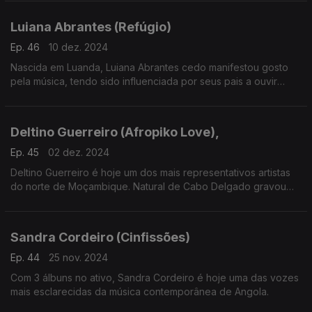
Catch The Vibe.
Luiana Abrantes (Refúgio)
Ep. 46
10 dez. 2024
Nascida em Luanda, Luiana Abrantes cedo manifestou gosto
pela música, tendo sido influenciada por seus pais a ouvir
música dos mais diversos cantos do mundo.
Deltino Guerreiro (Afropiko Love),
Ep. 45
02 dez. 2024
Deltino Guerreiro é hoje um dos mais representativos artistas
do norte de Moçambique. Natural de Cabo Delgado gravou
em Maputo Afropiko Love, o 3º álbum de originais.
Sandra Cordeiro (Cinfissões)
Ep. 44
25 nov. 2024
Com 3 álbuns no ativo, Sandra Cordeiro é hoje uma das vozes
mais esclarecidas da música contemporânea de Angola.