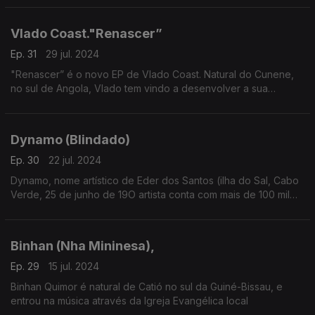
Vlado Coast."Renascer”
Ep. 31
29 jul. 2024
"Renascer” é o novo EP de Vlado Coast. Natural do Cunene,
no sul de Angola, Vlado tem vindo a desenvolver a sua
carreira nos últimos ano a partir de França.
Dynamo (Blindado)
Ep. 30
22 jul. 2024
Dynamo, nome artístico de Eder dos Santos (ilha do Sal, Cabo
Verde, 25 de junho de 19O artista conta com mais de 100 mil
seguidores nas redes sociai e mais de 30 milhões de
visualizações nas suas músicas no YouTube.
Binhan (Nha Mininesa),
Ep. 29
15 jul. 2024
Binhan Quimor é natural de Catió no sul da Guiné-Bissau, e
entrou na música através da Igreja Evangélica local