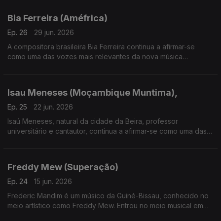
Falam”.
Bia Ferreira (Améfrica)
Ep. 26
29 jun. 2026
A compositora brasileira Bia Ferreira continua a afirmar-se
como uma das vozes mais relevantes da nova música
brasileira.Acaba de lançar o disco "Améfrica".
Isau Meneses (Moçambique Muntima),
Ep. 25
22 jun. 2026
Isaú Meneses, natural da cidade da Beira, professor
universitário e cantautor, continua a afirmar-se como uma das
vozes mais influentes da música moçambicana. Em 2026
apresenta o disco "Moçambique Muntima".
Freddy Mew (Superação)
Ep. 24
15 jun. 2026
Frederic Mandim é um músico da Guiné-Bissau, conhecido no
meio artístico como Freddy Mew. Entrou no meio musical em
2009 no Bairro de Pluba, integrando os Melomaníacos.