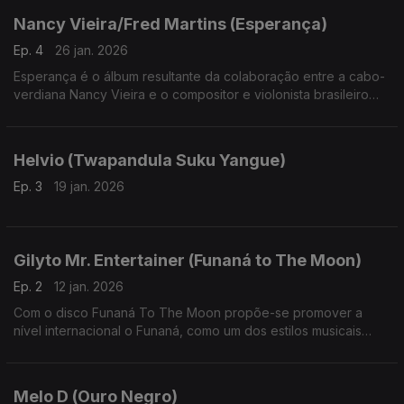
Nancy Vieira/Fred Martins (Esperança)
Ep. 4
26 jan. 2026
Esperança é o álbum resultante da colaboração entre a cabo-
verdiana Nancy Vieira e o compositor e violonista brasileiro
Fred Martins.
Helvio (Twapandula Suku Yangue)
Ep. 3
19 jan. 2026
Gilyto Mr. Entertainer (Funaná to The Moon)
Ep. 2
12 jan. 2026
Com o disco Funaná To The Moon propõe-se promover a
nível internacional o Funaná, como um dos estilos musicais
mais antigos, energéticos e representativos da identidade
cultural de Cabo Verde
Melo D (Ouro Negro)