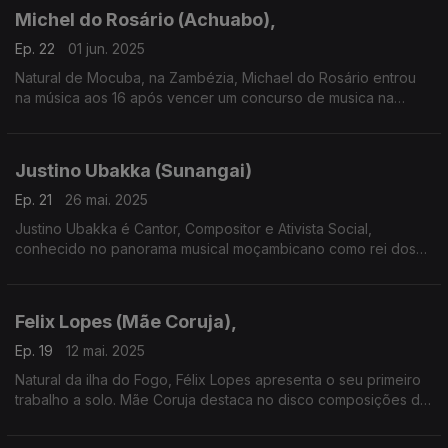
Michel do Rosário (Achuabo),
Ep. 22
01 jun. 2025
Natural de Mocuba, na Zambézia, Michael do Rosário entrou
na música aos 16 após vencer um concurso de musica na
cidade de Quelimane com o grupo “KEM Boys”
Justino Ubakka (Sunangai)
Ep. 21
26 mai. 2025
Justino Ubakka é Cantor, Compositor e Ativista Social,
conhecido no panorama musical moçambicano como rei dos
casamentos!
Felix Lopes (Mãe Coruja),
Ep. 19
12 mai. 2025
Natural da ilha do Fogo, Félix Lopes apresenta o seu primeiro
trabalho a solo. Mãe Coruja destaca no disco composições de
vários autores do Fogo, como Júlio Correia, Txota, Dany Lobo
ou Talulo.