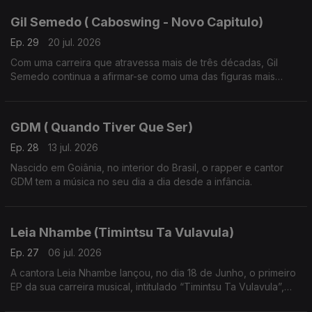
Gil Semedo ( Caboswing - Novo Capitulo)
Ep. 29
20 jul. 2026
Com uma carreira que atravessa mais de três décadas, Gil
Semedo continua a afirmar-se como uma das figuras mais
influentes da música lusófona.
GDM ( Quando Tiver Que Ser)
Ep. 28
13 jul. 2026
Nascido em Goiânia, no interior do Brasil, o rapper e cantor
GDM tem a música no seu dia a dia desde a infância.
Leia Nhambe (Timintsu Ta Vulavula)
Ep. 27
06 jul. 2026
A cantora Leia Nhambe lançou, no dia 18 de Junho, o primeiro
EP da sua carreira musical, intitulado “Timintsu Ta Vulavula”,
que traduzido do Xichangana para português significa “Raízes