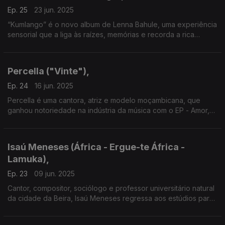
Ep. 25
23 jun. 2025
“Kumlango” é o novo album de Lenna Bahule, uma experiência
sensorial que a liga às raízes, memórias e recorda a rica
herança cultural africana.
Percella ("Vinte"),
Ep. 24
16 jun. 2025
Percella é uma cantora, atriz e modelo moçambicana, que
ganhou notoriedade na indústria da música com o EP - Amor,
editado em 2021.
Isaú Meneses (África - Ergue-te África -
Lamuka),
Ep. 23
09 jun. 2025
Cantor, compositor, sociólogo e professor universitário natural
da cidade da Beira, Isaú Meneses regressa aos estúdios para
gravar o 13º álbum de originais.