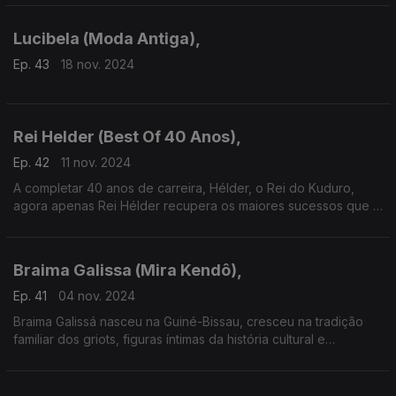
Lucibela (Moda Antiga),
Ep. 43
18 nov. 2024
Rei Helder (Best Of 40 Anos),
Ep. 42
11 nov. 2024
A completar 40 anos de carreira, Hélder, o Rei do Kuduro,
agora apenas Rei Hélder recupera os maiores sucessos que o
tornaram um dos artistas angolanos mais reconhecidos em
Portugal.
Braima Galissa (Mira Kendô),
Ep. 41
04 nov. 2024
Braima Galissá nasceu na Guiné-Bissau, cresceu na tradição
familiar dos griots, figuras íntimas da história cultural e
identitária do povo Mandinga.