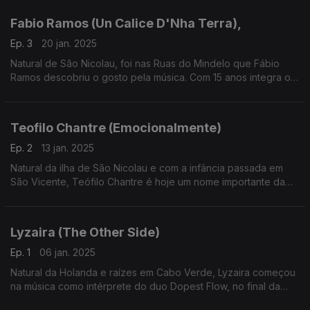
que tem alimentado a sua criatividade. I
Fabio Ramos (Un Calice D'Nha Terra),
Ep. 3
20 jan. 2025
Natural de São Nicolau, foi nas Ruas do Mindelo que Fábio
Ramos descobriu o gosto pela música. Com 15 anos integra o
grupo de Hip Hop – Rap Soldiers, antes de viajar pelo mundo
como marinheiro, seguindo o exemplo do pai.
Teofilo Chantre (Emocionalmente)
Ep. 2
13 jan. 2025
Natural da ilha de São Nicolau e com a infância passada em
São Vicente, Teófilo Chantre é hoje um nome importante da
canção Cabo Verdiana gravada em França, país que o
acolheu aos 14 anos.
Lyzaira (The Other Side)
Ep. 1
06 jan. 2025
Natural da Holanda e raízes em Cabo Verde, Lyzaira começou
na música como intérprete do duo Dopest Flow, no final da
década de 2000. Regressaria em 2022 ao ativo com o single