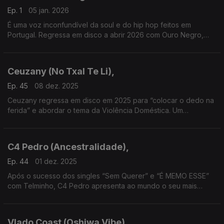
Ep. 1
05 jan. 2026
É uma voz inconfundível da soul e do hip hop feitos em
Portugal. Regressa em disco a abrir 2026 com Ouro Negro,
onde conta com a ajuda de cLóvis, Mick Trovoada, Carlos
Veiga e Xico Santos
Ceuzany (No Txal Te Li),
Ep. 45
08 dez. 2025
Ceuzany regressa em disco em 2025 para “colocar o dedo na
ferida” e abordar o tema da Violência Doméstica. Um
testemunho pessoal que decidiu trazer para a música no álbum
– No Tchal Te Li.
C4 Pedro (Ancestralidade),
Ep. 44
01 dez. 2025
Após o sucesso dos singles “Sem Querer” e “É MEMO ESSE”
com Telminho, C4 Pedro apresenta ao mundo o seu mais
recente e ambicioso projeto: O álbum Ancestralidade.
Vlado Coast (Oshiwa Vibe)