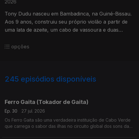
2026
Tony Dudu nasceu em Bambadinca, na Guiné-Bissau.
Aos 9 anos, construiu seu próprio violão a partir de
uma lata de azeite, um cabo de vassoura e duas
cordas de nylon.
opções
245
episódios disponíveis
927933
910957
879247
855818
835661
812105
792848
768989
748805
Ferro Gaita (Tokador de Gaita)
Ep. 30
27 jul. 2026
Os Ferro Gaita são uma verdadeira instituição de Cabo Verde
que carrega o sabor das ilhas no circuito global dos sons da
lusofonia.