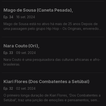
Mago de Sousa (Caneta Pesada),
Ep. 34
16 set. 2024
Mago de Sousa está no ativo há mais de 25 anos Depois de
uma passagem pelo grupo Hip Hop - Os Originais, enveredou
pela carreira a solo afirmando-se até hoje como um dos
artistas da nova geração.
Nara Couto (Ori),
Ep. 33
09 set. 2024
Nara Couto é uma pesquisadora das culturas africanas e afro-
brasileiras.
Kiari Flores (Dos Combatentes a Setúbal)
Ep. 32
02 set. 2024
O primeiro longa duração de Kiari Flores, ‘Dos Combatentes a
Setúbal', traz uma junção de emoções e pensamentos, sem
filtros, com a real visão que tem sobre a vida.