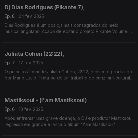
Dj Dias Rodrigues (Pikante 7),
Ep. 8
24 fev. 2025
Dias Rodrigues é um dos djs mais consagrados do meio
musical angolano. Acaba de editar o projeto Pikante Volume 7,
um álbum de remisturas que junta clássicos de Angola e de
Cabo verde com novas roupagens. Lá estão originais dos
Tropical Band, Tubarões, Rei Hélder e Ruca Van-Dunen. Inclui
Juliata Cohen (22:22),
as participações entre outros de Tito Paris, Ary, Punidor, Lulas
da Paixão, Massano Júnior e Badoxa.
Ep. 7
17 fev. 2025
O primeiro álbum de Juliata Cohen, 22:22, o disco é produzido
por Mário Lúcio. Trata-se de um trabalho de cariz multicultural
e cosmopolita, gravado em Lisboa. Juliata Cohen nasceu em
França.
Mastiksoul - (I'am Mastiksoul)
Ep. 6
10 fev. 2025
Após enfrentar uma grave doença, o DJ e produtor Mastiksoul
regressa em grande e lança o álbum "I'am Mastiksoul".