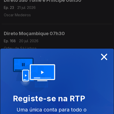
Direto São Tomé e Príncipe 08h30
Ep. 23
21 jul. 2026
Oscar Medeiros
Direto Moçambique 07h30
Ep. 168
20 jul. 2026
Orfeu de Sá Lisboa
×
Direto Moçambique
Ep. 166
17 jul. 2026
Órfeu de Sá Lisboa
Registe-se na RTP
Direto Moçambique
Ep. 167
17 jul. 2026
Uma única conta para todo o