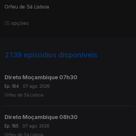
Orfeu de Sá Lisboa
opções
2139
episódios disponíveis
945852
943722
941289
938824
Direto Moçambique 07h30
Ep. 184
07 ago. 2026
Orfeu de Sá Lisboa
Direto Moçambique 08h30
Ep. 185
07 ago. 2026
Orfeu de Sá Lisboa