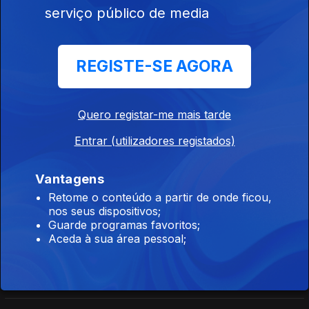
Orfeu de Sá Lisboa
serviço público de media
Direto Cabo Verde
REGISTE-SE AGORA
Ep. 27
16 jul. 2026
Carlos Santos
Quero registar-me mais tarde
Entrar (utilizadores registados)
Direto Moçambique
Ep. 165
16 jul. 2026
Vantagens
Orfeu de Sá Lisboa
Retome o conteúdo a partir de onde ficou,
nos seus dispositivos;
Guarde programas favoritos;
Direto Moçambique
Aceda à sua área pessoal;
Ep. 164
15 jul. 2026
Órfeu de Sá Lisboa