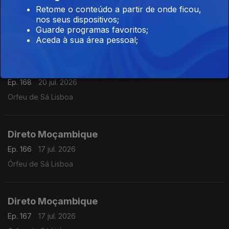
Direto São Tomé e Príncipe 08h30
Retome o conteúdo a partir de onde ficou,
Ep. 23
21 jul. 2026
nos seus dispositivos;
Guarde programas favoritos;
Oscar Medeiros
Aceda à sua área pessoal;
Direto Moçambique 07h30
Ep. 168
20 jul. 2026
Orfeu de Sá Lisboa
Direto Moçambique
Ep. 166
17 jul. 2026
Órfeu de Sá Lisboa
Direto Moçambique
Ep. 167
17 jul. 2026