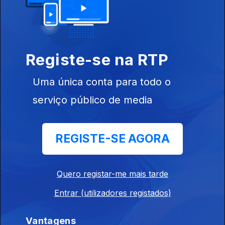
Direto Moçambique 07h30
Ep. 171
23 jul. 2026
Registe-se na RTP
Orfeu de Sá Lisboa
Uma única conta para todo o
Direto Moçambique 07h30
serviço público de media
Ep. 170
22 jul. 2026
Orfeu de Sá Lisboa
REGISTE-SE AGORA
Direto Moçambique 07h30
Quero registar-me mais tarde
Ep. 169
21 jul. 2026
Orfeu de Sá Lisboa
Entrar (utilizadores registados)
Vantagens