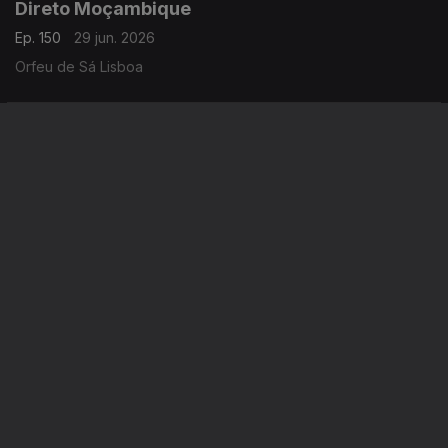
Direto Moçambique
Ep. 150
29 jun. 2026
Orfeu de Sá Lisboa
Direto Moçambique 07h30
Ep. 148
26 jun. 2026
Orfeu de Sá Lisboa
Instale a aplicação
RTP Play
Disponível para iOS, Android, Apple TV, Android TV e