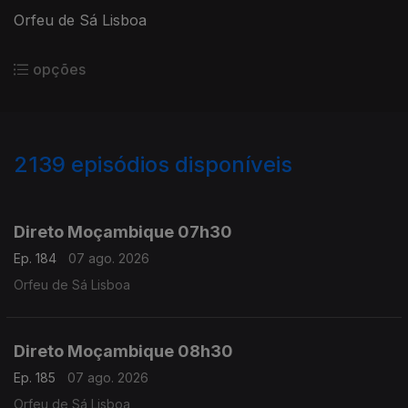
Orfeu de Sá Lisboa
opções
2139
episódios disponíveis
945852
943722
941289
938824
Direto Moçambique 07h30
Ep. 184
07 ago. 2026
Orfeu de Sá Lisboa
Direto Moçambique 08h30
Ep. 185
07 ago. 2026
Orfeu de Sá Lisboa