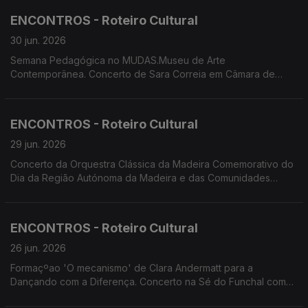
'breezing SILENCE' de Yola Pinto e Marco Santos. Funchal
ENCONTROS - Roteiro Cultural
Jazz 2026
30 jun. 2026
Semana Pedagógica no MUDAS.Museu de Arte
Contemporânea. Concerto de Sara Correia em Câmara de
Lobos. Comemoração do Dia da RAM e das Comunidades
Madeirenses: Concerto da OCM; Tributo a Max por
Cordophonia. Festival Regional de Folclore - 24 Horas a Bailar.
ENCONTROS - Roteiro Cultural
Summer Openning
29 jun. 2026
Concerto da Orquestra Clássica da Madeira Comemorativo do
Dia da Região Autónoma da Madeira e das Comunidades
Madeirenses. Concertos de Cordophonia e de Tiago Sena
Silva no Porto Santo. Concerto do duo Bandonica. Criação
'breezingSILENCE' de Yola Pinto e Marco Santos. Oficina de
ENCONTROS - Roteiro Cultural
Teatro da Calheta apresenta 'Sangue a Ferver'
26 jun. 2026
Formaçºao 'O mecanismo' de Clara Andermatt para a
Dançando com a Diferença. Concerto na Sé do Funchal com
Andrei Vizir (violino) e Mikhail Shimorin (orgão). Ópera no Pico