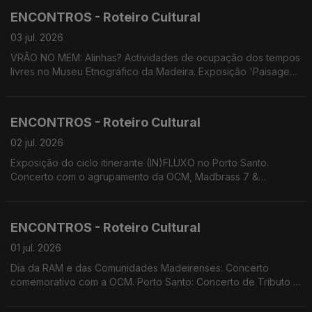
Percussão. MADS apresenta 'Os Maias'.
ENCONTROS - Roteiro Cultural
03 jul. 2026
VRÃO NO MEM: Alinhas? Actividades de ocupação dos tempos
livres no Museu Etnográfico da Madeira. Exposição 'Paisagens
Insulares' das artistas Carolina Bonzinho e Inês Costa.
Exposição de fotografia 'Da Laurissilva ao cosmos' de Diogo
Gualter. Festival Regional de Folclore 24 Horas a Bailar.
ENCONTROS - Roteiro Cultural
Screenings Funchal.
02 jul. 2026
Exposição do ciclo itinerante (IN)FLUXO no Porto Santo.
Concerto com o agrupamento da OCM, Madbrass 7 &
Percussão. Projeto de Descentralização Cultural 'Há Banda na
Baía' em Câmara de Lobos. Performance/instalação 'breezing
SILENCE' de Yola Pinto e Marco Santos.
ENCONTROS - Roteiro Cultural
01 jul. 2026
Dia da RAM e das Comunidades Madeirenses: Concerto
comemorativo com a OCM. Porto Santo: Concerto de Tributo a
Max por Cordophonia e Convidados e de Tiago Sena Silva.
Concerto do duo Bandonica. Performance/instalação