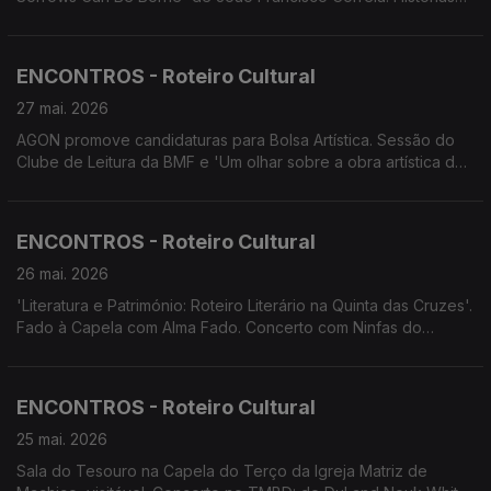
com Estórias - Estratégias de sobrevivência - Tradições
Alimentares na Madeira'. Fado à Capela. Encontro de Bandolins
de Machico. Santa Cruz em Flor. Concerto Laureados Jovens
ENCONTROS - Roteiro Cultural
Talentos do Conservatório.
27 mai. 2026
AGON promove candidaturas para Bolsa Artística. Sessão do
Clube de Leitura da BMF e 'Um olhar sobre a obra artística do
pintor alemão Max Römer. Concerto de Dul and Nouk White.
Concerto da Orquestra de Bandolins da Madeira. Teatro:
Festival Bombástico.
ENCONTROS - Roteiro Cultural
26 mai. 2026
'Literatura e Património: Roteiro Literário na Quinta das Cruzes'.
Fado à Capela com Alma Fado. Concerto com Ninfas do
Atlântico. Centenário de Maria Ascensão. Banda Municipal de
Santa Cruz convida Petra Gomes. V Encontro de Bandolins de
Machico. Arte e Música no MAMMA.
ENCONTROS - Roteiro Cultural
25 mai. 2026
Sala do Tesouro na Capela do Terço da Igreja Matriz de