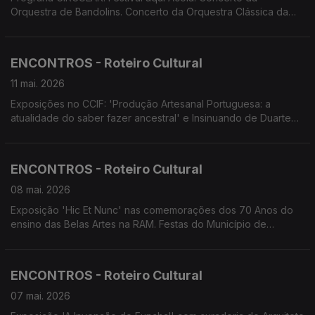
Orquestra de Bandolins. Concerto da Orquestra Clássica da
Madeira com o Trompista Stefan Dohr. Concerto Comentado
pela Orquestra Sinfónica do Conservatório. Documentário 'Luz
ao Fundo do Túnel'
ENCONTROS - Roteiro Cultural
11 mai. 2026
Exposições no CCIF: 'Produção Artesanal Portuguesa: a
atualidade do saber fazer ancestral' e Insinuando de Duarte
Marques. VI Festival Regional de Dança Escolar.Concerto
Cantigas pr' Ascensão' . Concerto das Festas do Município de
Machico. Colóquio do Mercado Quinhentista.
ENCONTROS - Roteiro Cultural
08 mai. 2026
Exposição 'Hic Et Nunc' nas comemorações dos 70 Anos do
ensino das Belas Artes na RAM. Festas do Município de
Machico. Concertos da Flor. Encontro com o Cinema.
Screenings Funchal
ENCONTROS - Roteiro Cultural
07 mai. 2026