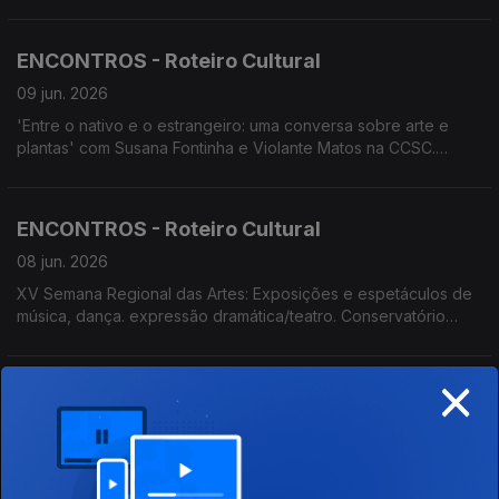
Carolino. Conservatório apresenta 'O Melhor dos Mundos
Possíveis'. Cenas&Limitadas apresenta 'A cólera de
Shakespeare'
ENCONTROS - Roteiro Cultural
09 jun. 2026
'Entre o nativo e o estrangeiro: uma conversa sobre arte e
plantas' com Susana Fontinha e Violante Matos na CCSC.
Festival Raízes do Atlântico. Gala de Ópera no Porto de
Recreio da Calheta. Ópera no Pico. Música com História no
Convento de São Bernardino.
ENCONTROS - Roteiro Cultural
08 jun. 2026
XV Semana Regional das Artes: Exposições e espetáculos de
música, dança. expressão dramática/teatro. Conservatório
apresenta 'O Melhor dos Mundos Possíveis'. AVESSO e
ADBRAVA apresentam 'Duas Casas. Um Só Coração'
×
ENCONTROS - Roteiro Cultural
05 jun. 2026
Espetáculo Ópera no Pico. Música com História no Convento
de São Bernardino com Quarteto Banditarras. Cenas&Limitadas