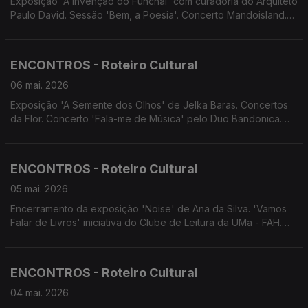
Exposição 'A Invenção do Funchal' com curadoria do Arquiteto
Paulo David. Sessão 'Bem, a Poesia'. Concerto Mandoisland.
Concerto do Quarteto de Cordas 'AtLãntico'. Concerto dos
Laureados do Concurso Nacional de Música Luiz Peter Clode.
XII EncanTunas.
ENCONTROS - Roteiro Cultural
06 mai. 2026
Exposição 'A Semente dos Olhos' de Jelka Baras. Concertos
da Flor. Concerto 'Fala-me de Música' pelo Duo Bandonica.
Concerto da Tuna de Bandolins do Conservatório. Festival da
Canção Infantil da Madeira. Concerto da Orquestra de
Bandolins da C.P. da Camacha.
ENCONTROS - Roteiro Cultural
05 mai. 2026
Encerramento da exposição 'Noise' de Ana da Silva. 'Vamos
Falar de Livros' iniciativa do Clube de Leitura da UMa - FAH.
Concerto da Orquestra de Bandolins da Madeira. Concerto
dos Laureados do Concurso Nacional de Música Luiz Peter
Clode. Festas do Município de Machico.
ENCONTROS - Roteiro Cultural
04 mai. 2026