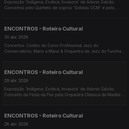
Exposição 'Indígena, Exótica, Invasora' de Adonis Galvão.
Concertos pelo Quinteto de sopros 'Solistas OCM' e pelo
Quarteto de Cordas 'Atlântico'. Concerto Mandoisland com
Norberto G. Cruz e Slobodan Sarcevic. XII EncanTunas.
ENCONTROS - Roteiro Cultural
30 abr. 2026
Concertos: Combo do Curso Profissional Jazz do
Conservatório; Mano a Mano & Orquestra de Jazz do Funchal;
Homenagem a Luís Jardim. Festa da Flor no Funchal. Santa
Cruz em Flor. Fado à Capela nas Festas do Município de
Machico. Concerto do Grupo Eleutherius Chorus e Teatro
ENCONTROS - Roteiro Cultural
Infantil da OFITE. Screenings Funchal.
29 abr. 2026
Exposição 'Indígena, Exótica, Invasora' de Adonis Galvão.
Concerto da Festa da Flor pela Orquestra Clássica da Madeira.
Espetáculo de Elisa e Tiago Nogueira. Oficina de Teatro
Corpus apresenta 'Lá, onde nos...' Espetáculo 'Trovas
Intemporais' com FATUM e Tuna Universitária da Madeira.
ENCONTROS - Roteiro Cultural
28 abr. 2026