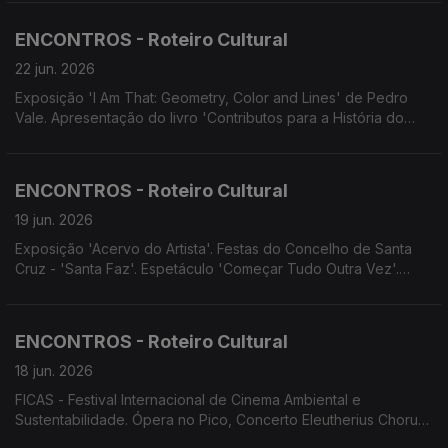
no Pico: Trio Uirapuro - Canção em Viagem. Teatro do
AVESSO apresenta 'Bom filho a casa torna'.
ENCONTROS - Roteiro Cultural
22 jun. 2026
Exposição 'I Am That: Geometry, Color and Lines' de Pedro
Vale. Apresentação do livro 'Contributos para a História do
Urbanismo no Funchal' de Danilo Matos. Conferência 'O
Orquestrofone' proferida por Vítor Sardinha. Concerto de
celebração dos 10 Anos D'Repente.
ENCONTROS - Roteiro Cultural
19 jun. 2026
Exposição 'Acervo do Artista'. Festas do Concelho de Santa
Cruz - 'Santa Faz'. Espetáculo 'Começar Tudo Outra Vez'.
Screenings Funchal.
ENCONTROS - Roteiro Cultural
18 jun. 2026
FICAS - Festival Internacional de Cinema Ambiental e
Sustentabilidade. Ópera no Pico, Concerto Eleutherius Chorus.
Concerto e visita guiada ao Convento de São Bernardino.