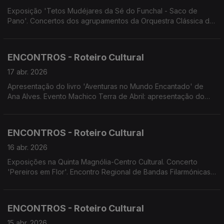
Exposição 'Tetos Mudéjares da Sé do Funchal - Saco de
Pano'. Concertos dos agrupamentos da Orquestra Clássica da
Madeira. Teatro Feiticeiro do Norte apresenta 'Jantar para um'.
Alunos do Conservatório apresentam 'Não há ladrão que
venha por bem'
ENCONTROS - Roteiro Cultural
17 abr. 2026
Apresentação do livro 'Aventuras no Mundo Encantado' de
Ana Alves. Evento Machico Terra de Abril: apresentação do
livro 'Por Dentro do Chega' de Miguel Carvalho; exposição
'Prosseguir Abril...'. Concerto da Orquestra Clássica. Teatro.
Cinema
ENCONTROS - Roteiro Cultural
16 abr. 2026
Exposições na Quinta Magnólia-Centro Cultural. Concerto
'Pereiros em Flor'. Encontro Regional de Bandas Filarmónicas
da RAM. Ciclo de Concertos do Conservatório. Espetáculo de
dança contemporânea 'Avalanche'. espetáculo de teatro 'A
Barbearia'
ENCONTROS - Roteiro Cultural
15 abr. 2026