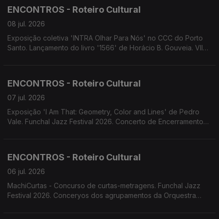
Madeira. Fórum Madeira em parceria com Fractal lança Open
ENCONTROS - Roteiro Cultural
Call para artistas.
08 jul. 2026
Exposição coletiva 'INTRA Olhar Para Nós' no CCC do Porto
Santo. Lançamento do livro '1566' de Horácio B. Gouveia. VII
Maratona Fotográfica da Associação ARCA D'Ajuda. Funchal
Jazz Festival.
ENCONTROS - Roteiro Cultural
07 jul. 2026
Exposição 'I Am That: Geometry, Color and Lines' de Pedro
Vale. Funchal Jazz Festival 2026. Concerto de Encerramento
do Ano Letivo do Conservatório Escola das Artes da Madeira.
Concerto de Encerramento do Projeto Assimetrias Musicais
2026. Associação Cultural 4Litro apresenta 'O Que Tem Uma
ENCONTROS - Roteiro Cultural
Mala?'
06 jul. 2026
MachiCurtas - Concurso de curtas-metragens. Funchal Jazz
Festival 2026. Conceryos dos agrupamentos da Orquestra
Clássica da Madeira: Quinteto de Sopros "Atlântida",
Orquestras de Cordas Ensemble XXI e Madbrass 7 &