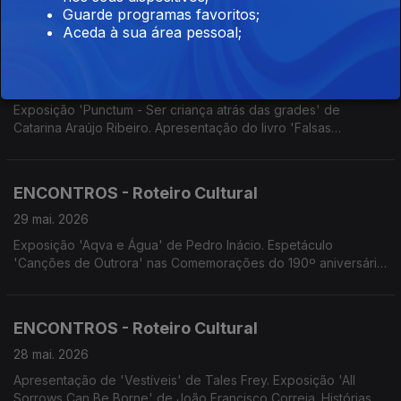
de Lobos. Ponte Cultural Porto Santo com Combo Jazz do
Guarde programas favoritos;
Conservatório. 4Litro apresenta 'O que tem uma mala?'
Aceda à sua área pessoal;
ENCONTROS - Roteiro Cultural
01 jun. 2026
Exposição 'Punctum - Ser criança atrás das grades' de
Catarina Araújo Ribeiro. Apresentação do livro 'Falsas
esperanças' de Ana de Castro. Concertos: da Orquestra de
Bandolins da Madeira; da Orquestra de Cordas 'Madeira
Camerata'. Cenas&Limitadas apresenta 'A Cólera de
ENCONTROS - Roteiro Cultural
Shakespeare'
29 mai. 2026
Exposição 'Aqva e Água' de Pedro Inácio. Espetáculo
'Canções de Outrora' nas Comemorações do 190º aniversário
da ZMM. 'Festival Bombástico' espetáculos teatrais por alunos
do Conservatório. Cinema.
ENCONTROS - Roteiro Cultural
28 mai. 2026
Apresentação de 'Vestíveis' de Tales Frey. Exposição 'All
Sorrows Can Be Borne' de João Francisco Correia. Histórias