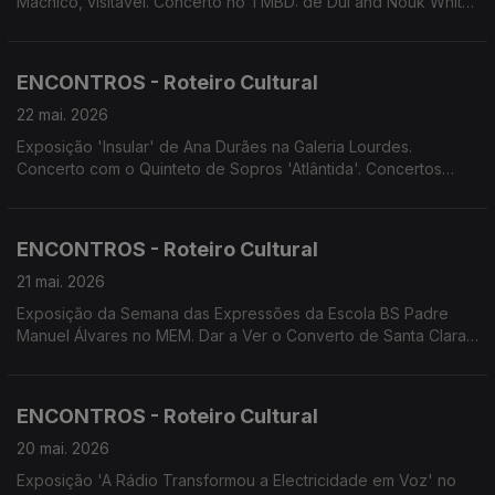
Machico, visitável. Concerto no TMBD: de Dul and Nouk White
de Elisa e Tiago Nogueira e de Laureados Jovens Talentos do
Conservatório. Concertos da Flor proposta da RETOIÇA.
Festival Bombástico apresenta espetáculos teatrais.
ENCONTROS - Roteiro Cultural
22 mai. 2026
Exposição 'Insular' de Ana Durães na Galeria Lourdes.
Concerto com o Quinteto de Sopros 'Atlântida'. Concertos
promovidos pelo Conservatório Escola das Artes da Madeira.
Concerto do Duo Bandoica. Screenings Funchal
ENCONTROS - Roteiro Cultural
21 mai. 2026
Exposição da Semana das Expressões da Escola BS Padre
Manuel Álvares no MEM. Dar a Ver o Converto de Santa Clara.
Visitas encenadas ao Universo de Memórias João Carlos
Abreu. Feira do Livro de Machico. Concerto do 55.º
Aniversário do Coro de Câmara da Madeira. Recriação
ENCONTROS - Roteiro Cultural
histórica 'Monte do Imperador'
20 mai. 2026
Exposição 'A Rádio Transformou a Electricidade em Voz' no