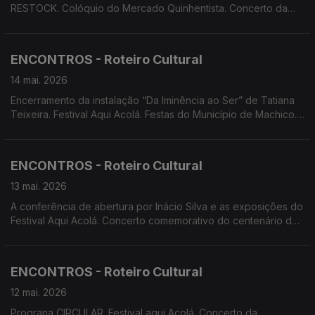
RESTOCK. Colóquio do Mercado Quinhentista. Concerto da
Orquestra Clássica da Madeira com o Trompista Stefan Dohr e
direção do maestro Martin André. Cinema documental no
Festival Aqui Acolá. Screenings Funchal: Ciclo Documental e
ENCONTROS - Roteiro Cultural
extensão do MOTELX,
14 mai. 2026
Encerramento da instalação “Da Iminência ao Ser” de Tatiana
Teixeira. Festival Aqui Acolá. Festas do Município de Machico.
Concerto Comentado da Orquestra Sinfónica do
Conservatório. Espetáculo de Teatro dos alunos do Curso
Profissional de Artes do Espetáculo (Interpretação) do
ENCONTROS - Roteiro Cultural
Conservatório.
13 mai. 2026
A conferência de abertura por Inácio Silva e as exposições do
Festival Aqui Acolá. Concerto comemorativo do centenário de
Maria Ascensão. Documentário 'O Espaço Entre Nós', projeto
InFinito.
ENCONTROS - Roteiro Cultural
12 mai. 2026
Prograna CIRCULAR. Festival aqui Acolá. Concerto da