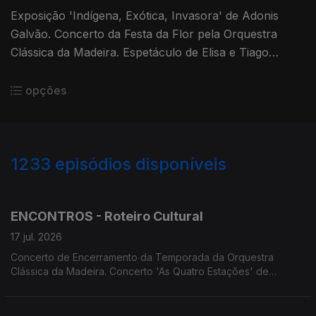
Exposição 'Indígena, Exótica, Invasora' de Adonis
Galvão. Concerto da Festa da Flor pela Orquestra
Clássica da Madeira. Espetáculo de Elisa e Tiago
Nogueira. Oficina de Teatro Corpus apresenta 'Lá,
onde nos...' Espetáculo 'Trovas Intemporais' com
opções
FATUM e Tuna Universitária da Madeira.
1233
episódios disponíveis
940189
936481
932673
928790
924651
920880
ENCONTROS - Roteiro Cultural
17 jul. 2026
Concerto de Encerramento da Temporada da Orquestra
Clássica da Madeira. Concerto 'As Quatro Estações' de
António Vivaldi na Sé do Funchal. Jazz em Festa em Câmara
de Lobos. MADS apresenta 'Os Maias'. OITO apresenta
'Sangue a Ferver'. Screenings Funchal exibe 'Primeira Pessoa