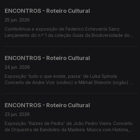
com Trio Uirapuru. Conservatório apresenta Combos Jazz e Si
Que Brade em concertos. Concerto EcoMusicalis Lauraceae.
ENCONTROS - Roteiro Cultural
Espetáculo 'Terra de Fogo'. Screenings Funchal
25 jun. 2026
Conferência e exposição de Federico Echevarría Sainz.
Lançamento do n.º 1 da coleção Guias da Biodiversidade do
Arquipélago da Madeira e das Ilhas Selvagens. Oficina de
Ilustração Científica por Catarina Varatojo. Música com História
no Convento de S. Bernardino. Fado à Capela com Fado das
ENCONTROS - Roteiro Cultural
Quinas. Avesso apresenta 'Bom Filho a Casa Torna'
24 jun. 2026
Exposição 'tudo o que existe, passa' de Luísa Spínola.
Concerto de Andre Vizir (violino) e Mikhail Shimorin (orgão) na
Sé do Funchal. Concertos: Combos Jazz e Si Que Brade
(Conservatório); D'Repente; EcoMusicalis Lauraceae com
Beatriz Rodrigues e Rui César. Espetáculo 'Terra de Fogo' de
ENCONTROS - Roteiro Cultural
André Amálio e Tereza Havlícková.
23 jun. 2026
Exposição 'Raízes de Pedra' de João Pedro Vieira. Concerto
da Orquestra de Bandolins da Madeira. Música com História,
concerto e visita guiada ao Convento de S. Bernardino. Ópera