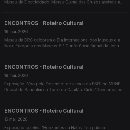
Museu da Electricidade. Museu Quinta das Cruzes assinala a
Noite Europeia dos Museus. Concertos dos agrupamentos da
OCM. Concertos: de Tiago Sena; de Nul and Nouk White e
Elisa. Tributo a Músicos Madeirenses.
ENCONTROS - Roteiro Cultural
19 mai. 2026
Museu da DRC celebram o Dia Internacional dos Museus e a
Noite Europeia dos Museus. 5.ª Conferência Bienal da John
dos Passos Society. Projeto pedagógico 'Stop Discriminação'.
Concertos.
ENCONTROS - Roteiro Cultural
18 mai. 2026
Exposição 'Voo pelo Desenho' de alunos da ESFF no MHNF.
Recital de Bandolim na Torre do Capitão. Ciclo 'Concertos no
Museu' no MASF. Tributo a Músicos Madeirenses Comédia
pelos 4Litro. 14.ª Feira do Livro de Machico.
ENCONTROS - Roteiro Cultural
15 mai. 2026
Exposição coletiva 'Horizontes na Natura' na galeria