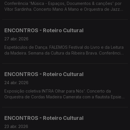
Conferência 'Música - Espaços, Documentos & canções' por
Vítor Sardinha. Concerto Mano A Mano e Orquestra de Jazz
do Funchal. Concerto Tributo a Luís Jardim. 'O Casting
Shakespeariano' por Cenas&Limitadas. 'A Metamorfose' por
Palco Vazio. 'Lá, onde nos...' por Oficina de Teatro Corpus.
ENCONTROS - Roteiro Cultural
27 abr. 2026
Espetáculos de Dança. FALEMOS Festival do Livro e da Leitura
da Madeira. Semana da Cultura da Ribeira Brava. Conferência
por Vítor Sardinha 'Música - Espaços, Documentos e Canções'
ENCONTROS - Roteiro Cultural
24 abr. 2026
Exposição coletiva INTRA Olhar para Nós'. Concerto da
Orquestra de Cordas Madeira Camerata com a flautista Epsie
Thompson. Concerto D'Repente. Concerto Tuna Amadis da
Casa do Povo de Gaula. Cinema.
ENCONTROS - Roteiro Cultural
23 abr. 2026