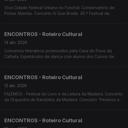
Viva Cidade Festival Urbano no Funchal. Conservatório de
Portas Abertas. Concerto Si Que Brade. 45.º Festival da
Canção Infantil da Madeira. Concerto da Orquestra Clássica da
Madeira dirigido pelo Maestro Setgey Smbatyan e com a
violinista Leticia Moreno.
ENCONTROS - Roteiro Cultural
14 abr. 2026
Concertos Interativos promovidos pela Casa do Povo da
Calheta. Espetáculos de dança com alunos dos Cursos de
Dança do Conservatório. Espetáculos de Teatro: Clube de
Teatro da Escola Prof. Dr. Francisco Freitas Branco; Teatro dos
Emplastros; Teatro Feiticeiro do Norte.
ENCONTROS - Roteiro Cultural
13 abr. 2026
FALEMOS - Festival do Livro e da Leitura da Madeira. Concerto
da Orquestra de Bandolins da Madeira. Concerto 'Pereiros em
Flor' Concerto Bandonica. Encontro Regional de Bandas
Filarmónicas. Festival da Canção Infantil da Madeira.
ENCONTROS - Roteiro Cultural