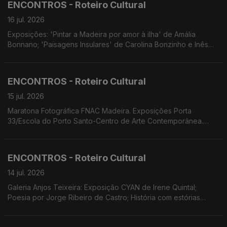
ENCONTROS - Roteiro Cultural
do Plural' de Sandro Aguilar.
16 jul. 2026
Exposições: 'Pintar a Madeira por amor à ilha' de Amália
Bonnano; 'Paisagens Insulares' de Carolina Bonzinho e Inês
Costa. Concerto de Encerramento da VIII.ª edição do projeto
Assimetrias Musicais no Porto santo. Festa da Juventude em
Câmara de Lobos. ADESCA organiza a Mostra Etnográfica
ENCONTROS - Roteiro Cultural
'Camacha de Ontem Madeira de Sempre.
15 jul. 2026
Maratona Fotográfica FNAC Madeira. Exposições Porta
33/Escola do Porto Santo-Centro de Arte Contemporânea.
Concerto de Encerramento do Ano Letivo do Conservatório
Escola Profissional das Artes da Madeira. MADS apresenta 'Os
Maias' com encenação e dramaturgia de Eduardo Gaspar.
ENCONTROS - Roteiro Cultural
14 jul. 2026
Galeria Anjos Teixeira: Exposição CYAN de Irene Quintal;
Poesia por Jorge Ribeiro de Castro; História com estórias
sobre o romance 'Na linha da pobreza' de Hugo Amaro.
Residência artística Ahau Marionetas. MADS estreia 'Os Maias'.