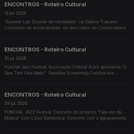
OITO apresenta 'Sangue a Ferver'
ENCONTROS - Roteiro Cultural
13 jul. 2026
'Summer Lab: Dossier de Identidade' na Galeria Tratuário.
Concertos de encerramento: do Ano Letivo do Conservatório
Escola das Artes da Madeira; do Projeto Assimetrias Musicais
2026. da Temporada Artística da Orquestra Clássica da
Madeira. MADS apresenta 'Os Maias'
ENCONTROS - Roteiro Cultural
10 jul. 2026
Funchal Jazz Festival. Associação Cultural 4Litro apresenta 'O
Que Tem Uma Mala?'. Sessões Screenings Funchal nos
Cinemas NOS.
ENCONTROS - Roteiro Cultural
09 jul. 2026
FUNCHAL JAZZ Festival. Concerto do projecto 'Fala-me de
Música' com o Duo Bandonica. Concerto com o agrupamento
da OCM MadBrass 7 & Percussão. Concerto de Encerramento
da Temporada Artística 2025/26 da Orquestra Clássica da