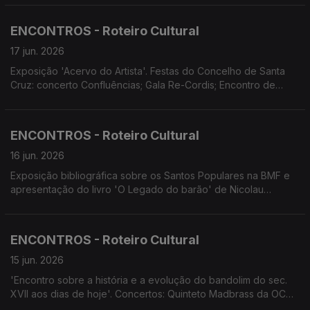
Concertos promovidos pelo Conservatório Escola das Artes da
Madeira. Concerto do Coro da Universidade da Madeira.
ENCONTROS - Roteiro Cultural
Espectáculo comemorativo do 20.º aniversário da Escola de
Dança do Funchal
17 jun. 2026
Exposição 'Acervo do Artista'. Festas do Concelho de Santa
Cruz: concerto Confluências; Gala Re-Cordis; Encontro de
Repentismo; concerto da Orquestra Clássica da Madeira.
Conservatório apresenta: Concerto Flauta de Bisel; teatro 'Azul
Longe nas Colinas'. Universidade Sénior de Machico
ENCONTROS - Roteiro Cultural
apresenta 'Verdades à Boca Pequena' e 4Litro 'O que tem a
mala?'
16 jun. 2026
Exposição bibliográfica sobre os Santos Populares na BMF e
apresentação do livro 'O Legado do barão' de Nicolau
Gouveia. Espetáculos 'Ópera no Pico'. Música com História no
Convento de São Bernardino. Concertos no Museu de Arte
Sacra com Ninfas do Atlântico. 20º aniversário da Escola de
ENCONTROS - Roteiro Cultural
Dança do Funchal.
15 jun. 2026
'Encontro sobre a história e a evolução do bandolim do sec.
XVII aos dias de hoje'. Concertos: Quinteto Madbrass da OCM;
Concerto do 2.º Festival de Artes Eurico Martins; Eleutherius