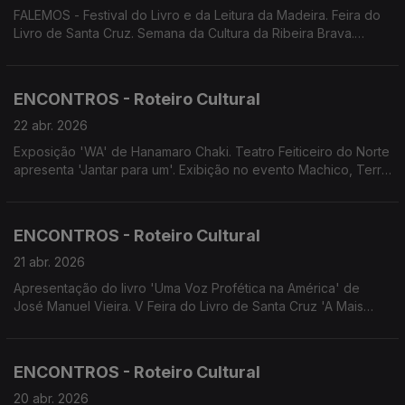
FALEMOS - Festival do Livro e da Leitura da Madeira. Feira do
Livro de Santa Cruz. Semana da Cultura da Ribeira Brava.
Espetáculo 'Lar Doce Lar'. Espetáculo 20 Anos 4Litro.
ENCONTROS - Roteiro Cultural
22 abr. 2026
Exposição 'WA' de Hanamaro Chaki. Teatro Feiticeiro do Norte
apresenta 'Jantar para um'. Exibição no evento Machico, Terra
de Abril de 'Colonia e Vilões' de Leonel Brito. Exibição de 'As
Aves' de Pedro Magano na Feira do Livro de Santa Cruz.
ENCONTROS - Roteiro Cultural
21 abr. 2026
Apresentação do livro 'Uma Voz Profética na América' de
José Manuel Vieira. V Feira do Livro de Santa Cruz 'A Mais
Bela Invenção do Mundo'. Concerto da Orquestra de
Bandolins da Madeira. DSEA/DRE apresentam espetáculo
'Jardim em Festa, A Chave das Estações'. Concerto D'Repente
ENCONTROS - Roteiro Cultural
20 abr. 2026