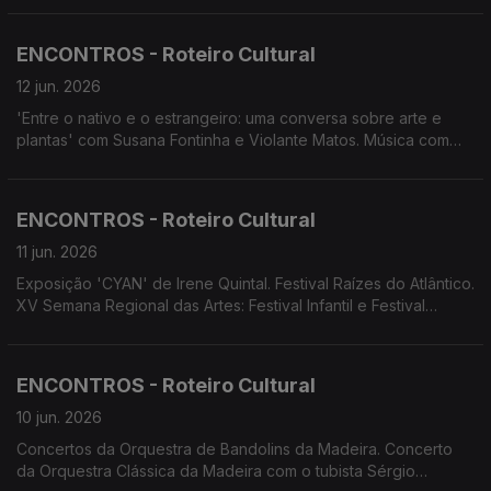
Chorus. Conservatório apresenta os espetáculos 'Zeca e o 5.º
Império' e 'Azul longe nas colinas'. Espetáculo 'Começar tudo
ENCONTROS - Roteiro Cultural
outra vez'
12 jun. 2026
'Entre o nativo e o estrangeiro: uma conversa sobre arte e
plantas' com Susana Fontinha e Violante Matos. Música com
História no Convento de S. Bernardino, Câmara de Lobos.
Concerto da OCM com o tubista Sérgio Carolino. Concerto de
Gala de Abertura das Festas de S. João, Calheta. Gala de
ENCONTROS - Roteiro Cultural
Ópera 'Amores Impossíveis'. ADVESSOS apresentam 'Duas
Casas. Um Só Coração'. Screenings Funchal.
11 jun. 2026
Exposição 'CYAN' de Irene Quintal. Festival Raízes do Atlântico.
XV Semana Regional das Artes: Festival Infantil e Festival
Juvenil ' Vozes da Nossa Escola'. II Encontro de Bandas
Filarmónicas Juvenis. Cenas&Limitadas apresenta A Cólera de
Shakespeare'. Conservatório apresenta 'O Melhor dos
ENCONTROS - Roteiro Cultural
Mundos Possíveis'
10 jun. 2026
Concertos da Orquestra de Bandolins da Madeira. Concerto
da Orquestra Clássica da Madeira com o tubista Sérgio