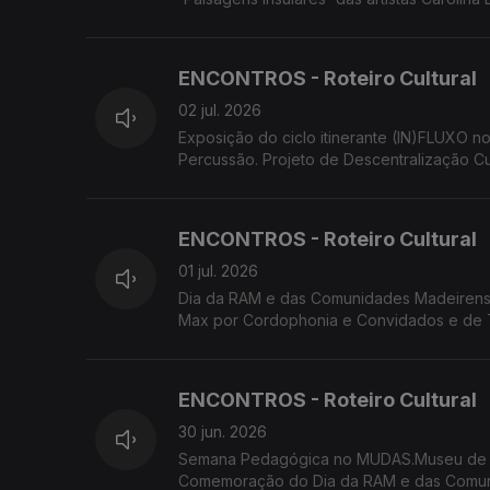
de Diogo Gualter. Festival Regional de Folc
ENCONTROS - Roteiro Cultural
02 jul. 2026
Exposição do ciclo itinerante (IN)FLUXO 
Percussão. Projeto de Descentralização C
'breezing SILENCE' de Yola Pinto e Marco 
ENCONTROS - Roteiro Cultural
01 jul. 2026
Dia da RAM e das Comunidades Madeirense
Max por Cordophonia e Convidados e de T
'breezing SILENCE' de Yola Pinto e Marco
ENCONTROS - Roteiro Cultural
30 jun. 2026
Semana Pedagógica no MUDAS.Museu de Ar
Comemoração do Dia da RAM e das Comuni