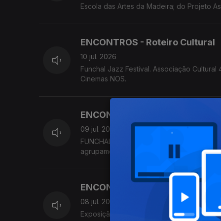
Escola das Artes da Madeira; do Projeto As
Madeira. MADS apresenta 'Os Maias'
ENCONTROS - Roteiro Cultural
10 jul. 2026
Funchal Jazz Festival. Associação Cultura
Cinemas NOS.
ENCONTROS - Roteiro Cultural
09 jul. 2026
FUNCHAL JAZZ Festival. Concerto do proj
agrupamento da OCM MadBrass 7 & Percus
Orquestra Clássica da Madeira. Fórum Madei
ENCONTROS - Roteiro Cultural
08 jul. 2026
Exposição coletiva 'INTRA Olhar Para Nós'