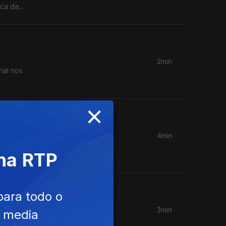
ica da
2min
hal nos
×
4min
 na RTP
a
para todo o
3min
e media
Gouveia.