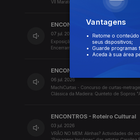
VII Maratona Fotográfica da Associação ARC
Vantagens
ENCONTROS - Roteiro Cultural
07 jul. 2026
Retome o conteúdo a
Exposição 'I Am That: Geometry, Color and
seus dispositivos;
Encerramento do Ano Letivo do Conservató
Guarde programas f
Assimetrias Musicais 2026. Associação Cul
Aceda à sua área pe
ENCONTROS - Roteiro Cultural
06 jul. 2026
MachiCurtas - Concurso de curtas-metrage
Clássica da Madeira: Quinteto de Sopros "
MADS apresenta 'Os Maias'.
ENCONTROS - Roteiro Cultural
03 jul. 2026
VRÃO NO MEM: Alinhas? Actividades de oc
'Paisagens Insulares' das artistas Carolina