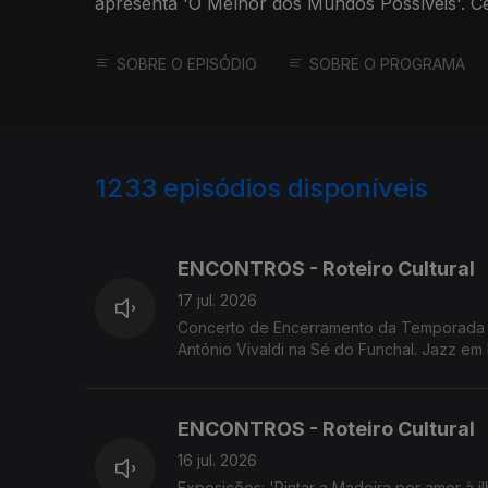
apresenta 'O Melhor dos Mundos Possíveis'. C
'A cólera de Shakespeare'
SOBRE O EPISÓDIO
SOBRE O PROGRAMA
1233
episódios disponíveis
940189
936481
ENCONTROS - Roteiro Cultural
17 jul. 2026
Concerto de Encerramento da Temporada d
António Vivaldi na Sé do Funchal. Jazz e
'Sangue a Ferver'. Screenings Funchal exib
ENCONTROS - Roteiro Cultural
16 jul. 2026
Exposições: 'Pintar a Madeira por amor à i