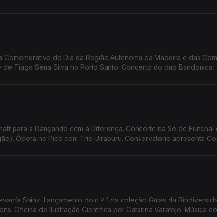
 Bailar. Summer Openning
ra Comemorativo do Dia da Região Autónoma da Madeira e das Co
de Tiago Sena Silva no Porto Santo. Concerto do duo Bandonica. 
antos. Oficina de Teatro da Calheta apresenta 'Sangue a Ferver'
att para a Dançando com a Diferença. Concerto na Sé do Funchal
(orgão). Ópera no Pico com Trio Uirapuru. Conservatório apresenta 
to EcoMusicalis Lauraceae. Espetáculo 'Terra de Fogo'. Screening
varría Sainz. Lançamento do n.º 1 da coleção Guias da Biodiversi
ns. Oficina de Ilustração Científica por Catarina Varatojo. Música c