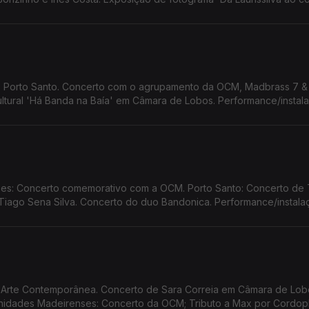
lore 24 Horas a Bailar. Screenings Funchal.
no Porto Santo. Concerto com o agrupamento da OCM, Madbrass 7 &
ultural 'Há Banda na Baía' em Câmara de Lobos. Performance/instal
Santos.
s: Concerto comemorativo com a OCM. Porto Santo: Concerto de T
iago Sena Silva. Concerto do duo Bandonica. Performance/instala
 Santos. Funchal Jazz 2026
te Contemporânea. Concerto de Sara Correia em Câmara de Lob
dades Madeirenses: Concerto da OCM; Tributo a Max por Cordop