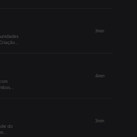
3min
munidades
Criação
4min
 com
Combos
s Funchal
3min
dade do
om