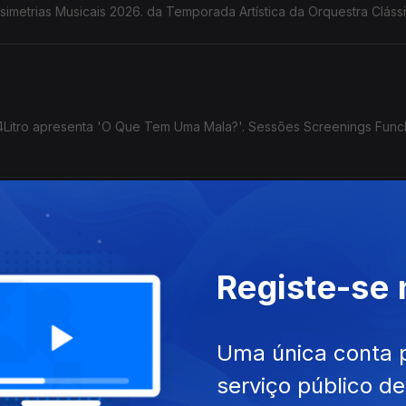
simetrias Musicais 2026. da Temporada Artística da Orquestra Cláss
l 4Litro apresenta 'O Que Tem Uma Mala?'. Sessões Screenings Func
ecto 'Fala-me de Música' com o Duo Bandonica. Concerto com o
Registe-se
são. Concerto de Encerramento da Temporada Artística 2025/26 d
ra em parceria com Fractal lança Open Call para artistas.
Uma única conta 
serviço público d
 no CCC do Porto Santo. Lançamento do livro '1566' de Horácio B. 