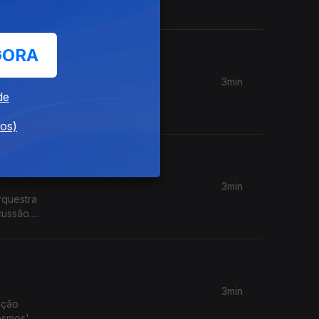
GORA
3min
de
jeto
dos)
3min
rquestra
cussão.
3min
ição
cosmos'