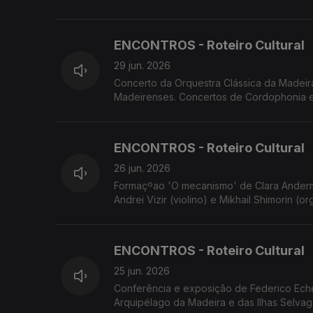
Festival Regional de Folclore - 24 Horas a
ENCONTROS - Roteiro Cultural
29 jun. 2026
Concerto da Orquestra Clássica da Madei
Madeirenses. Concertos de Cordophonia e 
'breezingSILENCE' de Yola Pinto e Marco S
ENCONTROS - Roteiro Cultural
26 jun. 2026
Formaçºao 'O mecanismo' de Clara Anderm
Andrei Vizir (violino) e Mikhail Shimorin 
Jazz e Si Que Brade em concertos. Concer
ENCONTROS - Roteiro Cultural
25 jun. 2026
Conferência e exposição de Federico Eche
Arquipélago da Madeira e das Ilhas Selvage