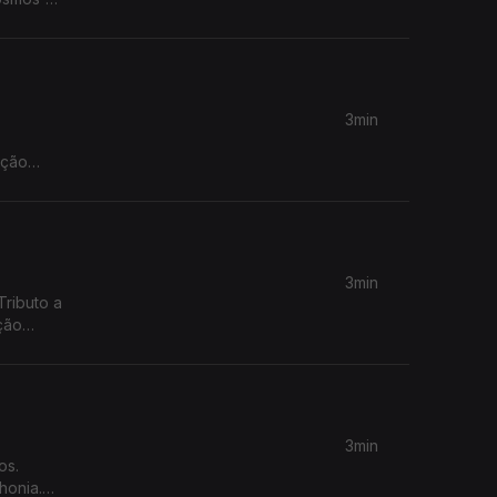
3min
ação
3min
ributo a
ção
3min
os.
honia.