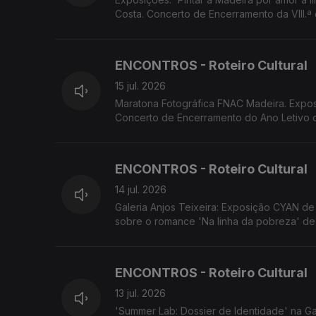
Costa. Concerto de Encerramento da VIII.ª 
em Câmara de Lobos. ADESCA organiza a 
ENCONTROS - Roteiro Cultural
15 jul. 2026
Maratona Fotográfica FNAC Madeira. Exposições Porta 33/Escola do Porto Santo-Centro de Arte Contemporânea.
Concerto de Encerramento do Ano Letivo d
'Os Maias' com encenação e dramaturgia 
ENCONTROS - Roteiro Cultural
14 jul. 2026
Galeria Anjos Teixeira: Exposição CYAN de 
sobre o romance 'Na linha da pobreza' de 
OITO apresenta 'Sangue a Ferver'
ENCONTROS - Roteiro Cultural
13 jul. 2026
'Summer Lab: Dossier de Identidade' na Ga