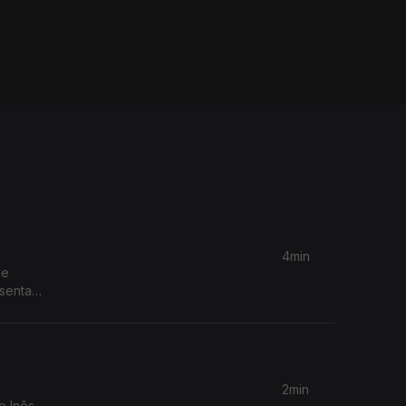
4min
de
senta
2min
e Inês