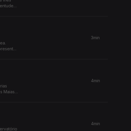
ventude
3min
presenta
4min
rias
s Maias'.
4min
ervatório