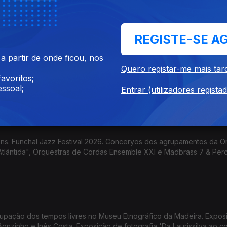
A D'Ajuda. Funchal Jazz Festival.
REGISTE-SE A
 partir de onde ficou, nos
 Lines' de Pedro Vale. Funchal Jazz Festival 2026. Concerto de
Quero registar-me mais tar
rio Escola das Artes da Madeira. Concerto de Encerramento do Pro
avoritos;
tural 4Litro apresenta 'O Que Tem Uma Mala?'
ssoal;
Entrar (utilizadores regista
ns. Funchal Jazz Festival 2026. Conceryos dos agrupamentos da O
Atlântida", Orquestras de Cordas Ensemble XXI e Madbrass 7 & Per
upação dos tempos livres no Museu Etnográfico da Madeira. Expos
 Bonzinho e Inês Costa. Exposição de fotografia 'Da Laurissilva ao 