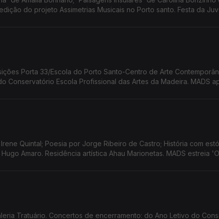
edição do projeto Assimetrias Musicais no Porto santo. Festa da Ju
Mostra Etnográfica 'Camacha de Ontem Madeira de Sempre.
o Conservatório Escola Profissional das Artes da Madeira. MADS a
de Eduardo Gaspar.
Irene Quintal; Poesia por Jorge Ribeiro de Castro; História com estó
Hugo Amaro. Residência artística Ahau Marionetas. MADS estreia 'O
leria Tratuário. Concertos de encerramento: do Ano Letivo do Cons