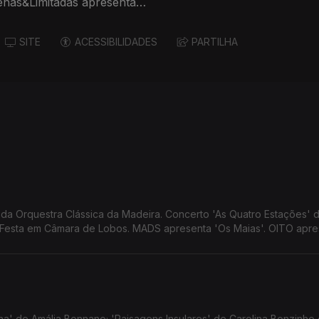
enas&Limitadas apresenta
SITE
ACESSIBILIDADES
PARTILHA
a Orquestra Clássica da Madeira. Concerto 'As Quatro Estações' 
m Festa em Câmara de Lobos. MADS apresenta 'Os Maias'. OITO apre
e 'Primeira Pessoa do Plural' de Sandro Aguilar.
lha' de Amália Bonnano; 'Paisagens Insulares' de Carolina Bonzinho 