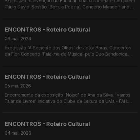
Exposição 'A Invenção do Funchal' com curadoria do Arquiteto
Paulo David. Sessão 'Bem, a Poesia'. Concerto Mandoisland.
Concerto do Quarteto de Cordas 'AtLãntico'. Concerto dos
Laureados do Concurso Nacional de Música Luiz Peter Clode.
XII EncanTunas.
ENCONTROS - Roteiro Cultural
06 mai. 2026
Exposição 'A Semente dos Olhos' de Jelka Baras. Concertos
da Flor. Concerto 'Fala-me de Música' pelo Duo Bandonica.
Concerto da Tuna de Bandolins do Conservatório. Festival da
Canção Infantil da Madeira. Concerto da Orquestra de
Bandolins da C.P. da Camacha.
ENCONTROS - Roteiro Cultural
05 mai. 2026
Encerramento da exposição 'Noise' de Ana da Silva. 'Vamos
Falar de Livros' iniciativa do Clube de Leitura da UMa - FAH.
Concerto da Orquestra de Bandolins da Madeira. Concerto
dos Laureados do Concurso Nacional de Música Luiz Peter
Clode. Festas do Município de Machico.
ENCONTROS - Roteiro Cultural
04 mai. 2026