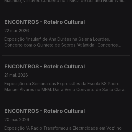
Machico, visitável. Concerto no TMBD: de Dul and Nouk White
de Elisa e Tiago Nogueira e de Laureados Jovens Talentos do
Conservatório. Concertos da Flor proposta da RETOIÇA.
Festival Bombástico apresenta espetáculos teatrais.
ENCONTROS - Roteiro Cultural
22 mai. 2026
Exposição 'Insular' de Ana Durães na Galeria Lourdes.
Concerto com o Quinteto de Sopros 'Atlântida'. Concertos
promovidos pelo Conservatório Escola das Artes da Madeira.
Concerto do Duo Bandoica. Screenings Funchal
ENCONTROS - Roteiro Cultural
21 mai. 2026
Exposição da Semana das Expressões da Escola BS Padre
Manuel Álvares no MEM. Dar a Ver o Converto de Santa Clara.
Visitas encenadas ao Universo de Memórias João Carlos
Abreu. Feira do Livro de Machico. Concerto do 55.º
Aniversário do Coro de Câmara da Madeira. Recriação
ENCONTROS - Roteiro Cultural
histórica 'Monte do Imperador'
20 mai. 2026
Exposição 'A Rádio Transformou a Electricidade em Voz' no