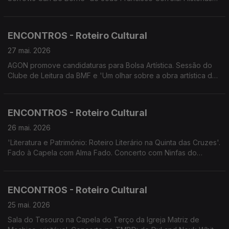
com Estórias - Estratégias de sobrevivência - Tradições
Alimentares na Madeira'. Fado à Capela. Encontro de Bandolins
de Machico. Santa Cruz em Flor. Concerto Laureados Jovens
ENCONTROS - Roteiro Cultural
Talentos do Conservatório.
27 mai. 2026
AGON promove candidaturas para Bolsa Artística. Sessão do
Clube de Leitura da BMF e 'Um olhar sobre a obra artística do
pintor alemão Max Römer. Concerto de Dul and Nouk White.
Concerto da Orquestra de Bandolins da Madeira. Teatro:
Festival Bombástico.
ENCONTROS - Roteiro Cultural
26 mai. 2026
'Literatura e Património: Roteiro Literário na Quinta das Cruzes'.
Fado à Capela com Alma Fado. Concerto com Ninfas do
Atlântico. Centenário de Maria Ascensão. Banda Municipal de
Santa Cruz convida Petra Gomes. V Encontro de Bandolins de
Machico. Arte e Música no MAMMA.
ENCONTROS - Roteiro Cultural
25 mai. 2026
Sala do Tesouro na Capela do Terço da Igreja Matriz de