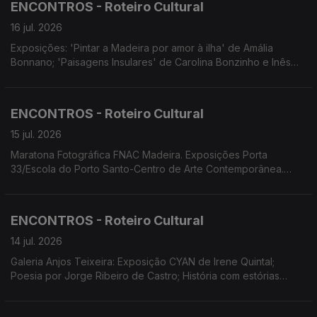
ENCONTROS - Roteiro Cultural
do Plural' de Sandro Aguilar.
16 jul. 2026
Exposições: 'Pintar a Madeira por amor à ilha' de Amália
Bonnano; 'Paisagens Insulares' de Carolina Bonzinho e Inês
Costa. Concerto de Encerramento da VIII.ª edição do projeto
Assimetrias Musicais no Porto santo. Festa da Juventude em
Câmara de Lobos. ADESCA organiza a Mostra Etnográfica
ENCONTROS - Roteiro Cultural
'Camacha de Ontem Madeira de Sempre.
15 jul. 2026
Maratona Fotográfica FNAC Madeira. Exposições Porta
33/Escola do Porto Santo-Centro de Arte Contemporânea.
Concerto de Encerramento do Ano Letivo do Conservatório
Escola Profissional das Artes da Madeira. MADS apresenta 'Os
Maias' com encenação e dramaturgia de Eduardo Gaspar.
ENCONTROS - Roteiro Cultural
14 jul. 2026
Galeria Anjos Teixeira: Exposição CYAN de Irene Quintal;
Poesia por Jorge Ribeiro de Castro; História com estórias
sobre o romance 'Na linha da pobreza' de Hugo Amaro.
Residência artística Ahau Marionetas. MADS estreia 'Os Maias'.