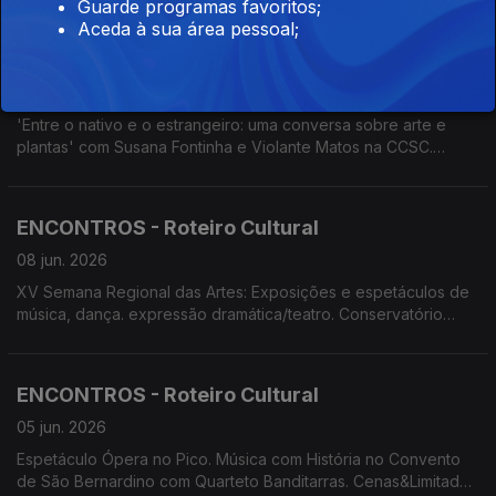
Carolino. Conservatório apresenta 'O Melhor dos Mundos
Guarde programas favoritos;
Possíveis'. Cenas&Limitadas apresenta 'A cólera de
Aceda à sua área pessoal;
Shakespeare'
ENCONTROS - Roteiro Cultural
09 jun. 2026
'Entre o nativo e o estrangeiro: uma conversa sobre arte e
plantas' com Susana Fontinha e Violante Matos na CCSC.
Festival Raízes do Atlântico. Gala de Ópera no Porto de
Recreio da Calheta. Ópera no Pico. Música com História no
Convento de São Bernardino.
ENCONTROS - Roteiro Cultural
08 jun. 2026
XV Semana Regional das Artes: Exposições e espetáculos de
música, dança. expressão dramática/teatro. Conservatório
apresenta 'O Melhor dos Mundos Possíveis'. AVESSO e
ADBRAVA apresentam 'Duas Casas. Um Só Coração'
ENCONTROS - Roteiro Cultural
05 jun. 2026
Espetáculo Ópera no Pico. Música com História no Convento
de São Bernardino com Quarteto Banditarras. Cenas&Limitadas