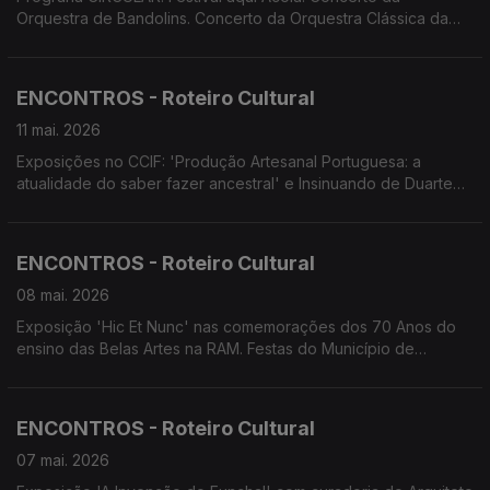
Orquestra de Bandolins. Concerto da Orquestra Clássica da
Madeira com o Trompista Stefan Dohr. Concerto Comentado
pela Orquestra Sinfónica do Conservatório. Documentário 'Luz
ao Fundo do Túnel'
ENCONTROS - Roteiro Cultural
11 mai. 2026
Exposições no CCIF: 'Produção Artesanal Portuguesa: a
atualidade do saber fazer ancestral' e Insinuando de Duarte
Marques. VI Festival Regional de Dança Escolar.Concerto
Cantigas pr' Ascensão' . Concerto das Festas do Município de
Machico. Colóquio do Mercado Quinhentista.
ENCONTROS - Roteiro Cultural
08 mai. 2026
Exposição 'Hic Et Nunc' nas comemorações dos 70 Anos do
ensino das Belas Artes na RAM. Festas do Município de
Machico. Concertos da Flor. Encontro com o Cinema.
Screenings Funchal
ENCONTROS - Roteiro Cultural
07 mai. 2026