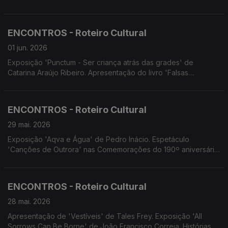
de Lobos. Ponte Cultural Porto Santo com Combo Jazz do
Conservatório. 4Litro apresenta 'O que tem uma mala?'
ENCONTROS - Roteiro Cultural
01 jun. 2026
Exposição 'Punctum - Ser criança atrás das grades' de
Catarina Araújo Ribeiro. Apresentação do livro 'Falsas
esperanças' de Ana de Castro. Concertos: da Orquestra de
Bandolins da Madeira; da Orquestra de Cordas 'Madeira
Camerata'. Cenas&Limitadas apresenta 'A Cólera de
ENCONTROS - Roteiro Cultural
Shakespeare'
29 mai. 2026
Exposição 'Aqva e Água' de Pedro Inácio. Espetáculo
'Canções de Outrora' nas Comemorações do 190º aniversário
da ZMM. 'Festival Bombástico' espetáculos teatrais por alunos
do Conservatório. Cinema.
ENCONTROS - Roteiro Cultural
28 mai. 2026
Apresentação de 'Vestíveis' de Tales Frey. Exposição 'All
Sorrows Can Be Borne' de João Francisco Correia. Histórias