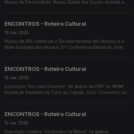
Museu da Electricidade. Museu Quinta das Cruzes assinala a
Noite Europeia dos Museus. Concertos dos agrupamentos da
OCM. Concertos: de Tiago Sena; de Nul and Nouk White e
Elisa. Tributo a Músicos Madeirenses.
ENCONTROS - Roteiro Cultural
19 mai. 2026
Museu da DRC celebram o Dia Internacional dos Museus e a
Noite Europeia dos Museus. 5.ª Conferência Bienal da John
dos Passos Society. Projeto pedagógico 'Stop Discriminação'.
Concertos.
ENCONTROS - Roteiro Cultural
18 mai. 2026
Exposição 'Voo pelo Desenho' de alunos da ESFF no MHNF.
Recital de Bandolim na Torre do Capitão. Ciclo 'Concertos no
Museu' no MASF. Tributo a Músicos Madeirenses Comédia
pelos 4Litro. 14.ª Feira do Livro de Machico.
ENCONTROS - Roteiro Cultural
15 mai. 2026
Exposição coletiva 'Horizontes na Natura' na galeria