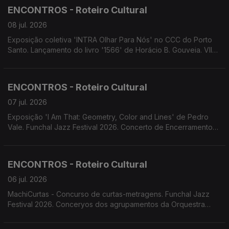
Madeira. Fórum Madeira em parceria com Fractal lança Open
ENCONTROS - Roteiro Cultural
Call para artistas.
08 jul. 2026
Exposição coletiva 'INTRA Olhar Para Nós' no CCC do Porto
Santo. Lançamento do livro '1566' de Horácio B. Gouveia. VII
Maratona Fotográfica da Associação ARCA D'Ajuda. Funchal
Jazz Festival.
ENCONTROS - Roteiro Cultural
07 jul. 2026
Exposição 'I Am That: Geometry, Color and Lines' de Pedro
Vale. Funchal Jazz Festival 2026. Concerto de Encerramento
do Ano Letivo do Conservatório Escola das Artes da Madeira.
Concerto de Encerramento do Projeto Assimetrias Musicais
2026. Associação Cultural 4Litro apresenta 'O Que Tem Uma
ENCONTROS - Roteiro Cultural
Mala?'
06 jul. 2026
MachiCurtas - Concurso de curtas-metragens. Funchal Jazz
Festival 2026. Conceryos dos agrupamentos da Orquestra
Clássica da Madeira: Quinteto de Sopros "Atlântida",
Orquestras de Cordas Ensemble XXI e Madbrass 7 &