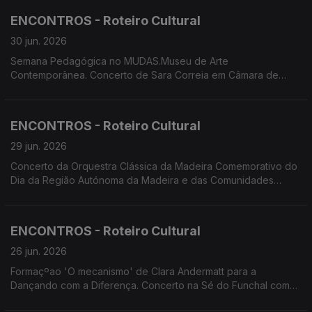
'breezing SILENCE' de Yola Pinto e Marco Santos. Funchal
ENCONTROS - Roteiro Cultural
Jazz 2026
30 jun. 2026
Semana Pedagógica no MUDAS.Museu de Arte
Contemporânea. Concerto de Sara Correia em Câmara de
Lobos. Comemoração do Dia da RAM e das Comunidades
Madeirenses: Concerto da OCM; Tributo a Max por
Cordophonia. Festival Regional de Folclore - 24 Horas a Bailar.
ENCONTROS - Roteiro Cultural
Summer Openning
29 jun. 2026
Concerto da Orquestra Clássica da Madeira Comemorativo do
Dia da Região Autónoma da Madeira e das Comunidades
Madeirenses. Concertos de Cordophonia e de Tiago Sena
Silva no Porto Santo. Concerto do duo Bandonica. Criação
'breezingSILENCE' de Yola Pinto e Marco Santos. Oficina de
ENCONTROS - Roteiro Cultural
Teatro da Calheta apresenta 'Sangue a Ferver'
26 jun. 2026
Formaçºao 'O mecanismo' de Clara Andermatt para a
Dançando com a Diferença. Concerto na Sé do Funchal com
Andrei Vizir (violino) e Mikhail Shimorin (orgão). Ópera no Pico