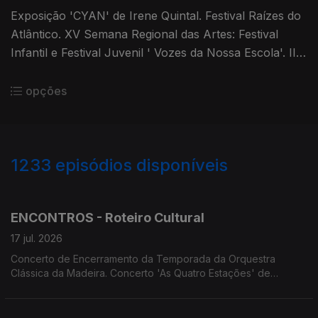
Exposição 'CYAN' de Irene Quintal. Festival Raízes do
Atlântico. XV Semana Regional das Artes: Festival
Infantil e Festival Juvenil ' Vozes da Nossa Escola'. II
Encontro de Bandas Filarmónicas Juvenis.
Cenas&Limitadas apresenta A Cólera de Shakespeare'.
opções
Conservatório apresenta 'O Melhor dos Mundos
Possíveis'
1233
episódios disponíveis
940189
936481
932673
928790
924651
ENCONTROS - Roteiro Cultural
17 jul. 2026
Concerto de Encerramento da Temporada da Orquestra
Clássica da Madeira. Concerto 'As Quatro Estações' de
António Vivaldi na Sé do Funchal. Jazz em Festa em Câmara
de Lobos. MADS apresenta 'Os Maias'. OITO apresenta
'Sangue a Ferver'. Screenings Funchal exibe 'Primeira Pessoa