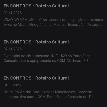
Percussão. MADS apresenta 'Os Maias'.
ENCONTROS - Roteiro Cultural
03 jul. 2026
VRÃO NO MEM: Alinhas? Actividades de ocupação dos tempos
livres no Museu Etnográfico da Madeira. Exposição 'Paisagens
Insulares' das artistas Carolina Bonzinho e Inês Costa.
Exposição de fotografia 'Da Laurissilva ao cosmos' de Diogo
Gualter. Festival Regional de Folclore 24 Horas a Bailar.
ENCONTROS - Roteiro Cultural
Screenings Funchal.
02 jul. 2026
Exposição do ciclo itinerante (IN)FLUXO no Porto Santo.
Concerto com o agrupamento da OCM, Madbrass 7 &
Percussão. Projeto de Descentralização Cultural 'Há Banda na
Baía' em Câmara de Lobos. Performance/instalação 'breezing
SILENCE' de Yola Pinto e Marco Santos.
ENCONTROS - Roteiro Cultural
01 jul. 2026
Dia da RAM e das Comunidades Madeirenses: Concerto
comemorativo com a OCM. Porto Santo: Concerto de Tributo a
Max por Cordophonia e Convidados e de Tiago Sena Silva.
Concerto do duo Bandonica. Performance/instalação