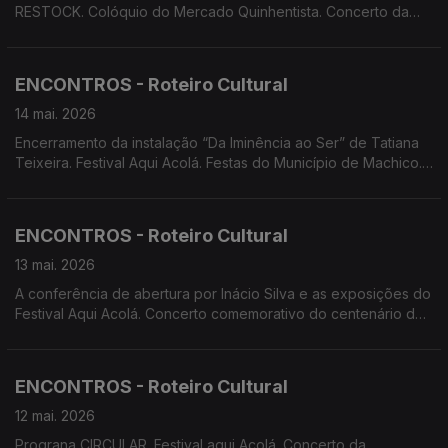
RESTOCK. Colóquio do Mercado Quinhentista. Concerto da
Orquestra Clássica da Madeira com o Trompista Stefan Dohr e
direção do maestro Martin André. Cinema documental no
Festival Aqui Acolá. Screenings Funchal: Ciclo Documental e
ENCONTROS - Roteiro Cultural
extensão do MOTELX,
14 mai. 2026
Encerramento da instalação “Da Iminência ao Ser” de Tatiana
Teixeira. Festival Aqui Acolá. Festas do Município de Machico.
Concerto Comentado da Orquestra Sinfónica do
Conservatório. Espetáculo de Teatro dos alunos do Curso
Profissional de Artes do Espetáculo (Interpretação) do
ENCONTROS - Roteiro Cultural
Conservatório.
13 mai. 2026
A conferência de abertura por Inácio Silva e as exposições do
Festival Aqui Acolá. Concerto comemorativo do centenário de
Maria Ascensão. Documentário 'O Espaço Entre Nós', projeto
InFinito.
ENCONTROS - Roteiro Cultural
12 mai. 2026
Prograna CIRCULAR. Festival aqui Acolá. Concerto da