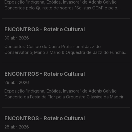
Exposição 'Indígena, Exótica, Invasora' de Adonis Galvão.
Concertos pelo Quinteto de sopros 'Solistas OCM' e pelo
Quarteto de Cordas 'Atlântico'. Concerto Mandoisland com
Norberto G. Cruz e Slobodan Sarcevic. XII EncanTunas.
ENCONTROS - Roteiro Cultural
30 abr. 2026
Concertos: Combo do Curso Profissional Jazz do
Conservatório; Mano a Mano & Orquestra de Jazz do Funchal;
Homenagem a Luís Jardim. Festa da Flor no Funchal. Santa
Cruz em Flor. Fado à Capela nas Festas do Município de
Machico. Concerto do Grupo Eleutherius Chorus e Teatro
ENCONTROS - Roteiro Cultural
Infantil da OFITE. Screenings Funchal.
29 abr. 2026
Exposição 'Indígena, Exótica, Invasora' de Adonis Galvão.
Concerto da Festa da Flor pela Orquestra Clássica da Madeira.
Espetáculo de Elisa e Tiago Nogueira. Oficina de Teatro
Corpus apresenta 'Lá, onde nos...' Espetáculo 'Trovas
Intemporais' com FATUM e Tuna Universitária da Madeira.
ENCONTROS - Roteiro Cultural
28 abr. 2026