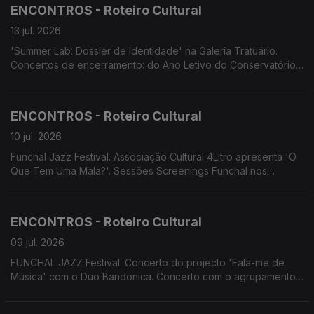
OITO apresenta 'Sangue a Ferver'
ENCONTROS - Roteiro Cultural
13 jul. 2026
'Summer Lab: Dossier de Identidade' na Galeria Tratuário.
Concertos de encerramento: do Ano Letivo do Conservatório
Escola das Artes da Madeira; do Projeto Assimetrias Musicais
2026. da Temporada Artística da Orquestra Clássica da
Madeira. MADS apresenta 'Os Maias'
ENCONTROS - Roteiro Cultural
10 jul. 2026
Funchal Jazz Festival. Associação Cultural 4Litro apresenta 'O
Que Tem Uma Mala?'. Sessões Screenings Funchal nos
Cinemas NOS.
ENCONTROS - Roteiro Cultural
09 jul. 2026
FUNCHAL JAZZ Festival. Concerto do projecto 'Fala-me de
Música' com o Duo Bandonica. Concerto com o agrupamento
da OCM MadBrass 7 & Percussão. Concerto de Encerramento
da Temporada Artística 2025/26 da Orquestra Clássica da