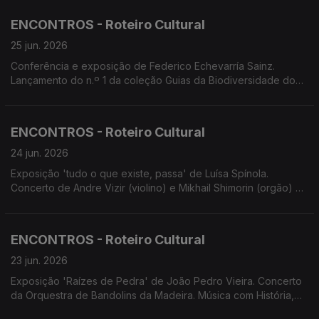
com Trio Uirapuru. Conservatório apresenta Combos Jazz e Si
Que Brade em concertos. Concerto EcoMusicalis Lauraceae.
ENCONTROS - Roteiro Cultural
Espetáculo 'Terra de Fogo'. Screenings Funchal
25 jun. 2026
Conferência e exposição de Federico Echevarría Sainz.
Lançamento do n.º 1 da coleção Guias da Biodiversidade do
Arquipélago da Madeira e das Ilhas Selvagens. Oficina de
Ilustração Científica por Catarina Varatojo. Música com História
no Convento de S. Bernardino. Fado à Capela com Fado das
ENCONTROS - Roteiro Cultural
Quinas. Avesso apresenta 'Bom Filho a Casa Torna'
24 jun. 2026
Exposição 'tudo o que existe, passa' de Luísa Spínola.
Concerto de Andre Vizir (violino) e Mikhail Shimorin (orgão) na
Sé do Funchal. Concertos: Combos Jazz e Si Que Brade
(Conservatório); D'Repente; EcoMusicalis Lauraceae com
Beatriz Rodrigues e Rui César. Espetáculo 'Terra de Fogo' de
ENCONTROS - Roteiro Cultural
André Amálio e Tereza Havlícková.
23 jun. 2026
Exposição 'Raízes de Pedra' de João Pedro Vieira. Concerto
da Orquestra de Bandolins da Madeira. Música com História,
concerto e visita guiada ao Convento de S. Bernardino. Ópera