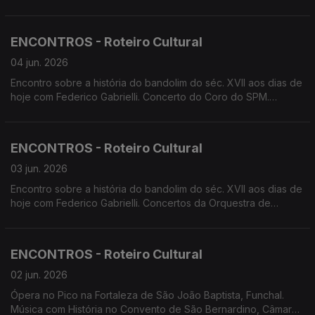
apresenta ' A Cólera de Shakespeare'. Screenings Funchal
apresenta 'Cherchez la Femme'. Apresentação do livro
'Peixes do Arquipélago da Madeira de Manuel José Biscoito e
ENCONTROS - Roteiro Cultural
Helena Paula Encarnação.
04 jun. 2026
Encontro sobre a história do bandolim do séc. XVII aos dias de
hoje com Federico Gabrielli. Concerto do Coro do SPM.
Concerto Música e Magia pela banda Municipal do Funchal.
Concerto da Orquestra de Sopros do Conservatório. Teatro:
pelo 4Litro; por Cenas&Limitadas. Cinema ao Ar Livre no Ilhéu,
ENCONTROS - Roteiro Cultural
Câmara de Lobos.
03 jun. 2026
Encontro sobre a história do bandolim do séc. XVII aos dias de
hoje com Federico Gabrielli. Concertos da Orquestra de
Bandolins da Madeira. Concerto do Coro do SPM. Concerto
Música e Magia pela banda Municipal do Funchal. Concerto da
Orquestra de Sopros do Conservatório. Cinema ao Ar Livre no
ENCONTROS - Roteiro Cultural
Ilhéu, Câmara de Lobos.
02 jun. 2026
Ópera no Pico na Fortaleza de São João Baptista, Funchal.
Música com História no Convento de São Bernardino, Câmara