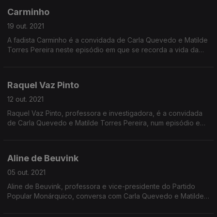
Carminho
19 out. 2021
A fadista Carminho é a convidada de Carla Quevedo e Matilde
Torres Pereira neste episódio em que se recorda a vida da
cantora chilena Violeta Parra.
Raquel Vaz Pinto
12 out. 2021
Raquel Vaz Pinto, professora e investigadora, é a convidada
de Carla Quevedo e Matilde Torres Pereira, num episódio em
que se assinala a história de uma outra mulher, Qiu Jin Cho
Jeen.
Aline de Beuvink
05 out. 2021
Aline de Beuvink, professora e vice-presidente do Partido
Popular Monárquico, conversa com Carla Quevedo e Matilde
Torres Pereira, num episódio em que se destaca Susanna
Salter, a primeira mulher eleita para uma Câmara.