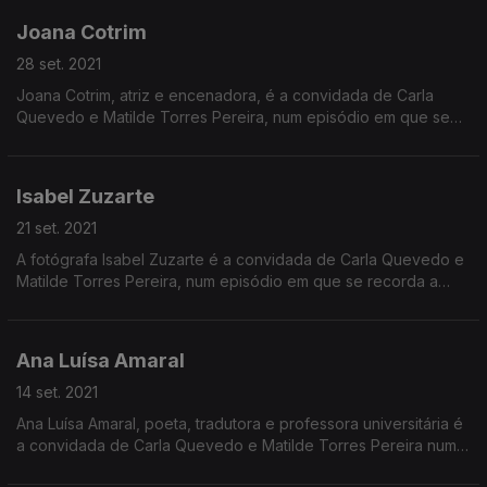
Joana Cotrim
28 set. 2021
Joana Cotrim, atriz e encenadora, é a convidada de Carla
Quevedo e Matilde Torres Pereira, num episódio em que se
destacam detalhes menos conhecidos da história de Audrey
Hepburn.
Isabel Zuzarte
21 set. 2021
A fotógrafa Isabel Zuzarte é a convidada de Carla Quevedo e
Matilde Torres Pereira, num episódio em que se recorda a
fotografia de Evelyn McHale, conhecida como "o suicídio mais
bonito do mundo".
Ana Luísa Amaral
14 set. 2021
Ana Luísa Amaral, poeta, tradutora e professora universitária é
a convidada de Carla Quevedo e Matilde Torres Pereira num
programa em que se destaca Emily Wilson, a primeira mulher a