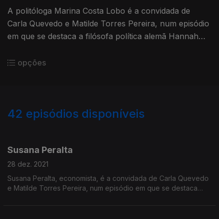
A politóloga Marina Costa Lobo é a convidada de
Carla Quevedo e Matilde Torres Pereira, num episódio
em que se destaca a filósofa política alemã Hannah
Arendt.
opções
42
episódios disponíveis
572655
558969
539960
530968
Susana Peralta
28 dez. 2021
Susana Peralta, economista, é a convidada de Carla Quevedo
e Matilde Torres Pereira, num episódio em que se destaca
Christine Lagarde, atual presidente do Banco Central Europeu.