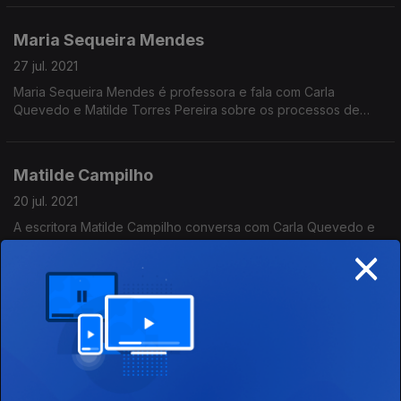
Maria Sequeira Mendes
27 jul. 2021
Maria Sequeira Mendes é professora e fala com Carla
Quevedo e Matilde Torres Pereira sobre os processos de
adoção num episódio em que também se destaca Maria
Montessori e o seu método educativo.
Matilde Campilho
20 jul. 2021
A escritora Matilde Campilho conversa com Carla Quevedo e
×
Matilde Torres Pereira sobre o seu dia a dia, as suas obras e a
ligação entre a música e a escrita, num episódio onde se
recorda a poeta Emily Dickinson.
Maria Natália Lima de Faria
13 jul. 2021
Maria Natália Lima de Faria, nascida em 1925 e estudante de
ciências físico-químicas, conversa com Carla Quevedo e
Matilde Torres Pereira sobre a sua longa vida, num episódio