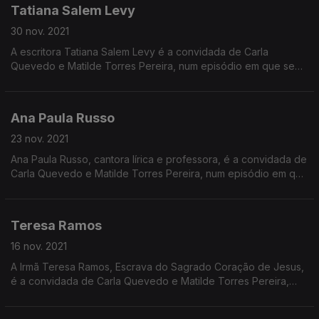
Tatiana Salem Levy
30 nov. 2021
A escritora Tatiana Salem Levy é a convidada de Carla
Quevedo e Matilde Torres Pereira, num episódio em que se
destaca a também escritora Elena Ferrante.
Ana Paula Russo
23 nov. 2021
Ana Paula Russo, cantora lírica e professora, é a convidada de
Carla Quevedo e Matilde Torres Pereira, num episódio em que
a cantora Mariah Carey está também em destaque.
Teresa Ramos
16 nov. 2021
A Irmã Teresa Ramos, Escrava do Sagrado Coração de Jesus,
é a convidada de Carla Quevedo e Matilde Torres Pereira,
num programa em que se destaca a história da missionária
presbiteriana Mary Slessor.