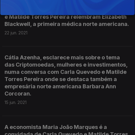
explica como concilia a vida profissional e
pessoal, num episódio em que Carla Quevedo
e Matilde Torres Pereira relembram Elizabeth
Blackwell, a primeira médica norte americana.
22 jun. 2021
Cátia Azenha, esclarece mais sobre o tema
das Criptomoedas, mulheres e investimentos,
numa conversa com Carla Quevedo e Matilde
Torres Pereira onde se destaca também a
empresária norte americana Barbara Ann
Corcoran.
15 jun. 2021
A economista Maria João Marques é a
convidada de Carla Quevedo e Matilde Torres