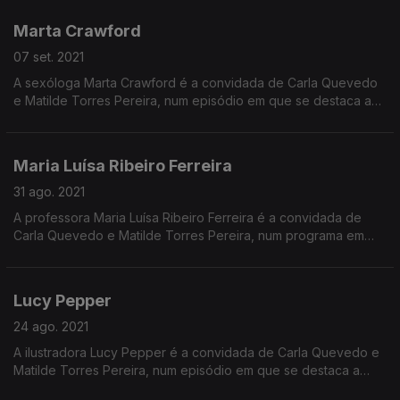
traduzir a "Odisseia" para Inglês.
Marta Crawford
07 set. 2021
A sexóloga Marta Crawford é a convidada de Carla Quevedo
e Matilde Torres Pereira, num episódio em que se destaca a
cientista que ajudou a descobrir a fisiologia do orgasmo,
Virginia Johnson.
Maria Luísa Ribeiro Ferreira
31 ago. 2021
A professora Maria Luísa Ribeiro Ferreira é a convidada de
Carla Quevedo e Matilde Torres Pereira, num programa em
que também se destaca o famoso episódio da mulher de
César, Pompeia.
Lucy Pepper
24 ago. 2021
A ilustradora Lucy Pepper é a convidada de Carla Quevedo e
Matilde Torres Pereira, num episódio em que se destaca a
pintora francesa Françoise Gilot.