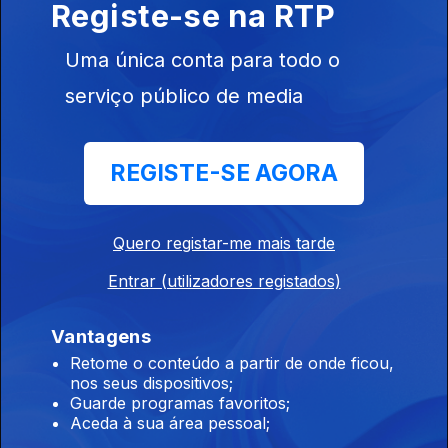
Registe-se na RTP
onde se destaca Clarice Lispector.
Isabel Capeloa Gil
Uma única conta para todo o
06 jul. 2021
serviço público de media
Isabel Capeloa Gil, investigadora, conversa com Carla
Quevedo e Matilde Torres Pereira sobre os conceitos de
êxito e status, num episodio onde se destaca Malala
REGISTE-SE AGORA
Yousafzai, Nobel da Paz.
Noélia Canudo, psicóloga clínica, conversa
com Carla Quevedo e Matilde Torres Pereira
Quero registar-me mais tarde
sobre a saúde mental e as mulheres no
exercício da psicologia, num episódio em que
Entrar (utilizadores registados)
se recorda o caso da paciente Dora, de
Sigmund Freud.
Vantagens
29 jun. 2021
Retome o conteúdo a partir de onde ficou,
nos seus dispositivos;
Guarde programas favoritos;
Aceda à sua área pessoal;
Teresa Tomé Ribeiro, enfermeira e mãe de 8,