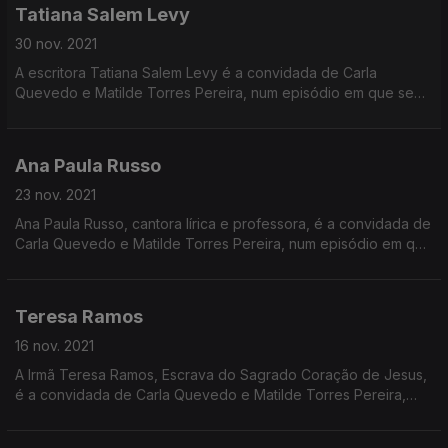
Tatiana Salem Levy
30 nov. 2021
A escritora Tatiana Salem Levy é a convidada de Carla
Quevedo e Matilde Torres Pereira, num episódio em que se
destaca a também escritora Elena Ferrante.
Ana Paula Russo
23 nov. 2021
Ana Paula Russo, cantora lírica e professora, é a convidada de
Carla Quevedo e Matilde Torres Pereira, num episódio em que
a cantora Mariah Carey está também em destaque.
Teresa Ramos
16 nov. 2021
A Irmã Teresa Ramos, Escrava do Sagrado Coração de Jesus,
é a convidada de Carla Quevedo e Matilde Torres Pereira,
num programa em que se destaca a história da missionária
presbiteriana Mary Slessor.