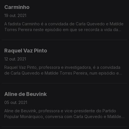
Carminho
19 out. 2021
A fadista Carminho é a convidada de Carla Quevedo e Matilde
Torres Pereira neste episódio em que se recorda a vida da
cantora chilena Violeta Parra.
Raquel Vaz Pinto
12 out. 2021
Raquel Vaz Pinto, professora e investigadora, é a convidada
de Carla Quevedo e Matilde Torres Pereira, num episódio em
que se assinala a história de uma outra mulher, Qiu Jin Cho
Jeen.
Aline de Beuvink
05 out. 2021
Aline de Beuvink, professora e vice-presidente do Partido
Popular Monárquico, conversa com Carla Quevedo e Matilde
Torres Pereira, num episódio em que se destaca Susanna
Salter, a primeira mulher eleita para uma Câmara.