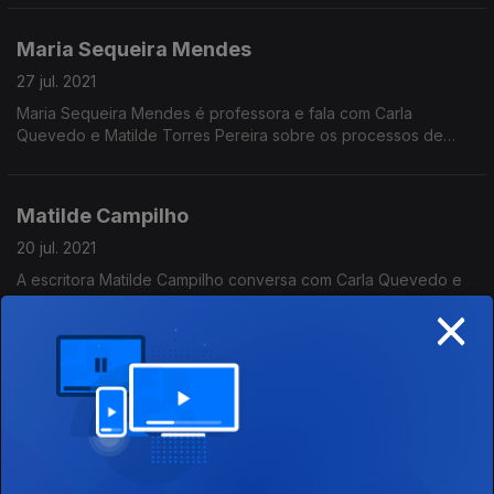
Maria Sequeira Mendes
27 jul. 2021
Maria Sequeira Mendes é professora e fala com Carla
Quevedo e Matilde Torres Pereira sobre os processos de
adoção num episódio em que também se destaca Maria
Montessori e o seu método educativo.
Matilde Campilho
20 jul. 2021
A escritora Matilde Campilho conversa com Carla Quevedo e
×
Matilde Torres Pereira sobre o seu dia a dia, as suas obras e a
ligação entre a música e a escrita, num episódio onde se
recorda a poeta Emily Dickinson.
Maria Natália Lima de Faria
13 jul. 2021
Maria Natália Lima de Faria, nascida em 1925 e estudante de
ciências físico-químicas, conversa com Carla Quevedo e
Matilde Torres Pereira sobre a sua longa vida, num episódio