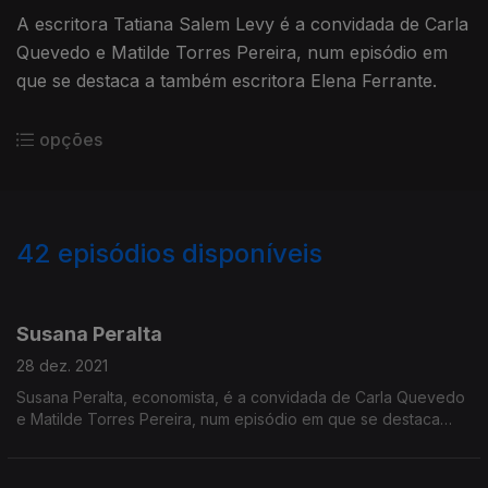
A escritora Tatiana Salem Levy é a convidada de Carla
Quevedo e Matilde Torres Pereira, num episódio em
que se destaca a também escritora Elena Ferrante.
opções
42
episódios disponíveis
572655
558969
539960
530968
Susana Peralta
28 dez. 2021
Susana Peralta, economista, é a convidada de Carla Quevedo
e Matilde Torres Pereira, num episódio em que se destaca
Christine Lagarde, atual presidente do Banco Central Europeu.