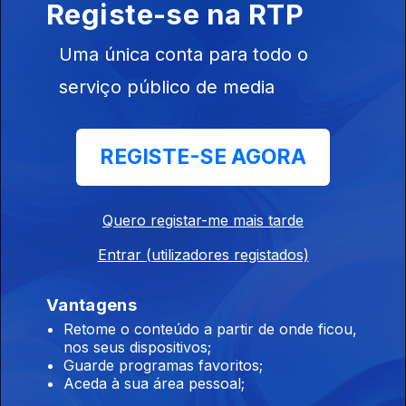
Registe-se na RTP
onde se destaca Clarice Lispector.
Isabel Capeloa Gil
Uma única conta para todo o
06 jul. 2021
serviço público de media
Isabel Capeloa Gil, investigadora, conversa com Carla
Quevedo e Matilde Torres Pereira sobre os conceitos de
êxito e status, num episodio onde se destaca Malala
REGISTE-SE AGORA
Yousafzai, Nobel da Paz.
Noélia Canudo, psicóloga clínica, conversa
com Carla Quevedo e Matilde Torres Pereira
Quero registar-me mais tarde
sobre a saúde mental e as mulheres no
exercício da psicologia, num episódio em que
Entrar (utilizadores registados)
se recorda o caso da paciente Dora, de
Sigmund Freud.
Vantagens
29 jun. 2021
Retome o conteúdo a partir de onde ficou,
nos seus dispositivos;
Guarde programas favoritos;
Aceda à sua área pessoal;
Teresa Tomé Ribeiro, enfermeira e mãe de 8,