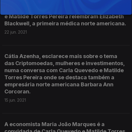
explica como concilia a vida profissional e
pessoal, num episódio em que Carla Quevedo
e Matilde Torres Pereira relembram Elizabeth
Blackwell, a primeira médica norte americana.
22 jun. 2021
Cátia Azenha, esclarece mais sobre o tema
das Criptomoedas, mulheres e investimentos,
numa conversa com Carla Quevedo e Matilde
Torres Pereira onde se destaca também a
empresária norte americana Barbara Ann
Corcoran.
15 jun. 2021
A economista Maria João Marques é a
convidada de Carla Quevedo e Matilde Torres