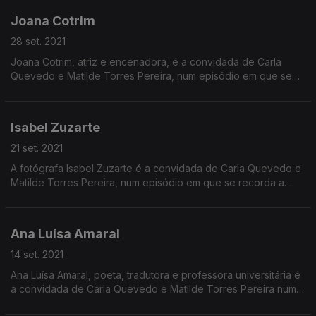
Joana Cotrim
28 set. 2021
Joana Cotrim, atriz e encenadora, é a convidada de Carla
Quevedo e Matilde Torres Pereira, num episódio em que se
destacam detalhes menos conhecidos da história de Audrey
Hepburn.
Isabel Zuzarte
21 set. 2021
A fotógrafa Isabel Zuzarte é a convidada de Carla Quevedo e
Matilde Torres Pereira, num episódio em que se recorda a
fotografia de Evelyn McHale, conhecida como "o suicídio mais
bonito do mundo".
Ana Luísa Amaral
14 set. 2021
Ana Luísa Amaral, poeta, tradutora e professora universitária é
a convidada de Carla Quevedo e Matilde Torres Pereira num
programa em que se destaca Emily Wilson, a primeira mulher a