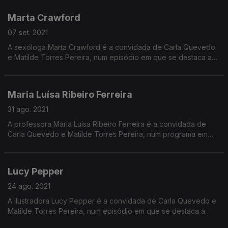
traduzir a "Odisseia" para Inglês.
Marta Crawford
07 set. 2021
A sexóloga Marta Crawford é a convidada de Carla Quevedo
e Matilde Torres Pereira, num episódio em que se destaca a
cientista que ajudou a descobrir a fisiologia do orgasmo,
Virginia Johnson.
Maria Luísa Ribeiro Ferreira
31 ago. 2021
A professora Maria Luísa Ribeiro Ferreira é a convidada de
Carla Quevedo e Matilde Torres Pereira, num programa em
que também se destaca o famoso episódio da mulher de
César, Pompeia.
Lucy Pepper
24 ago. 2021
A ilustradora Lucy Pepper é a convidada de Carla Quevedo e
Matilde Torres Pereira, num episódio em que se destaca a
pintora francesa Françoise Gilot.