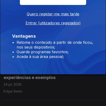
50 anos do ICNF-Reserva do Estuário do Sado
e Parque da Arrábida
Quero registar-me mais tarde
28 jul. 2026
Entrar (utilizadores registados)
Carlos Albuquerque
Vantagens
37 Feira Concurso Arte Doce - Lagos, Veradora
Retome o conteúdo a partir de onde ficou,
Sara Coelho
nos seus dispositivos;
Guarde programas favoritos;
24 jul. 2026
Aceda à sua área pessoal;
Psicólogo numa escola secundária e suas
experiências e exemplos
24 jul. 2026
Edgar Beles