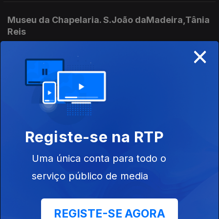
Museu da Chapelaria. S.João daMadeira,Tânia
Reis
×
30 jul. 2026
Mudou-se com a familia para Bragança-nova
vida
30 jul. 2026
Vigilante florestal,João Conde
Registe-se na RTP
Uma única conta para todo o
Grupo Coral Madrigal de Vila Nova de S. Bento
serviço público de media
30 jul. 2026
Francisca Sidoncha e Mariana Paixão
REGISTE-SE AGORA