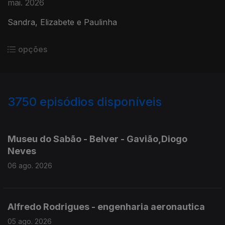
mai. 2026
Sandra, Elizabete e Paulinha
opções
3750
episódios disponíveis
945812
944210
943332
Museu do Sabão - Belver - Gavião,Diogo
Neves
06 ago. 2026
Alfredo Rodrigues - engenharia aeronautica
05 ago. 2026