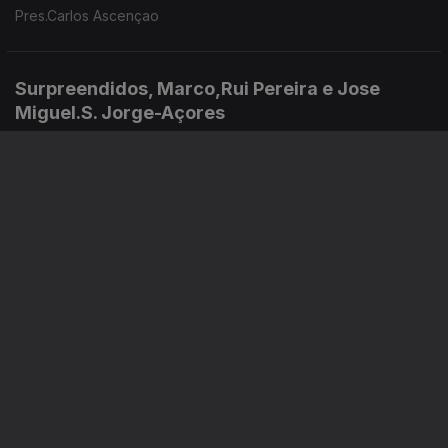
Pres.Carlos Ascençao
Surpreendidos, Marco,Rui Pereira e Jose
Miguel.S. Jorge-Açores
10 jul. 2026
Moura Wine, Rui Ramos
07 jul. 2026
Instale a aplicação
RTP Play