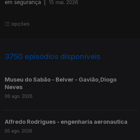
em segurança
|
15 mai. 2026
opções
3750
episódios disponíveis
945812
944210
943332
941060
Museu do Sabão - Belver - Gavião,Diogo
Neves
06 ago. 2026
Alfredo Rodrigues - engenharia aeronautica
05 ago. 2026