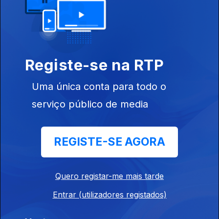
24 jul. 2026
José Ferreira - Padeiro - Vila Verde.Braga
Registe-se na RTP
24 jul. 2026
Uma única conta para todo o
Festival de Lavre - Montemor o Novo, André
serviço público de media
Cabica
24 jul. 2026
REGISTE-SE AGORA
Carla e Jose Cabrita - Padaria.Sao Bartolomeu
Quero registar-me mais tarde
de Messines
Entrar (utilizadores registados)
22 jul. 2026