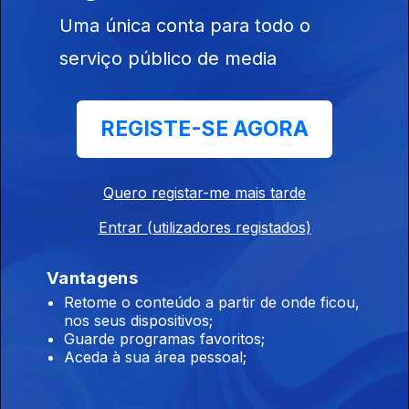
Uma única conta para todo o
Margarida Mercês de Mello e Carlos Amaral
Dias conversam sobre o que seria desejável
serviço público de media
mudar no futuro e o que convinha que não
mudasse...
12 jul. 2012
REGISTE-SE AGORA
Quero registar-me mais tarde
Carlos Amaral Dias e Margarida Mercês de
Mello conversam acerca do que se considera
Entrar (utilizadores registados)
uma pessoa mentalmente saudável. Será que
o conceito de "normalidade" de cada um
Vantagens
corresponde à realidade?
Retome o conteúdo a partir de onde ficou,
05 jul. 2012
nos seus dispositivos;
Guarde programas favoritos;
Aceda à sua área pessoal;
Emissão de Janela Discreta com Margarida
Mercês de Mello e Carlos Amaral Dias. Tema