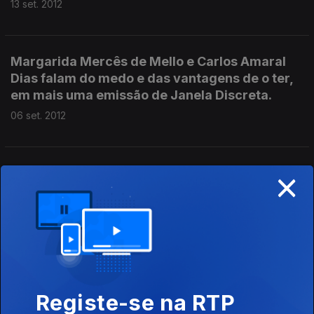
13 set. 2012
Margarida Mercês de Mello e Carlos Amaral
Dias falam do medo e das vantagens de o ter,
em mais uma emissão de Janela Discreta.
06 set. 2012
×
Hoje os condutores são os ouvintes. Aceite o
nosso desafio e aproveite a antena para nos
dizer o que lhe vai na alma ou para nos contar
algum segredo ou para pensar connosco a
actualidade. Sim porque, do lado de cá,
atentamente, estarão dois ouvintes e
19 jul. 2012
Registe-se na RTP