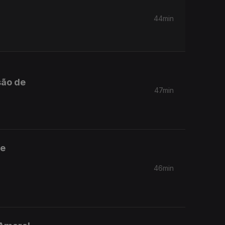
44min
são de
47min
de
46min