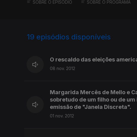
SOBRE O EPISÓDIO
SOBRE O PROGRAMA
19
episódios disponíveis
87543
81394
O rescaldo das eleições americ
08 nov. 2012
Margarida Mercês de Mello e Ca
sobretudo de um filho ou de um 
emissão de "Janela Discreta".
01 nov. 2012