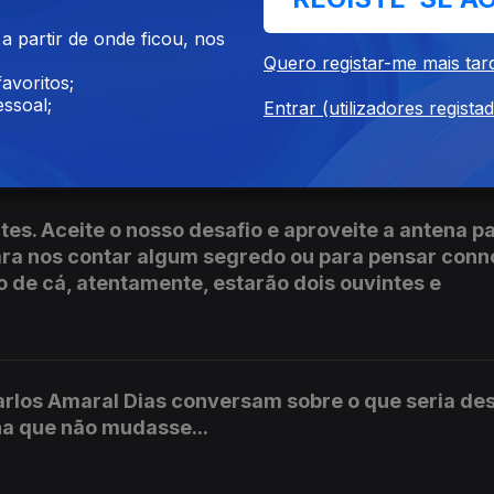
 partir de onde ficou, nos
Quero registar-me mais tar
avoritos;
rlos Amaral Dias falam do medo e das vantagens 
ssoal;
Entrar (utilizadores regista
nela Discreta.
tes. Aceite o nosso desafio e aproveite a antena p
para nos contar algum segredo ou para pensar conn
o de cá, atentamente, estarão dois ouvintes e
rlos Amaral Dias conversam sobre o que seria des
ha que não mudasse...