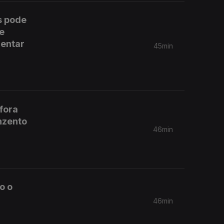
s pode
ue
mentar
45min
 fora
nzento
46min
o o
46min