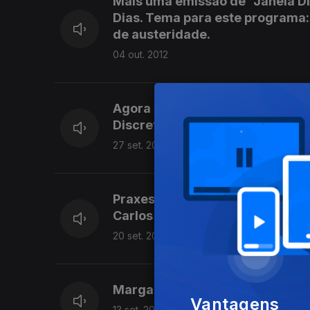
Mais uma emissão de "Janela D
Dias. Tema para este programa:
de austeridade.
04 out. 2012
Agora que voltámos às nossa rot
Discreta um programa de Carlos
27 set. 2012
Praxes: tema base para o Janel
Carlos Amaral Dias.
20 set. 2012
Margarida Mercês de Mello e Car
Vantagens
13 set. 2012