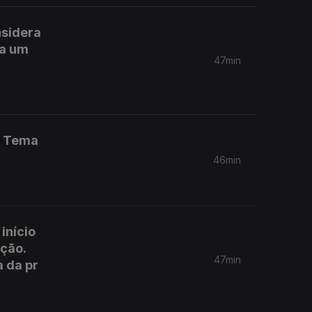
nsidera
da um
47min
. Tema
46min
início
ção.
47min
 da pr