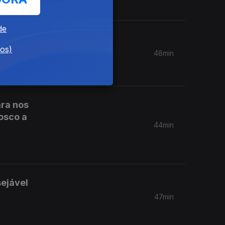
de
de o
dos)
48min
ara nos
osco a
44min
ejável
47min