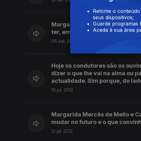
Retome o conteúdo a
seus dispositivos;
Guarde programas f
Margarida Mercês de Mello e Ca
Aceda à sua área pe
ter, em mais uma emissão de Ja
06 set. 2012
Hoje os condutores são os ouvin
dizer o que lhe vai na alma ou 
actualidade. Sim porque, do lad
19 jul. 2012
Margarida Mercês de Mello e Ca
mudar no futuro e o que convin
12 jul. 2012