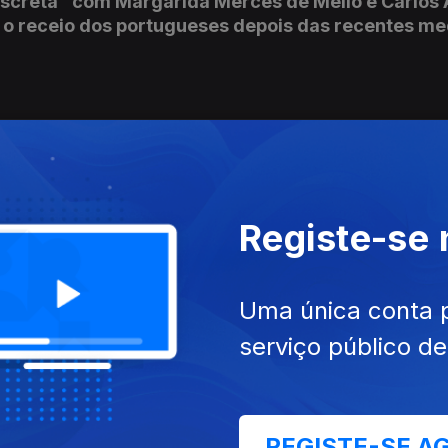
iscreta" com Margarida Mercês de Mello e Carlos
 o receio dos portugueses depois das recentes m
inas - findas as férias - o que nos (pre)ocupa? Jan
 Amaral Dias e Margarida Mercês de Mello.
Registe-se
a Discreta desta noite com Margarida Mercês de M
Uma única conta 
serviço público d
los Amaral Dias falam de "estar" e "ser" triste.
REGISTE-SE A