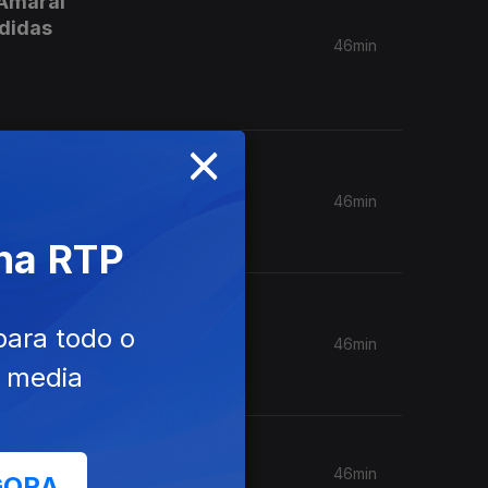
 Amaral
edidas
46min
×
ela
46min
 na RTP
ello e
para todo o
46min
e media
46min
GORA