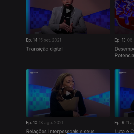
Ep. 14
15 set. 2021
Ep. 13
08 
Transição digital
Desemp
Potenci
Ep. 10
18 ago. 2021
Ep. 9
11 a
Relações Interpessoais e seus
Luto e C