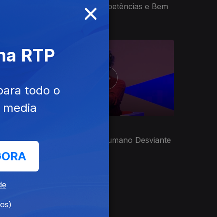
×
Promoção de Competências e Bem
Estar
 na RTP
para todo o
e media
Ep. 3
30 jun. 2021
no
Comportamento Humano Desviante
e Justiça
GORA
de
dos)