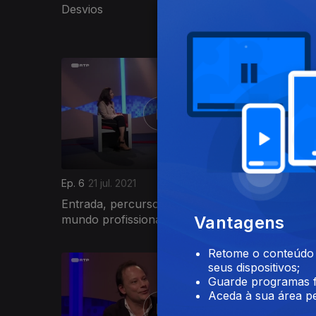
Desvios
554725
Ep. 6
21 jul. 2021
Ep. 5
14 j
Entrada, percurso e avaliação no
Psicologi
mundo profissional
Vantagens
Retome o conteúdo a
551666
seus dispositivos;
Guarde programas f
Aceda à sua área pe