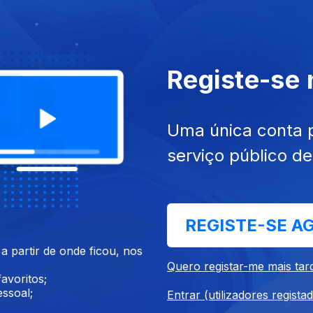
Registe-se
Uma única conta 
serviço público d
ul. 2021
Ep. 4
07 jul. 2021
a e Política
Desenvolvimento Humano 
Envelhecimento
REGISTE-SE A
 partir de onde ficou, nos
Quero registar-me mais tar
avoritos;
ssoal;
Entrar (utilizadores regista