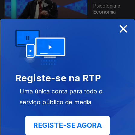
Psicologia e
Economia
×
Ep. 7
28 jul. 2021
Desenvolvimento
Humano na
Promoção de
Competências e
Bem Estar
Registe-se na RTP
Uma única conta para todo o
Ep. 6
21 jul. 2021
Entrada,
serviço público de media
percurso e
avaliação no
mundo
REGISTE-SE AGORA
profissional