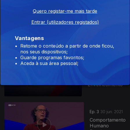
Quero registar-me mais tarde
Ep. 5
14 jul. 2021
Entrar (utilizadores registados)
Psicologia e
Política
Vantagens
Retome o conteúdo a partir de onde ficou,
nos seus dispositivos;
554725
Guarde programas favoritos;
Aceda à sua área pessoal;
Ep. 4
07 jul. 2021
Desenvolvimento
Humano no
Envelhecimento
Ep. 3
30 jun. 2021
Comportamento
Humano